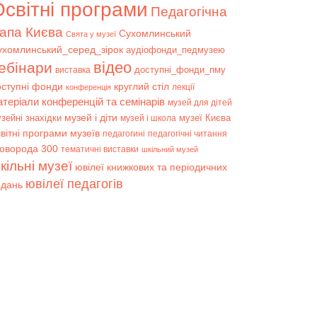
світні програми
Педагогічна
апа Києва
Сухомлинський
Свята у музеї
ухомлинський_серед_зірок
аудіофонди_педмузею
відео
ебінари
доступні_фонди_пму
виставка
оступні фонди
круглий стіл
лекції
конференція
атеріали конференцій та семінарів
музей для дітей
музей і діти
зейні знахідки
музеї Києва
музей і школа
вітні програми музеїв
педагогині
педагогічні читання
коворода 300
тематичні виставки
шкільний музей
кільні музеї
ювілеї книжкових та періодичних
ювілеї педагогів
идань