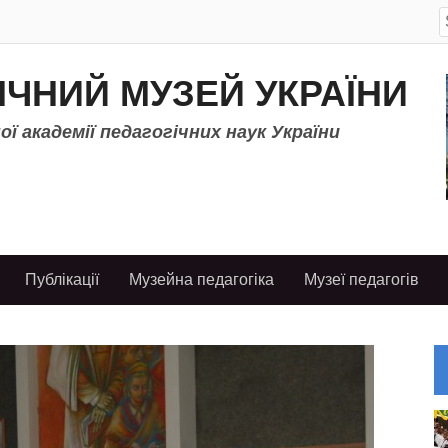
S
f
ІЧНИЙ МУЗЕЙ УКРАЇНИ
ї академії педагогічних наук України
Публікації
Музейна педагогіка
Музеї педагогів