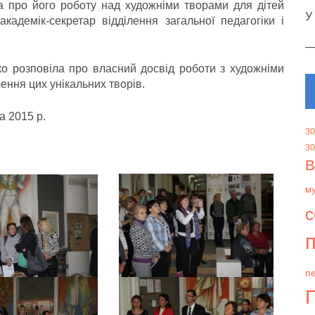
 про його роботу над художніми творами для дітей
У
кадемік-секретар відділення загальної педагогіки і
 розповіла про власний досвід роботи з художніми
ення цих унікальних творів.
 2015 р.
30
30
В
м
с
п
пе