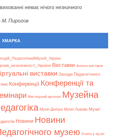
 вихованні немає нічого незначного
—
М. Пирогов
ХМАРКА
подій_ПедагогічнийМузей_Україні
Bиставки
років_незалежності_України
Анонси виставок
іртуальні виставки
Заходи Педагогічного
Конференції та
Конференції
узею
Музейна
емінари
Мистецький арсенал
едагогіка
Музеї
Музеї Дніпра
Музеї Львова
Новини
Новини
дагогів
Педагогічного музею
Освіта у музеї