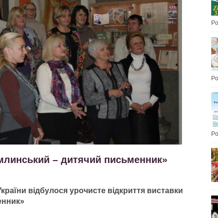
Po
Po
Po
млинський – дитячий письменник»
України відбулося урочисте відкриття виставки
енник»