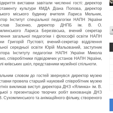
ідкриття виставки завітали численні гості: директор
ртаменту культури КМДА Діана Попова, директор
ського міського будинку вчителя Лариса Мельник,
ктор Інститут спеціальної педагогіки НАПН України
чеслав Засенко, директор ДНПБ ім. В. О.
млинського Лариса Березівська, вчений секретар
ілення загальної педагогіки і філософії освіти НАПН
їни Григорій Пустовіт, вчений-секретар відділення
льної середньої освіти Юрій Мальований, заступник
ктора Інституту педагогіки НАПН України Микола
вко, співробітники підвідомчих установ НАПН України,
лі київських шкіл, представники музейної спільноти.
тальним словом до гостей звернувся директор музею
ставки провела старший науковий співробітник музею
утніх викликав виступ директора ДНЗ «Ялинка» ім. В.
ької з презентацією творчих робіт вихованців ДНЗ
В. Сухомлинського та анімаційного фільму, створеного