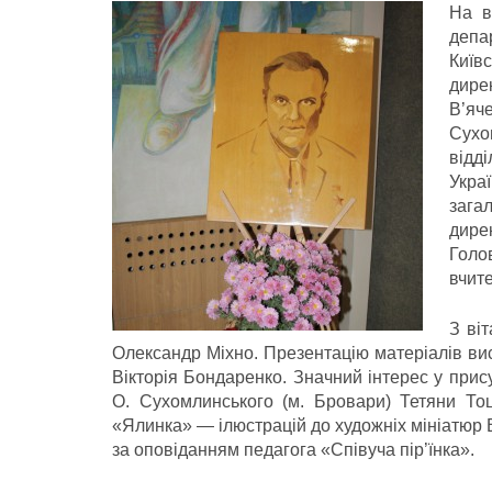
На в
депа
Київ
дире
В’я
Сухо
відд
Укра
зага
дире
Голо
вчите
З ві
Олександр Міхно. Презентацію матеріалів ви
Вікторія Бондаренко. Значний інтерес у прис
О. Сухомлинського (м. Бровари) Тетяни Тоц
«Ялинка» — ілюстрацій до художніх мініатюр 
за оповіданням педагога «Співуча пір’їнка».