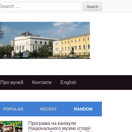
earch
or:
Про музей
Контакти
English
POPULAR
RECENT
RANDOM
Програма на канікули
Національного музею історії