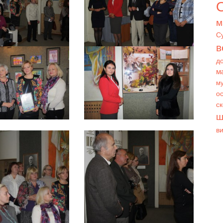
О
м
С
в
д
м
му
ос
с
ш
в