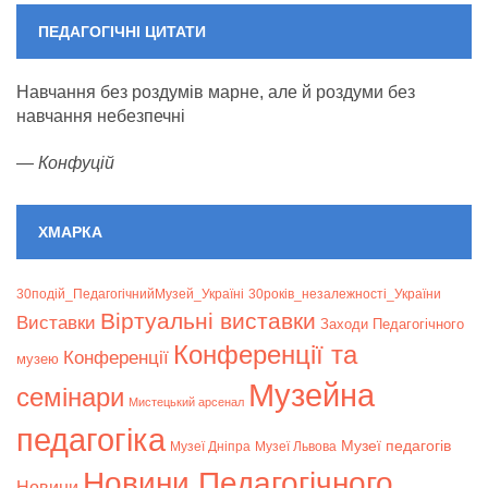
ПЕДАГОГІЧНІ ЦИТАТИ
Навчання без роздумів марне, але й роздуми без
навчання небезпечні
—
Конфуцій
ХМАРКА
30подій_ПедагогічнийМузей_Україні
30років_незалежності_України
Віртуальні виставки
Bиставки
Заходи Педагогічного
Конференції та
Конференції
музею
Музейна
семінари
Мистецький арсенал
педагогіка
Музеї педагогів
Музеї Дніпра
Музеї Львова
Новини Педагогічного
Новини