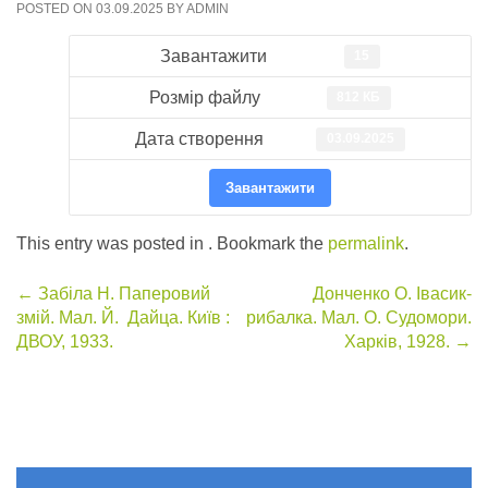
POSTED ON
03.09.2025
BY
ADMIN
Завантажити
15
Розмір файлу
812 КБ
Дата створення
03.09.2025
Завантажити
This entry was posted in . Bookmark the
permalink
.
Post
←
Забіла Н. Паперовий
Донченко О. Івасик-
змій. Мал. Й. Дайца. Київ :
рибалка. Мал. О. Судомори.
navigation
ДВОУ, 1933.
Харків, 1928.
→