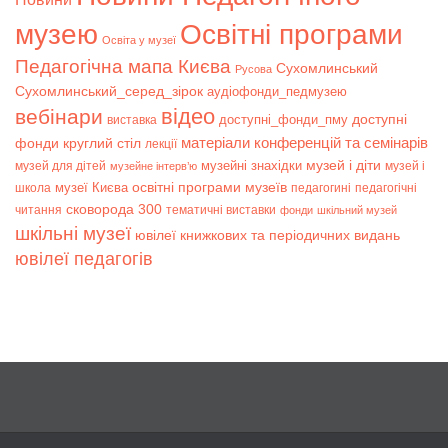
музею
Освітні програми
Освіта у музеї
Педагогічна мапа Києва
Сухомлинський
Русова
Сухомлинський_серед_зірок
аудіофонди_педмузею
відео
вебінари
доступні
доступні_фонди_пму
виставка
матеріали конференцій та семінарів
фонди
круглий стіл
лекції
музей і діти
музейні знахідки
музей для дітей
музей і
музейне інтерв’ю
музеї Києва
освітні програми музеїв
школа
педагогині
педагогічні
сковорода 300
читання
тематичні виставки
фонди
шкільний музей
шкільні музеї
ювілеї книжкових та періодичних видань
ювілеї педагогів