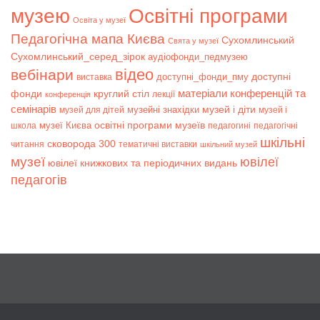
музею
Освітні програми
Освіта у музеї
Педагогічна мапа Києва
Сухомлинський
Свята у музеї
Сухомлинський_серед_зірок
аудіофонди_педмузею
відео
вебінари
доступні
доступні_фонди_пму
виставка
матеріали конференцій та
фонди
круглий стіл
лекції
конференція
семінарів
музей і діти
музейні знахідки
музей для дітей
музей і
музеї Києва
освітні програми музеїв
школа
педагогині
педагогічні
шкільні
сковорода 300
читання
тематичні виставки
шкільний музей
музеї
ювілеї
ювілеї книжкових та періодичних видань
педагогів