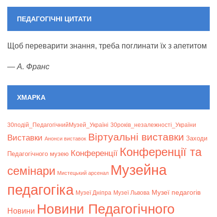
ПЕДАГОГІЧНІ ЦИТАТИ
Щоб переварити знання, треба поглинати їх з апетитом
—
А. Франс
ХМАРКА
30подій_ПедагогічнийМузей_Україні
30років_незалежності_України
Віртуальні виставки
Bиставки
Заходи
Анонси виставок
Конференції та
Конференції
Педагогічного музею
Музейна
семінари
Мистецький арсенал
педагогіка
Музеї педагогів
Музеї Дніпра
Музеї Львова
Новини Педагогічного
Новини