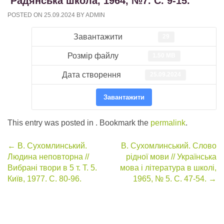
Радянська школа, 1964, №7. С. 9-15.
POSTED ON
25.09.2024
BY
ADMIN
Завантажити
29
Розмір файлу
1.50 MB
Дата створення
25.09.2024
Завантажити
This entry was posted in . Bookmark the
permalink
.
Post
←
В. Сухомлинський.
В. Сухомлинський. Слово
Людина неповторна //
рідної мови // Українська
navigation
Вибрані твори в 5 т. Т. 5.
мова і література в школі,
Київ, 1977. С. 80-96.
1965, № 5. С. 47-54.
→