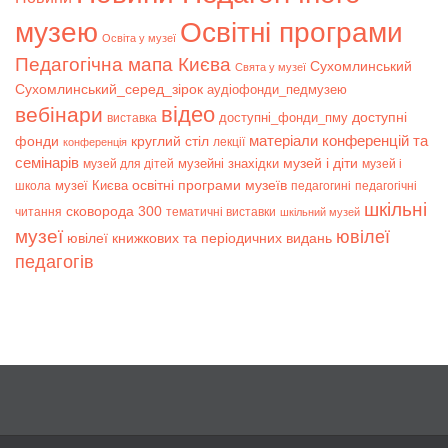
музею
Освітні програми
Освіта у музеї
Педагогічна мапа Києва
Сухомлинський
Свята у музеї
Сухомлинський_серед_зірок
аудіофонди_педмузею
відео
вебінари
доступні
доступні_фонди_пму
виставка
матеріали конференцій та
фонди
круглий стіл
лекції
конференція
семінарів
музей і діти
музейні знахідки
музей для дітей
музей і
музеї Києва
освітні програми музеїв
школа
педагогині
педагогічні
шкільні
сковорода 300
читання
тематичні виставки
шкільний музей
музеї
ювілеї
ювілеї книжкових та періодичних видань
педагогів