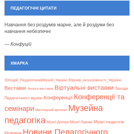
ПЕДАГОГІЧНІ ЦИТАТИ
Навчання без роздумів марне, але й роздуми без
навчання небезпечні
—
Конфуцій
ХМАРКА
30подій_ПедагогічнийМузей_Україні
30років_незалежності_України
Віртуальні виставки
Bиставки
Заходи
Анонси виставок
Конференції та
Конференції
Педагогічного музею
Музейна
семінари
Мистецький арсенал
педагогіка
Музеї педагогів
Музеї Дніпра
Музеї Львова
Новини Педагогічного
Новини