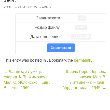
1944.
POSTED ON
04.09.2025
BY
ADMIN
Завантажити
11
Розмір файлу
2 МБ
Дата створення
04.09.2025
Завантажити
This entry was posted in . Bookmark the
permalink
.
Post
←
Ластівка з Лужиці.
Шарль Перо. Червона
Упоряд. К. Трохимович.
шапочка. Мал. В.
navigation
Мал. О. Яблонської. Київ :
Литвиненка. – Київ :
Веселка, 1969.
Укрдержвидав, 1945.
→