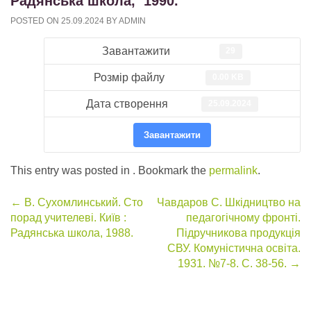
Радянська школа, 1990.
POSTED ON
25.09.2024
BY
ADMIN
Завантажити
29
Розмір файлу
0.00 KB
Дата створення
25.09.2024
Завантажити
This entry was posted in . Bookmark the
permalink
.
Post
←
В. Сухомлинський. Сто
Чавдаров С. Шкідництво на
порад учителеві. Київ :
педагогічному фронті.
navigation
Радянська школа, 1988.
Підручникова продукція
СВУ. Комуністична освіта.
1931. №7-8. С. 38-56.
→