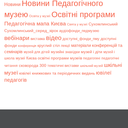
Новини Педагогічного
Новини
музею
Освітні програми
Освіта у музеї
Педагогічна мапа Києва
Сухомлинський
Свята у музеї
Сухомлинський_серед_зірок
аудіофонди_педмузею
відео
вебінари
доступні
доступні_фонди_пму
виставка
матеріали конференцій та
фонди
круглий стіл
лекції
конференція
семінарів
музей і діти
музейні знахідки
музей для дітей
музей і
музеї Києва
освітні програми музеїв
школа
педагогині
педагогічні
шкільні
сковорода 300
читання
тематичні виставки
шкільний музей
музеї
ювілеї
ювілеї книжкових та періодичних видань
педагогів