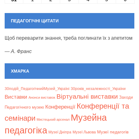
ПЕДАГОГІЧНІ ЦИТАТИ
Щоб переварити знання, треба поглинати їх з апетитом
—
А. Франс
ХМАРКА
30подій_ПедагогічнийМузей_Україні
30років_незалежності_України
Віртуальні виставки
Bиставки
Заходи
Анонси виставок
Конференції та
Конференції
Педагогічного музею
Музейна
семінари
Мистецький арсенал
педагогіка
Музеї педагогів
Музеї Дніпра
Музеї Львова