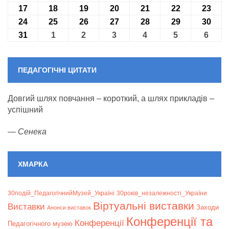
17
17.08.2026
18
18.08.2026
19
19.08.2026
20
20.08.2026
21
21.08.2026
22
22.08.2026
23
23.0
24
24.08.2026
25
25.08.2026
26
26.08.2026
27
27.08.2026
28
28.08.2026
29
29.08.2026
30
30.0
31
31.08.2026
1
01.09.2026
2
02.09.2026
3
03.09.2026
4
04.09.2026
5
05.09.2026
6
06.09
ПЕДАГОГІЧНІ ЦИТАТИ
Довгий шлях повчання – короткий, а шлях прикладів –
успішний
—
Сенека
ХМАРКА
30подій_ПедагогічнийМузей_Україні
30років_незалежності_України
Віртуальні виставки
Bиставки
Заходи
Анонси виставок
Конференції та
Конференції
Педагогічного музею