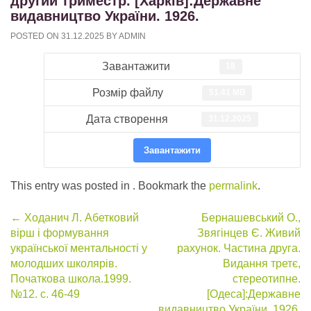
другий триместр. [Харків]:Державне
видавництво України. 1926.
POSTED ON
31.12.2025
BY
ADMIN
Завантажити
18
Розмір файлу
51.41 MB
Дата створення
31.12.2025
Завантажити
This entry was posted in . Bookmark the
permalink
.
Post
←
Ходанич Л. Абетковий
Бернашевський О.,
вірш і формування
Звягінцев Є. Живий
navigation
української ментальності у
рахунок. Частина друга.
молодших школярів.
Видання третє,
Початкова школа.1999.
стереотипне.
№12. с. 46-49
[Одеса]:Державне
видавництво України. 1926.