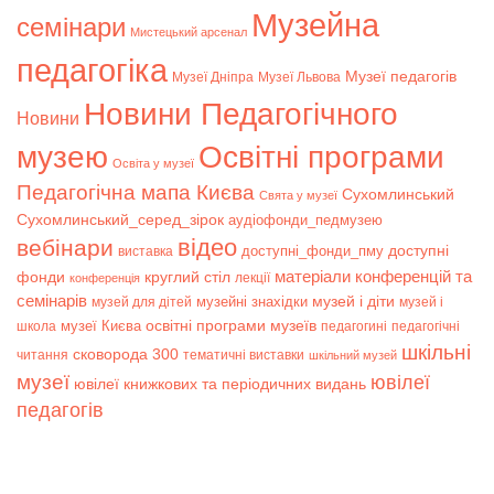
Музейна
семінари
Мистецький арсенал
педагогіка
Музеї педагогів
Музеї Дніпра
Музеї Львова
Новини Педагогічного
Новини
музею
Освітні програми
Освіта у музеї
Педагогічна мапа Києва
Сухомлинський
Свята у музеї
Сухомлинський_серед_зірок
аудіофонди_педмузею
відео
вебінари
доступні
доступні_фонди_пму
виставка
матеріали конференцій та
фонди
круглий стіл
лекції
конференція
семінарів
музей і діти
музейні знахідки
музей для дітей
музей і
музеї Києва
освітні програми музеїв
школа
педагогині
педагогічні
шкільні
сковорода 300
читання
тематичні виставки
шкільний музей
музеї
ювілеї
ювілеї книжкових та періодичних видань
педагогів