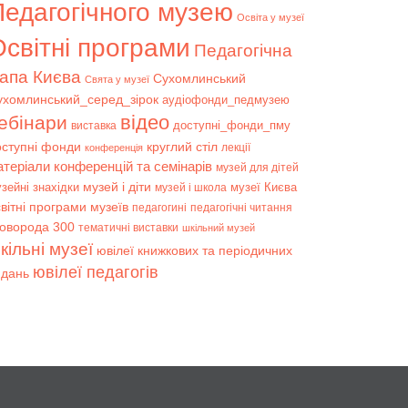
Педагогічного музею
Освіта у музеї
світні програми
Педагогічна
апа Києва
Сухомлинський
Свята у музеї
ухомлинський_серед_зірок
аудіофонди_педмузею
відео
ебінари
доступні_фонди_пму
виставка
оступні фонди
круглий стіл
лекції
конференція
атеріали конференцій та семінарів
музей для дітей
музей і діти
зейні знахідки
музеї Києва
музей і школа
вітні програми музеїв
педагогині
педагогічні читання
коворода 300
тематичні виставки
шкільний музей
кільні музеї
ювілеї книжкових та періодичних
ювілеї педагогів
идань