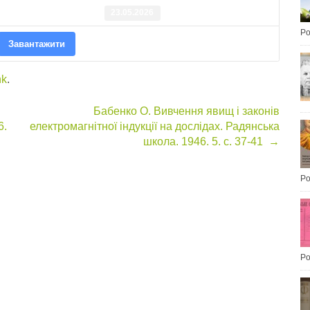
23.05.2026
Po
Завантажити
nk
.
Бабенко О. Вивчення явищ і законів
6.
електромагнітної індукції на дослідах. Радянська
школа. 1946. 5. с. 37-41
→
Po
Po