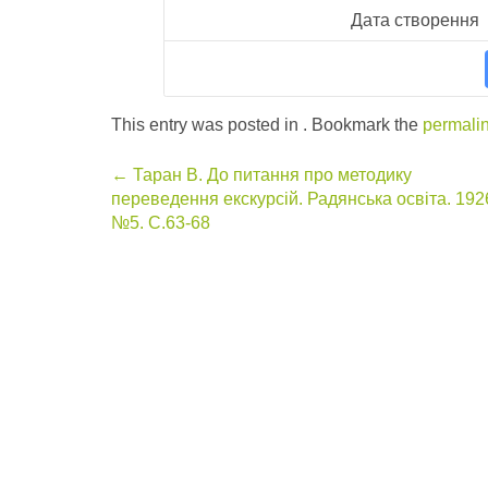
Дата створення
This entry was posted in . Bookmark the
permali
Post
←
Таран В. До питання про методику
переведення екскурсій. Радянська освіта. 192
navigation
№5. С.63-68