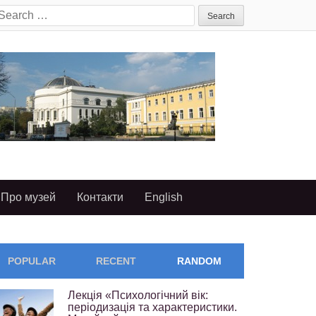
earch
or:
Про музей
Контакти
English
POPULAR
RECENT
RANDOM
Лекція «Психологічний вік:
періодизація та характеристики.