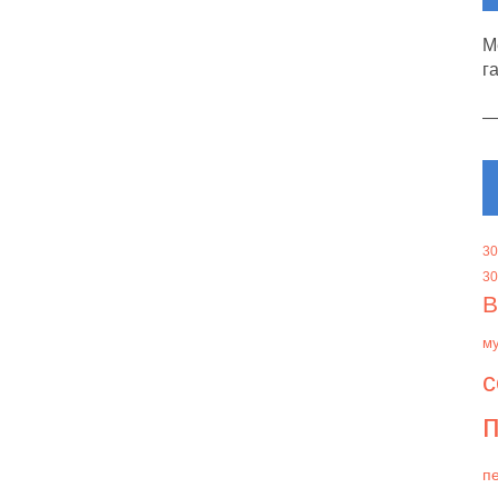
М
г
30
30
В
м
с
п
пе