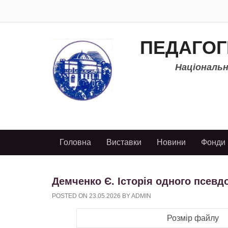
ПЕДАГОГ
Національно
Головна
Виставки
Новини
Фонди
Демченко Є. Історія одного псевдон
POSTED ON
23.05.2026
BY
ADMIN
Розмір файлу