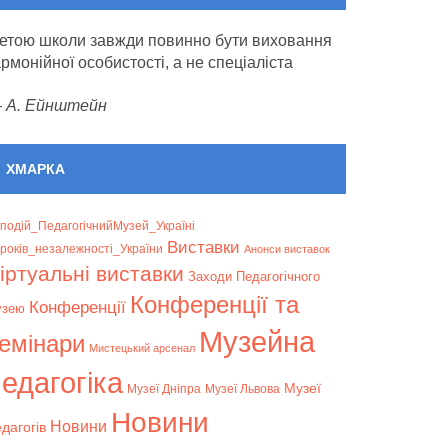
етою школи завжди повинно бути виховання
армонійної особистості, а не спеціаліста
—
А. Ейнштейн
ХМАРКА
подій_ПедагогічнийМузей_Україні
Bиставки
років_незалежності_України
Анонси виставок
іртуальні виставки
Заходи Педагогічного
Конференції та
Конференції
узею
Музейна
емінари
Мистецький арсенал
едагогіка
Музеї
Музеї Дніпра
Музеї Львова
Новини
Новини
дагогів