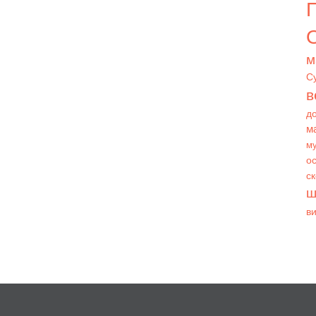
О
м
С
в
д
м
му
ос
с
ш
в