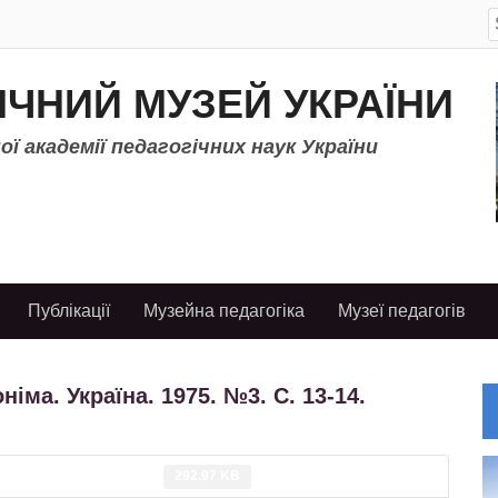
S
f
ІЧНИЙ МУЗЕЙ УКРАЇНИ
ї академії педагогічних наук України
Публікації
Музейна педагогіка
Музеї педагогів
іма. Україна. 1975. №3. С. 13-14.
292.97 KB