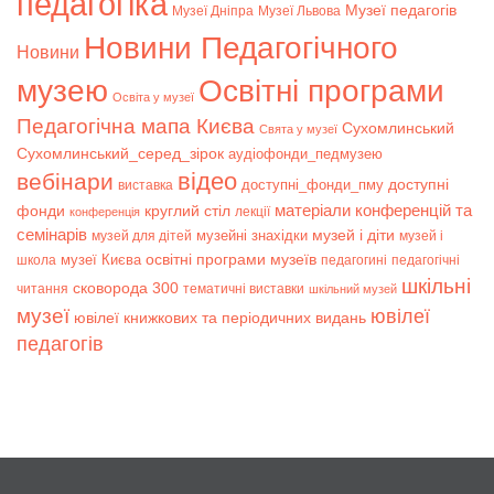
педагогіка
Музеї педагогів
Музеї Дніпра
Музеї Львова
Новини Педагогічного
Новини
музею
Освітні програми
Освіта у музеї
Педагогічна мапа Києва
Сухомлинський
Свята у музеї
Сухомлинський_серед_зірок
аудіофонди_педмузею
відео
вебінари
доступні
доступні_фонди_пму
виставка
матеріали конференцій та
фонди
круглий стіл
лекції
конференція
семінарів
музей і діти
музейні знахідки
музей для дітей
музей і
музеї Києва
освітні програми музеїв
школа
педагогині
педагогічні
шкільні
сковорода 300
читання
тематичні виставки
шкільний музей
музеї
ювілеї
ювілеї книжкових та періодичних видань
педагогів