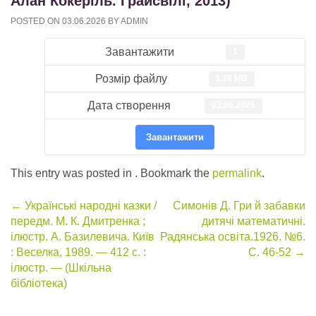
Алан Кокеріль. Грайсвілі, 2013)
POSTED ON
03.06.2026
BY
ADMIN
Завантажити
1
Розмір файлу
1.38 MB
Дата створення
03.06.2026
Завантажити
This entry was posted in . Bookmark the
permalink
.
Post
←
Українські народні казки /
Симонів Д. Гри й забавки
передм. М. К. Дмитренка ;
дитячі математичні.
navigation
ілюстр. А. Базилевича. Київ
Радянська освіта.1926. №6.
: Веселка, 1989. — 412 с. :
С. 46-52
→
ілюстр. — (Шкільна
бібліотека)