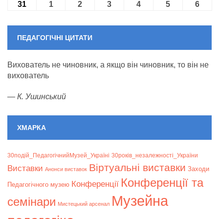
31
31.08.2026
1
01.09.2026
2
02.09.2026
3
03.09.2026
4
04.09.2026
5
05.09.2026
6
06.09
ПЕДАГОГІЧНІ ЦИТАТИ
Вихователь не чиновник, а якщо він чиновник, то він не
вихователь
—
К. Ушинський
ХМАРКА
30подій_ПедагогічнийМузей_Україні
30років_незалежності_України
Віртуальні виставки
Bиставки
Заходи
Анонси виставок
Конференції та
Конференції
Педагогічного музею
Музейна
семінари
Мистецький арсенал