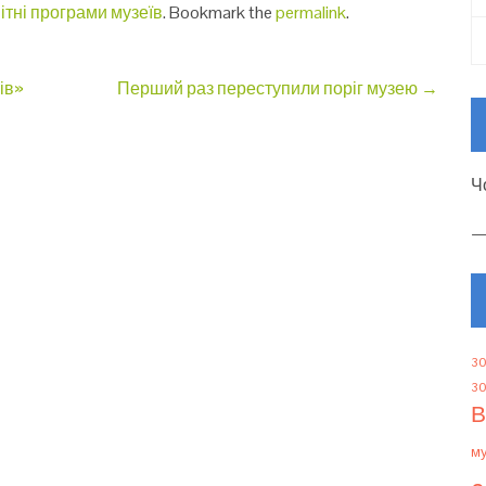
ітні програми музеїв
. Bookmark the
permalink
.
ів»
Перший раз переступили поріг музею
→
Ч
30
30
В
м