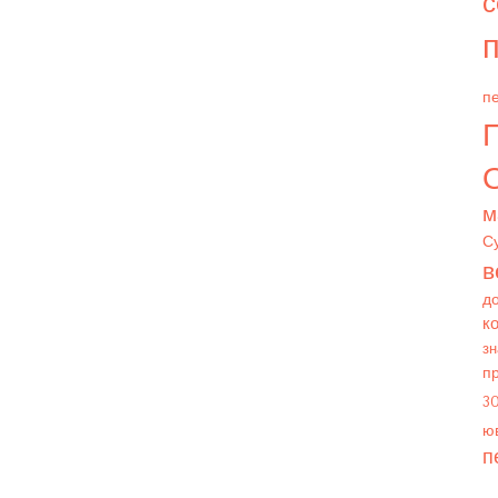
с
п
пе
О
м
С
в
д
к
зн
п
3
юв
п