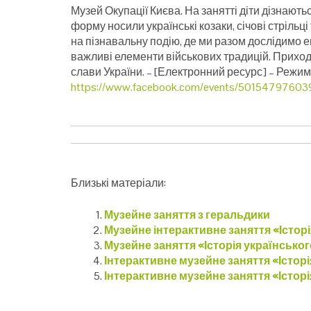
Музей Окупації Києва. На занятті діти дізнаютьс
форму носили українські козаки, січові стрільці
на пізнавальну подію, де ми разом дослідимо е
важливі елементи військових традицій. Приходь
слави України.
– [Електронний ресурс] – Режим
https://www.facebook.com/events/50154797603
Близькі матеріали:
Музейне заняття з геральдики
Музейне інтерактивне заняття «Історі
Музейне заняття «Історія українськог
Інтерактивне музейне заняття «Істор
Інтерактивне музейне заняття «Істор