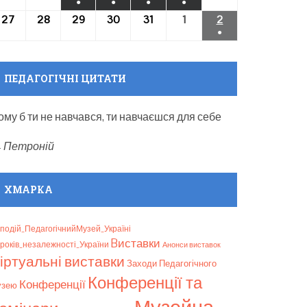
●
●
●
●
event)
event)
(1
(1
(1
(1
27
27.01.2025
28
28.01.2025
29
29.01.2025
30
30.01.2025
31
31.01.2025
1
01.02.2025
2
02.02.2025
●
event)
event)
event)
event)
(1
event)
ПЕДАГОГІЧНІ ЦИТАТИ
ому б ти не навчався, ти навчаєшся для себе
—
Петроній
ХМАРКА
подій_ПедагогічнийМузей_Україні
Bиставки
років_незалежності_України
Анонси виставок
іртуальні виставки
Заходи Педагогічного
Конференції та
Конференції
узею