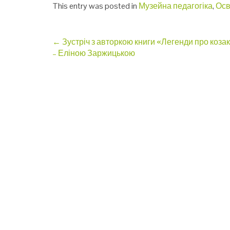
This entry was posted in
Музейна педагогіка
,
Осв
Post
←
Зустріч з авторкою книги «Легенди про козак
– Еліною Заржицькою
navigation