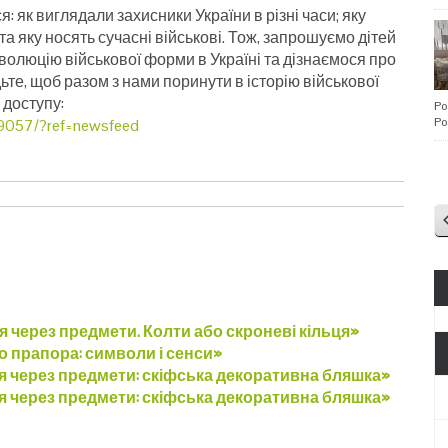
я: як виглядали захисники України в різні часи; яку
 та яку носять сучасні військові. Тож, запрошуємо дітей
волюцію військової форми в Україні та дізнаємося про
те, щоб разом з нами поринути в історію військової
 доступу:
Po
Po
9057/?ref=newsfeed
я через предмети. Колти або скроневі кільця»
о прапора: символи і сенси»
ія через предмети: скіфська декоративна бляшка»
ія через предмети: скіфська декоративна бляшка»