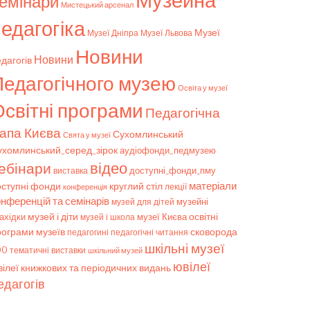
Музейна
емінари
Мистецький арсенал
едагогіка
Музеї
Музеї Дніпра
Музеї Львова
Новини
Новини
дагогів
Педагогічного музею
Освіта у музеї
світні програми
Педагогічна
апа Києва
Сухомлинський
Свята у музеї
ухомлинський_серед_зірок
аудіофонди_педмузею
відео
ебінари
доступні_фонди_пму
виставка
матеріали
оступні фонди
круглий стіл
конференція
лекції
онференцій та семінарів
музейні
музей для дітей
музей і діти
ахідки
музеї Києва
освітні
музей і школа
рограми музеїв
сковорода
педагогічні читання
педагогині
шкільні музеї
00
тематичні виставки
шкільний музей
ювілеї
ілеї книжкових та періодичних видань
едагогів