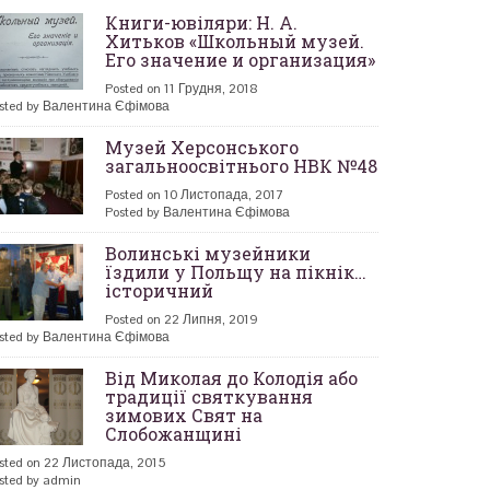
Книги-ювіляри: Н. А.
Хитьков «Школьный музей.
Его значение и организация»
Posted on 11 Грудня, 2018
sted by Валентина Єфімова
Музей Херсонського
загальноосвітнього НВК №48
Posted on 10 Листопада, 2017
Posted by Валентина Єфімова
Волинські музейники
їздили у Польщу на пікнік…
історичний
Posted on 22 Липня, 2019
sted by Валентина Єфімова
Від Миколая до Колодія або
традиції святкування
зимових Свят на
Слобожанщині
sted on 22 Листопада, 2015
sted by admin