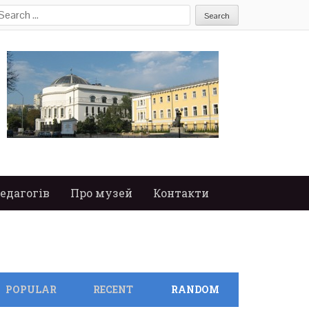
earch
or:
едагогів
Про музей
Контакти
POPULAR
RECENT
RANDOM