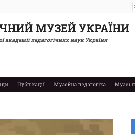
S
f
ІЧНИЙ МУЗЕЙ УКРАЇНИ
ї академії педагогічних наук України
нди
Публікації
Музейна педагогіка
Музеї п