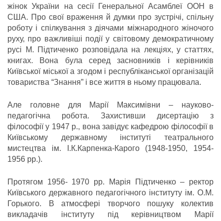
жінок України на сесії Генеральної Асамблеї ООН в
США. Про свої враження й думки про зустрічі, спільну
роботу і спілкування з діячами міжнародного жіночого
руху, про важливіші події у світовому демократичному
русі М. Підтиченко розповідала на лекціях, у статтях,
книгах. Вона була серед засновників і керівників
Київської міської а згодом і республіканської організацій
товариства “Знання” і все життя в ньому працювала.
Але головне для Марії Максимівни – науково-
педагогічна робота. Захистивши дисертацію з
філософії у 1947 р., вона завідує кафедрою філософії в
Київському державному інституті театрального
мистецтва ім. І.К.Карпенка-Карого (1948-1950, 1954-
1956 рр.).
Протягом 1956- 1970 рр. Марія Підтиченко – ректор
Київського державного педагогічного інституту ім. О.М.
Горького. В атмосфері творчого пошуку колектив
викладачів інституту під керівництвом Марії