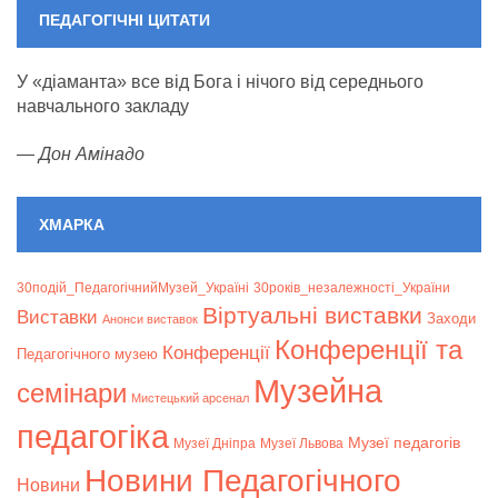
ПЕДАГОГІЧНІ ЦИТАТИ
У «діаманта» все від Бога і нічого від середнього
навчального закладу
—
Дон Амінадо
ХМАРКА
30подій_ПедагогічнийМузей_Україні
30років_незалежності_України
Віртуальні виставки
Bиставки
Заходи
Анонси виставок
Конференції та
Конференції
Педагогічного музею
Музейна
семінари
Мистецький арсенал
педагогіка
Музеї педагогів
Музеї Дніпра
Музеї Львова
Новини Педагогічного
Новини