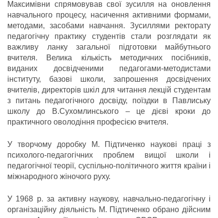
Максимівни спрямовував свої зусилля на оновлення
навчального процесу, насичення активними формами,
методами, засобами навчання. Зусиллями ректорату
педагогічну практику студентів стали розглядати як
важливу ланку загальної підготовки майбутнього
вчителя. Велика кількість методичних посібників,
виданих досвідченими педагогами-методистами
інституту, базові школи, запрошення досвідчених
вчителів, директорів шкіл для читання лекцій студентам
з питань педагогічного досвіду, поїздки в Павлиську
школу до В.Сухомлинського – це дієві кроки до
практичного оволодіння професією вчителя.
У творчому доробку М. Підтиченко наукові праці з
психолого-педагогічних проблем вищої школи і
педагогічної теорії, суспільно-політичного життя країни і
міжнародного жіночого руху.
У 1968 р. за активну наукову, навчально-педагогічну і
організаційну діяльність М. Підтиченко обрано дійсним