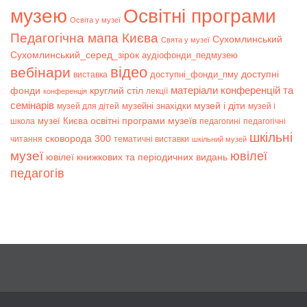
музею
Освітні програми
Освіта у музеї
Педагогічна мапа Києва
Сухомлинський
Свята у музеї
Сухомлинський_серед_зірок
аудіофонди_педмузею
відео
вебінари
доступні
доступні_фонди_пму
виставка
матеріали конференцій та
фонди
круглий стіл
лекції
конференція
семінарів
музей і діти
музейні знахідки
музей для дітей
музей і
музеї Києва
освітні програми музеїв
школа
педагогині
педагогічні
шкільні
сковорода 300
читання
тематичні виставки
шкільний музей
музеї
ювілеї
ювілеї книжкових та періодичних видань
педагогів