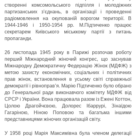
створенні комсомольського підпілля і молодіжних
партизанських з’єднань, в організації і проведенні
радіомовлення на окупованій ворогом території. В
1944-1946 і 1950-1954 рр. М.Підтиченко працює
секретарем Київського міськкому партії з питань
пропаганди.
26 листопада 1945 року в Парижі розпочав роботу
перший Міжнародний жіночий конгрес, що заснував
Міжнародну Демократичну Федерацію Жінок (МДФЖ) з
метою захисту економічних, соціальних і політичних
прав жінок, встановлення в усьому світі справжньої
демократії і рівноправ’я. Марію Підтиченко було обрано
до Генеральної ради виконавчого комітету МДФЖ від
СРСР і України. Вона працювала разом із Ежені Коттон,
Цолою Драгойчєвою, Долорес Ібаррурі, Зінаїдою
Гагаріною, Ніною Поповою та багатьма іншими
представницями жіночих організацій світу.
У 1958 році Марія Максимівна була членом делегації