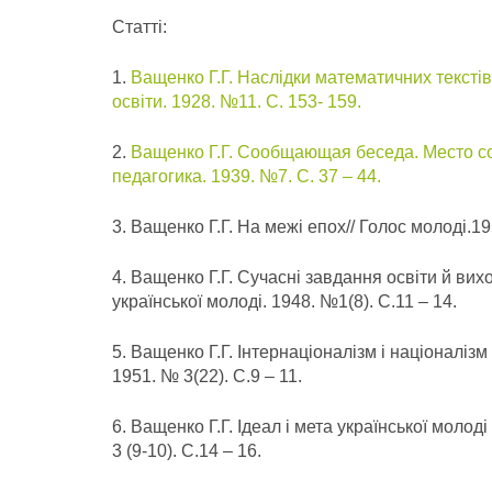
Статті:
1.
Ващенко Г.Г. Наслідки математичних текстів
освіти. 1928. №11. С. 153- 159.
2.
Ващенко Г.Г. Сообщающая беседа. Место с
педагогика. 1939. №7. С. 37 – 44.
3. Ващенко Г.Г. На межі епох// Голос молоді.195
4. Ващенко Г.Г. Сучасні завдання освіти й ви
української молоді. 1948. №1(8). С.11 – 14.
5. Ващенко Г.Г. Інтернаціоналізм і націоналізм
1951. № 3(22). С.9 – 11.
6. Ващенко Г.Г. Ідеал і мета української молод
3 (9-10). С.14 – 16.