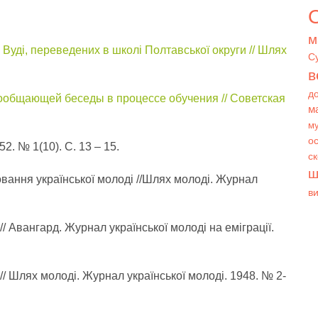
О
м
 Вуді, переведених в школі Полтавської округи // Шлях
С
в
д
ообщающей беседы в процессе обучения // Советская
м
му
ос
2. № 1(10). С. 13 – 15.
с
ш
ховання української молоді //Шлях молоді. Журнал
в
 // Авангард. Журнал української молоді на еміграції.
і // Шлях молоді. Журнал української молоді. 1948. № 2-