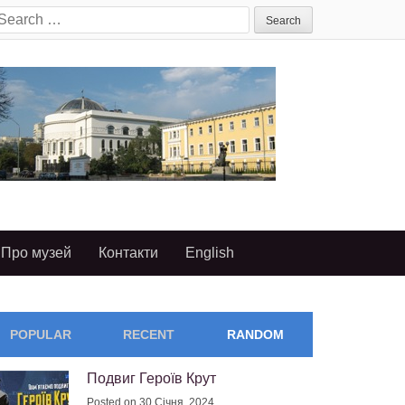
earch
or:
Про музей
Контакти
English
POPULAR
RECENT
RANDOM
Подвиг Героїв Крут
Posted on 30 Січня, 2024