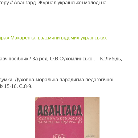
теру // Авангард. Журнал української молоді на
ра» Макаренка: взаємини відомих українських
авч.посібник / За ред. О.В.Сухомлинської. – К.:Либідь,
 думки. Духовна-моральна парадигма педагогічної
№ 15-16. С.8-9.