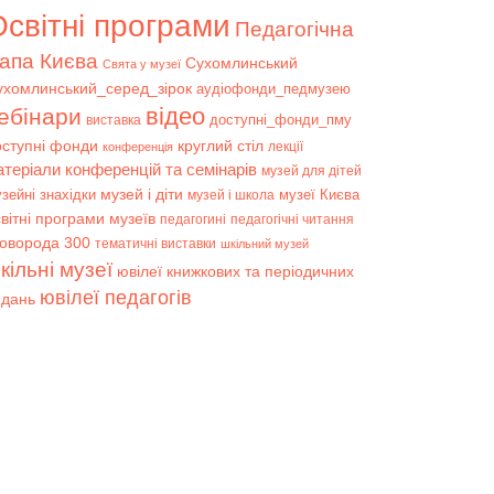
світні програми
Педагогічна
апа Києва
Сухомлинський
Свята у музеї
ухомлинський_серед_зірок
аудіофонди_педмузею
відео
ебінари
доступні_фонди_пму
виставка
оступні фонди
круглий стіл
лекції
конференція
атеріали конференцій та семінарів
музей для дітей
музей і діти
зейні знахідки
музеї Києва
музей і школа
вітні програми музеїв
педагогині
педагогічні читання
коворода 300
тематичні виставки
шкільний музей
кільні музеї
ювілеї книжкових та періодичних
ювілеї педагогів
идань