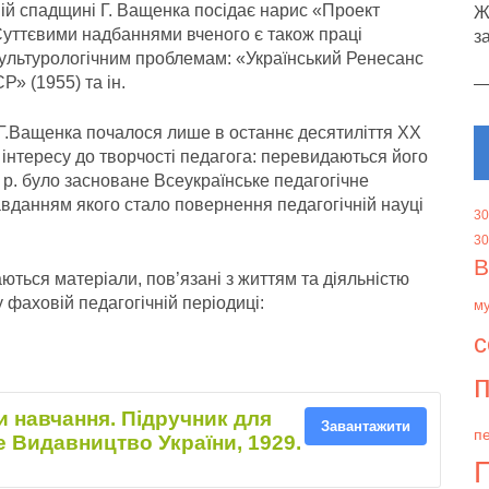
ій спадщи­ні Г. Ващенка посідає нарис «Проект
Ж
. Суттєвими надбаннями вченого є також праці
з
-культурологічним проблемам: «Український Ренесанс
Р» (1955) та ін.
 Г.Ващенка почалося лише в останнє десятиліття ХХ
 інтересу до творчості педагога: перевидаються його
5 р. було засноване Всеукраїнське педагогічне
авданням якого стало повернення педагогічній науці
30
30
В
ються матеріали, пов’язані з життям та діяльністю
у фаховій педагогічній періодиці:
м
с
п
и навчання. Підручник для
Завантажити
пе
е Видавництво України, 1929.