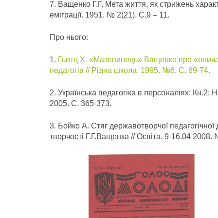
7. Ващенко Г.Г. Мета життя, як стрижень харак
еміграції. 1951. № 2(21). С.9 – 11.
Про нього:
1.
Гьотц Х. «Мазепинець» Ващенко про «янича
педагогів // Рідна школа. 1995. №6. С. 69-74.
2. Українська педагогіка в персоналіях: Кн.2: Н
2005. С. 365-373.
3. Бойко А. Стяг державотворчої педагогічної
творчості Г.Г.Ващенка // Освіта. 9-16.04 2008. 