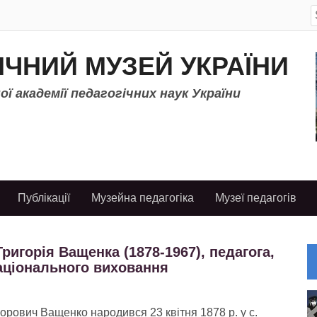
S
f
ІЧНИЙ МУЗЕЙ УКРАЇНИ
ї академії педагогічних наук України
Публікації
Музейна педагогіка
Музеї педагогів
ригорія Ващенка (1878-1967), педагога,
національного виховання
горович Ващенко народився 23 квітня 1878 р. у с.