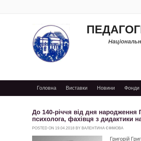
ПЕДАГОГ
Національно
Головна
Виставки
Новини
Фонди
До 140-річчя від дня народження Г
психолога, фахівця з дидактики 
POSTED ON
19.04.2018
BY
ВАЛЕНТИНА ЄФІМОВА
Григорій Гри