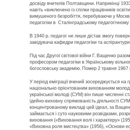
досвіду вчителів Полтавщини. Наприкінці 1933
навіть «виключено із спілки працівників освіти
вимушеного безробіття, перебуваючи у Москв
педагогіки в Сталінградському педагогічному і
В 1940 р. педагог не лише дістав змогу повер
завідувача кафедри педагогіки та аспірантури 
Під час Другої світової війни Г. Ващенко разо
професором педагогіки в Українському вільном
богословську акаде­мію. Помер 2 травня 1967 
У період еміграції вчений зосереджується на гр
національно орієнтованим вихованням молоді 
української молоді (СУМ) він пише численні с
ідейно-виховну спрямованість діяльності СУМу
концентрованому викладі цей ідеал, за Ващенк
займа­ється і суто науковими розвідками, роз
виховання («Виховання волі і характеру» (195
«Виховна роля мистецтва» (1956), «Основи есте