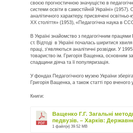
своєю прогностичною значущістю в педагогічн
системи освіти в самостійній Україні» (1957)
аналітичного характе­ру, присвячені освітньо
XX століття» (1953), «Педагогічна наука в ССС
В Україні знайомство з педагогічним працями
ст. Відтоді в Україні почалась ширитися хвиля
праці, з‘являються аналітичні розвідки. У 199
товариство ім. Григорія Ващенка, основним з
спадщини діяча та її популяризація.
У фондах Педагогічного музею України зберіга
Григорія Ващенка, а також статті про вченого 
Книги:
Ващенко Г.Г. Загальні метод
педвузів. – Харків: Державн
1 файл(и)
39.52 MB