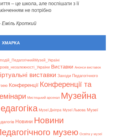
иття – це школа, але поспішати з її
акінченням не потрібно
—
Еміль Кроткий
ХМАРКА
подій_ПедагогічнийМузей_Україні
Bиставки
років_незалежності_України
Анонси виставок
іртуальні виставки
Заходи Педагогічного
Конференції та
Конференції
узею
Музейна
емінари
Мистецький арсенал
едагогіка
Музеї
Музеї Дніпра
Музеї Львова
Новини
Новини
дагогів
Педагогічного музею
Освіта у музеї