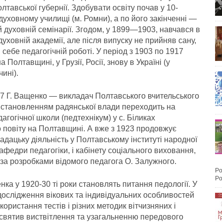
лтавської губернії. Здобу­вати освіту почав у 10-
 духовному училищі (м. Ромни), а по його закінченні —
й духовній семінарії. Згодом, у 1899—1903, навчався в
уховній академії, але після випуску не прийняв сану,
себе педагогічній роботі. У період з 1903 по 1917
Полта­вщині, у Грузії, Росії, знову в Укра­їні (у
ині).
7 Г. Ващенко — викладач Полтавського вчительського
і встановленням радянської влади переходить на
агогічної школи (пед­технікум) у с. Біликах
 повіту на Полтавщині. А вже з 1923 продовжує
адацьку діяль­ність у Полтавському інституті народної
кафедри педагогіки, і кабінету соціального виховання,
 за розробками відомого педагога О. Залужного.
Po
Po
ка у 1920-30 ті роки становлять питання педології. У
дослідження вікових та індивідуальних особливостей
користання тестів і різних методик вітчизняних і
исвятив виствітлення та узагальненню передового