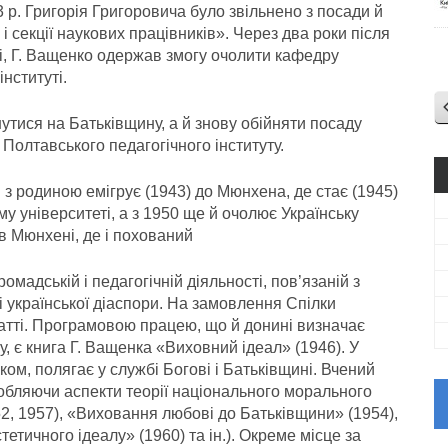
 р. Григорія Григоровича було звільнено з посади й
 і секції наукових працівників». Через два роки після
і, Г. Ващенко одержав змогу очолити кафедру
нституті.
нутися на Батьківщину, а й знову обійняти посаду
Полтавського педагогічного інституту.
м з родиною емігрує (1943) до Мюнхена, де стає (1945)
у університеті, а з 1950 ще й очолює Українську
в Мюнхені, де і похований
омадській і педагогічній діяльності, пов’язаній з
українсь­кої діаспори. На замовлення Спілки
татті. Програмовою працею, що й донині визначає
, є книга Г. Ващенка «Виховний ідеал» (1946). У
ом, полягає у службі Богові і Батьківщині. Вчений
робляючи аспекти теорії національного морального
2, 1957), «Виховання любові до Батьківщи­ни» (1954),
тичного ідеалу» (1960) та ін.). Окреме місце за