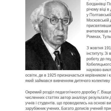
Богданівці По
річому віці в
у Полтавські
Московській д
присвятивши 
вчителював на 
Ромнах, Тульч
З жовтня 191
інституту. З
роботу до пед
Кобеляцького
науково-викл
освіти, де в 1925 призначається керівником і 
який зай­мався вивченням дитячого колективу
Окремий розділ педагогічного доробку Г. Ващен
численних статтях автор аналізує результати 
учнів і студентів. що проводились на основі ви
зарубіжник учених. Багато дописів учений пр