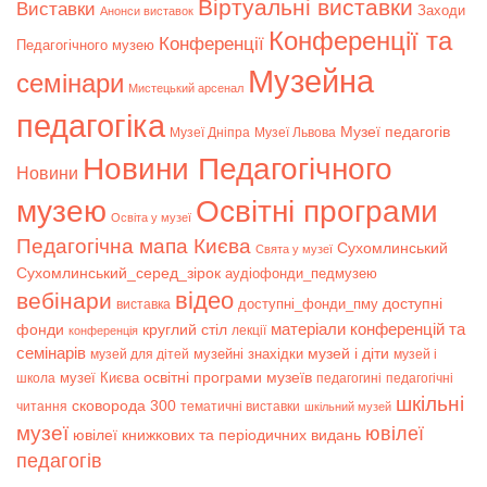
Віртуальні виставки
Bиставки
Заходи
Анонси виставок
Конференції та
Конференції
Педагогічного музею
Музейна
семінари
Мистецький арсенал
педагогіка
Музеї педагогів
Музеї Дніпра
Музеї Львова
Новини Педагогічного
Новини
музею
Освітні програми
Освіта у музеї
Педагогічна мапа Києва
Сухомлинський
Свята у музеї
Сухомлинський_серед_зірок
аудіофонди_педмузею
відео
вебінари
доступні
доступні_фонди_пму
виставка
матеріали конференцій та
фонди
круглий стіл
лекції
конференція
семінарів
музей і діти
музейні знахідки
музей для дітей
музей і
музеї Києва
освітні програми музеїв
школа
педагогині
педагогічні
шкільні
сковорода 300
читання
тематичні виставки
шкільний музей
музеї
ювілеї
ювілеї книжкових та періодичних видань
педагогів