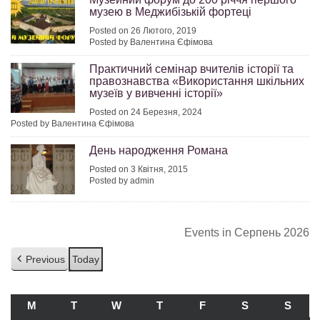
музею в Меджибізькій фортеці
Posted on 26 Лютого, 2019
Posted by Валентина Єфімова
Практичний семінар вчителів історії та
правознавства «Використання шкільних
музеїв у вивченні історії»
Posted on 24 Березня, 2024
Posted by Валентина Єфімова
День народження Романа
Posted on 3 Квітня, 2015
Posted by admin
Events in Серпень 2026
Previous
Today
M
ПОНЕДІЛОК
T
ВІВТОРОК
W
СЕРЕДА
T
ЧЕТВЕР
F
П’ЯТНИЦЯ
S
СУБОТА
S
НЕДІ