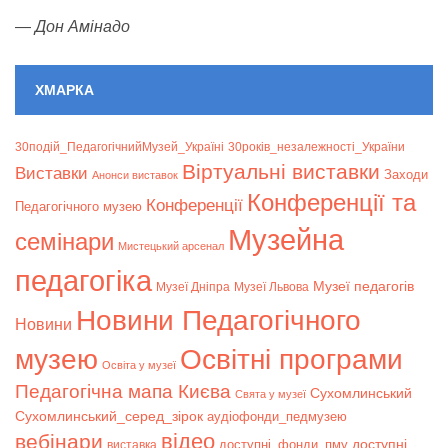
—
Дон Амінадо
ХМАРКА
30подій_ПедагогічнийМузей_Україні
30років_незалежності_України
Віртуальні виставки
Bиставки
Заходи
Анонси виставок
Конференції та
Конференції
Педагогічного музею
Музейна
семінари
Мистецький арсенал
педагогіка
Музеї педагогів
Музеї Дніпра
Музеї Львова
Новини Педагогічного
Новини
музею
Освітні програми
Освіта у музеї
Педагогічна мапа Києва
Сухомлинський
Свята у музеї
Сухомлинський_серед_зірок
аудіофонди_педмузею
відео
вебінари
доступні
доступні_фонди_пму
виставка