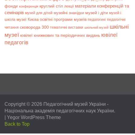
матеріали конференцій та
фонди
круглий стіл
лекції
конференція
семінарів
музей і діти
музейні знахідки
музей для дітей
музей і
музеї Києва
освітні програми музеїв
школа
педагогині
педагогічні
шкільні
сковорода 300
читання
тематичні виставки
шкільний музей
музеї
ювілеї
ювілеї книжкових та періодичних видань
педагогів
Copyright © 2026
Педагогічний музей України
-
Національна академія педагогічних наук України.
|
Yegor WordPress Theme
Back to Top