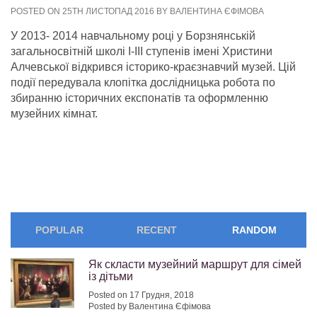
POSTED ON 25TH ЛИСТОПАД 2016 BY ВАЛЕНТИНА ЄФІМОВА
У 2013- 2014 навчальному році у Борзнянській
загальносвітній школі І-ІІІ ступенів імені Христини
Алчевської відкрився історико-краєзнавчий музей. Цій
події передувала клопітка дослідницька робота по
збиранню історичних експонатів та оформленню
музейних кімнат.
POPULAR
RECENT
RANDOM
Як скласти музейний маршрут для сімей
із дітьми
Posted on 17 Грудня, 2018
Posted by Валентина Єфімова