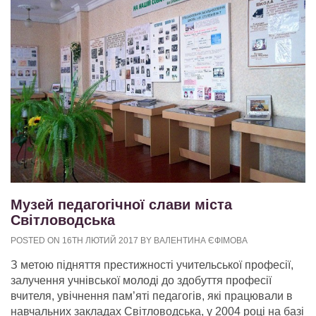
Музей педагогічної слави міста
Світловодська
POSTED ON 16TH ЛЮТИЙ 2017 BY ВАЛЕНТИНА ЄФІМОВА
З метою підняття престижності учительської професії,
залучення учнівської молоді до здобуття професії
вчителя, увічнення пам’яті педагогів, які працювали в
навчальних закладах Світловодська, у 2004 році на базі