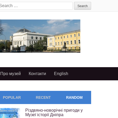
earch
or:
Про музей
Контакти
English
POPULAR
RECENT
RANDOM
Різдвяно-новорічні пригоди у
Музеї історії Дніпра