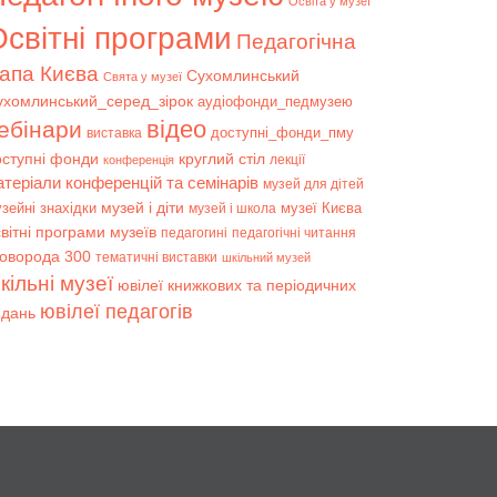
Освіта у музеї
світні програми
Педагогічна
апа Києва
Сухомлинський
Свята у музеї
ухомлинський_серед_зірок
аудіофонди_педмузею
відео
ебінари
доступні_фонди_пму
виставка
оступні фонди
круглий стіл
лекції
конференція
атеріали конференцій та семінарів
музей для дітей
музей і діти
зейні знахідки
музеї Києва
музей і школа
вітні програми музеїв
педагогині
педагогічні читання
коворода 300
тематичні виставки
шкільний музей
кільні музеї
ювілеї книжкових та періодичних
ювілеї педагогів
идань