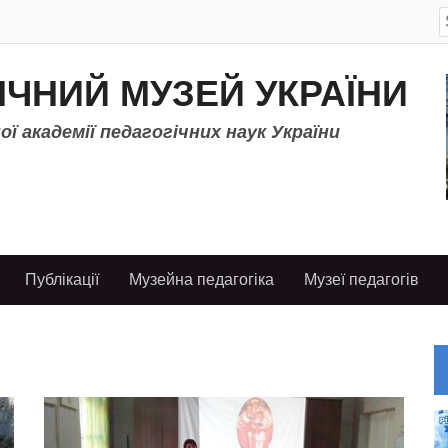
S
f
ІЧНИЙ МУЗЕЙ УКРАЇНИ
ї академії педагогічних наук України
Публікації
Музейна педагогіка
Музеї педагогів