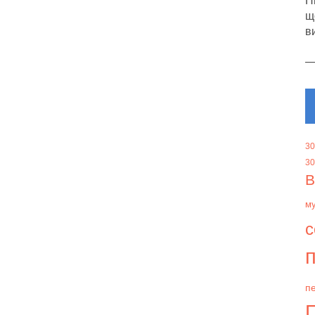
Н
щ
в
30
30
В
м
с
п
пе