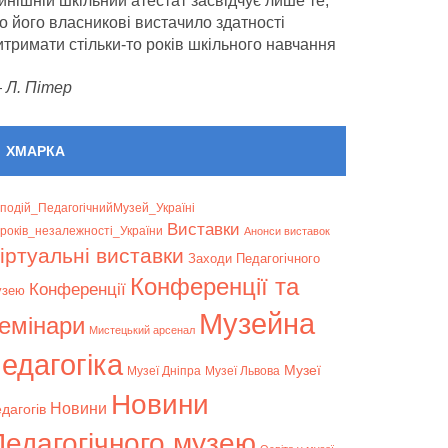
инішній шкільний атестат засвідчує лише те,
о його власникові вистачило здатності
итримати стільки-то років шкільного навчання
—
Л. Пітер
ХМАРКА
подій_ПедагогічнийМузей_Україні
Bиставки
років_незалежності_України
Анонси виставок
іртуальні виставки
Заходи Педагогічного
Конференції та
Конференції
узею
Музейна
емінари
Мистецький арсенал
едагогіка
Музеї
Музеї Дніпра
Музеї Львова
Новини
Новини
дагогів
Педагогічного музею