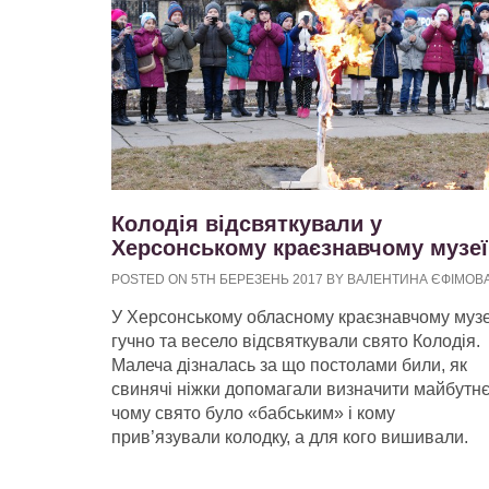
Колодія відсвяткували у
Херсонському краєзнавчому музеї
POSTED ON 5TH БЕРЕЗЕНЬ 2017 BY ВАЛЕНТИНА ЄФІМОВ
У Херсонському обласному краєзнавчому музе
гучно та весело відсвяткували свято Колодія.
Малеча дізналась за що постолами били, як
свинячі ніжки допомагали визначити майбутнє
чому свято було «бабським» і кому
прив’язували колодку, а для кого вишивали.