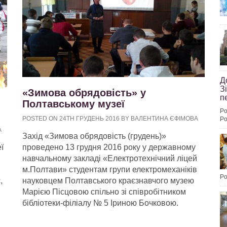
Д
З
«Зимова обрядовість» у
п
Полтавському музеї
Po
POSTED ON 24TH ГРУДЕНЬ 2016 BY ВАЛЕНТИНА ЄФІМОВА
Po
А
Захід «Зимова обрядовість (грудень)»
проведено 13 грудня 2016 року у державному
ї
навчальному закладі «Електротехнічний ліцей
м.Полтави» студентам групи електромеханіків
Po
науковцем Полтавського краєзнавчого музею
,
Марією Пісцовою спільно зі співробітником
бібліотеки-філіалу № 5 Іриною Бочковою.