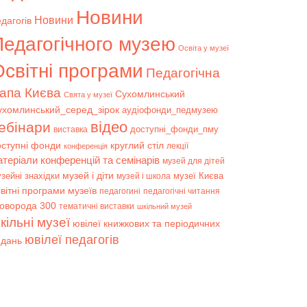
Новини
Новини
дагогів
Педагогічного музею
Освіта у музеї
світні програми
Педагогічна
апа Києва
Сухомлинський
Свята у музеї
ухомлинський_серед_зірок
аудіофонди_педмузею
відео
ебінари
доступні_фонди_пму
виставка
оступні фонди
круглий стіл
лекції
конференція
атеріали конференцій та семінарів
музей для дітей
музей і діти
зейні знахідки
музеї Києва
музей і школа
вітні програми музеїв
педагогині
педагогічні читання
коворода 300
тематичні виставки
шкільний музей
кільні музеї
ювілеї книжкових та періодичних
ювілеї педагогів
идань