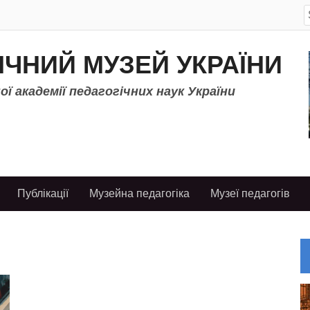
S
f
ІЧНИЙ МУЗЕЙ УКРАЇНИ
ї академії педагогічних наук України
Публікації
Музейна педагогіка
Музеї педагогів