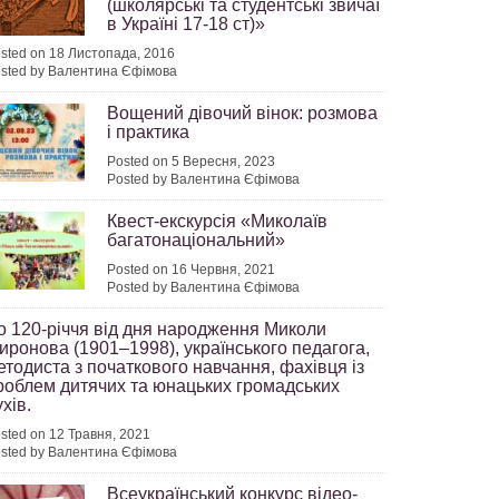
(школярські та студентські звичаї
в Україні 17-18 ст)»
sted on 18 Листопада, 2016
sted by Валентина Єфімова
Вощений дівочий вінок: розмова
і практика
Posted on 5 Вересня, 2023
Posted by Валентина Єфімова
Квест-екскурсія «Миколаїв
багатонаціональний»
Posted on 16 Червня, 2021
Posted by Валентина Єфімова
о 120-річчя від дня народження Миколи
иронова (1901–1998), українського педагога,
етодиста з початкового навчання, фахівця із
роблем дитячих та юнацьких громадських
хів.
sted on 12 Травня, 2021
sted by Валентина Єфімова
Всеукраїнський конкурс відео-