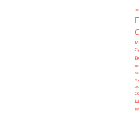
пе
О
м
С
в
д
м
му
ос
с
ш
в