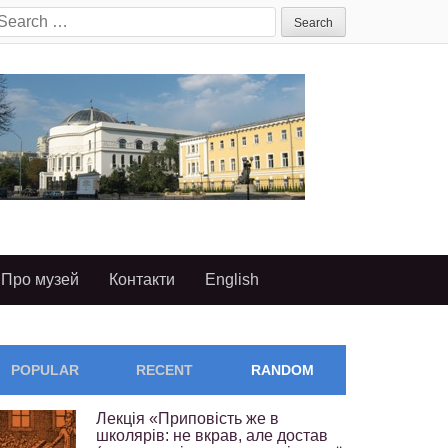
earch
or:
Про музей
Контакти
English
POPULAR
RECENT
RANDOM
Лекція «Приповість же в
школярів: не вкрав, але достав