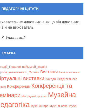
ПЕДАГОГІЧНІ ЦИТАТИ
ихователь не чиновник, а якщо він чиновник,
о він не вихователь
—
К. Ушинський
ХМАРКА
подій_ПедагогічнийМузей_Україні
Bиставки
років_незалежності_України
Анонси виставок
іртуальні виставки
Заходи Педагогічного
Конференції та
Конференції
узею
Музейна
емінари
Мистецький арсенал
едагогіка
Музеї
Музеї Дніпра
Музеї Львова