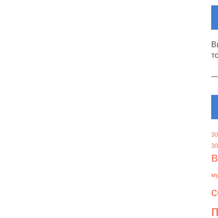
В
т
30
30
В
м
с
п