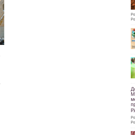
Po
Po
А
Д
М
м
п
ру
Po
Po