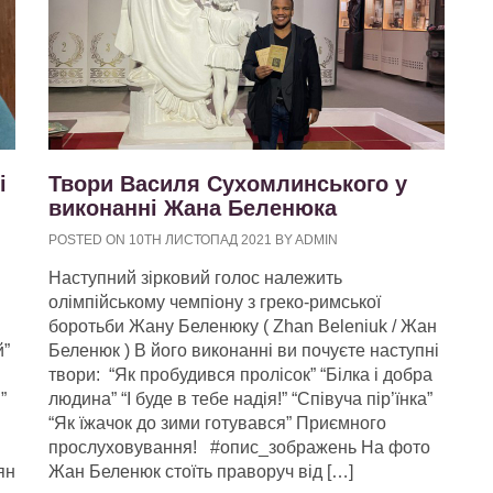
і
Твори Василя Сухомлинського у
виконанні Жана Беленюка
POSTED ON 10TH ЛИСТОПАД 2021 BY ADMIN
Наступний зірковий голос належить
олімпійському чемпіону з греко-римської
боротьби Жану Беленюку ( Zhan Beleniuk / Жан
й”
Беленюк ) В його виконанні ви почуєте наступні
твори: “Як пробудився пролісок” “Білка і добра
в”
людина” “І буде в тебе надія!” “Співуча пір’їнка”
“Як їжачок до зими готувався” Приємного
прослуховування! #опис_зображень На фото
ян
Жан Беленюк стоїть праворуч від […]