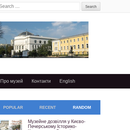
earch
or:
Про музей
Контакти
English
POPULAR
RECENT
RANDOM
Музейне дозвілля у Києво-
Печерському Історико-