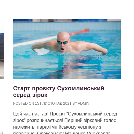
Старт проєкту Сухомлинський
серед зірок
POSTED ON 1ST ЛИСТОПАД 2021 BY ADMIN
Цей час настав! Проєкт “Сухомлинський серед
зірок” розпочинається! Перший зірковий голос
належить паралімпійському чемпіону з
 В
плавання Олександру Мащенко (Aleksandr