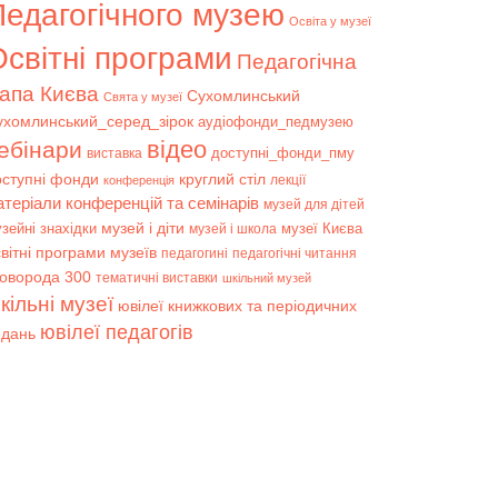
Педагогічного музею
Освіта у музеї
світні програми
Педагогічна
апа Києва
Сухомлинський
Свята у музеї
ухомлинський_серед_зірок
аудіофонди_педмузею
відео
ебінари
доступні_фонди_пму
виставка
оступні фонди
круглий стіл
лекції
конференція
атеріали конференцій та семінарів
музей для дітей
музей і діти
зейні знахідки
музеї Києва
музей і школа
вітні програми музеїв
педагогині
педагогічні читання
коворода 300
тематичні виставки
шкільний музей
кільні музеї
ювілеї книжкових та періодичних
ювілеї педагогів
идань