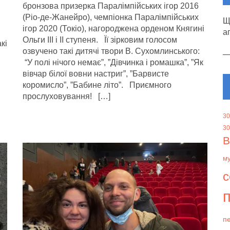
бронзова призерка Паралімпійських ігор 2016
(Ріо-де-Жанейро), чемпіонка Паралімпійських
Щ
ігор 2020 (Токіо), нагороджена орденом Княгині
а
Ольги III і II ступеня. Її зірковим голосом
кі
озвучено такі дитячі твори В. Сухомлинського:
“У полі нічого немає”, ”Дівчинка і ромашка”, ”Як
вівчар білої вовни настриг”, ”Барвисте
коромисло”, ”Бабине літо”. Приємного
прослуховування! […]
30
30
В
м
с
п
пе