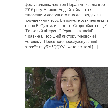
фехтувальник, чемпіон Паралімпійських ігор
2016 року. А також Андрій займається
створенням доступного кіно для глядачів з
порушеннями зору. Ви почуєте озвучені ним та
твори В. Сухомлинського: “Скоро зійде сонце”,
“Ранковий вітерець”, “Уранці на пасіці”,
“Травинка і торішній листок”, “Червоний
метелик”. Приємного прослуховування!
https://cutt.ly/7Y5QQYV Фото взяте зі […]