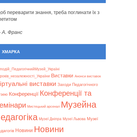
об переварити знання, треба поглинати їх з
петитом
—
А. Франс
ХМАРКА
подій_ПедагогічнийМузей_Україні
Bиставки
років_незалежності_України
Анонси виставок
іртуальні виставки
Заходи Педагогічного
Конференції та
Конференції
узею
Музейна
емінари
Мистецький арсенал
едагогіка
Музеї
Музеї Дніпра
Музеї Львова
Новини
Новини
дагогів