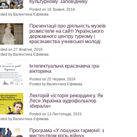
Культурному Заповіднику
Posted on 18 Травня, 2018
sted by Валентина Єфімова
Презентації про діяльність музеїв
розмістили на сайті Українського
державного центру туризму і
краєзнавства учнівської молоді
sted on 27 Жовтня, 2016
sted by Валентина Єфімова
Інтелектуальна краєзнавча гра-
вікторина
Posted on 25 Червня, 2024
Posted by Валентина Єфімова
Лекторій «Історія рекордингу. Як
Леся Українка аудіофольклор
збирала»
Posted on 13 Листопада, 2023
sted by Валентина Єфімова
Програма «У пошуках гармонії: з
мистецтвом крізь війну»