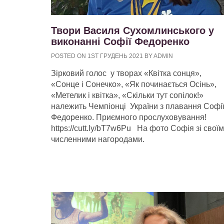
Твори Василя Сухомлинського у
виконанні Софії Федоренко
POSTED ON 1ST ГРУДЕНЬ 2021 BY ADMIN
Зірковий голос у творах «Квітка сонця»,
«Сонце і Сонечко», «Як починається Осінь»,
«Метелик і квітка», «Скільки тут сопілок!»
належить Чемпіонці України з плавання Софі
Федоренко. Приємного прослуховування!
https://cutt.ly/bT7w6Pu На фото Софія зі свої
численними нагородами.