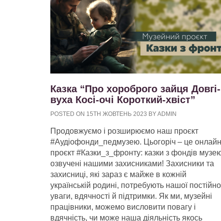
Казка “Про хороброго зайця Довгі-
вуха Косі-очі Короткий-хвіст”
POSTED ON 15TH ЖОВТЕНЬ 2023 BY ADMIN
Продовжуємо і розширюємо наш проєкт
#Аудіофонди_педмузею. Цьогоріч – це онлайн
проєкт #Казки_з_фронту: казки з фондів музею
озвучені нашими захисниками! Захисники та
захисниці, які зараз є майже в кожній
українській родині, потребують нашої постійно
уваги, вдячності й підтримки. Як ми, музейні
працівники, можемо висловити повагу і
вдячність, чи може наша діяльність якось