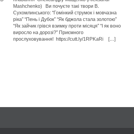
Mashchenko) Ви почуєте такі твори В.
Сухомлинського: “Гомінкий струмок і мовчазна
ріка” “Пень і Дубок” “Як бджола стала золотою”
“Як зайчик грівся взимку проти місяця” “І як воно
виросло на дорозі?” Приємного
прослуховування! https://cutt.ly/1RPKaRi […]