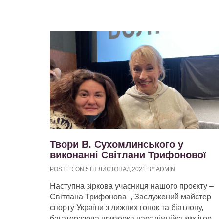
Твори В. Сухомлинського у
виконанні Світлани Трифонової
POSTED ON 5TH ЛИСТОПАД 2021 BY ADMIN
Наступна зіркова учасниця нашого проєкту –
Світлана Трифонова , Заслужений майстер
спорту України з лижних гонок та біатлону,
багаторазова призерка паралімпійських ігор.