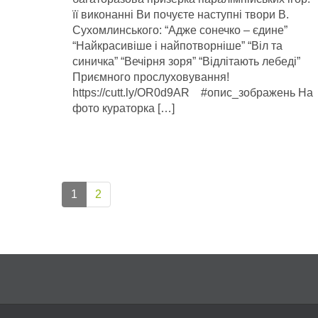
її виконанні Ви почуєте наступні твори В.
Сухомлинського: “Адже сонечко – єдине”
“Найкрасивіше і найпотворніше” “Віл та
синичка” “Вечірня зоря” “Відлітають лебеді”
Приємного прослуховування!
https://cutt.ly/OR0d9AR #опис_зображень На
фото кураторка […]
1
2