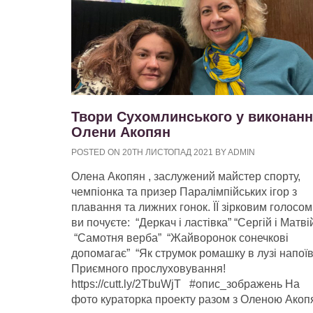
Твори Сухомлинського у виконанн
Олени Акопян
POSTED ON 20TH ЛИСТОПАД 2021 BY ADMIN
Олена Акопян , заслужений майстер спорту,
чемпіонка та призер Паралімпійських ігор з
плавання та лижних гонок. ЇЇ зірковим голосом
ви почуєте: “Деркач і ластівка” “Сергій і Матві
“Самотня верба” “Жайворонок сонечкові
допомагає” “Як струмок ромашку в лузі напої
Приємного прослуховування!
https://cutt.ly/2TbuWjT #опис_зображень На
фото кураторка проекту разом з Оленою Акоп