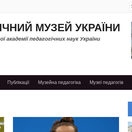
S
f
ІЧНИЙ МУЗЕЙ УКРАЇНИ
ї академії педагогічних наук України
Публікації
Музейна педагогіка
Музеї педагогів