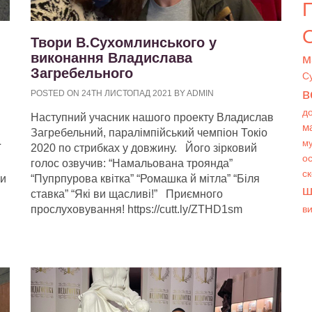
О
Твори В.Сухомлинського у
виконання Владислава
м
Загребельного
С
в
POSTED ON 24TH ЛИСТОПАД 2021 BY ADMIN
д
Наступний учасник нашого проекту Владислав
м
Загребельний, паралімпійський чемпіон Токіо
му
ї
2020 по стрибках у довжину. Його зірковий
ос
голос озвучив: “Намальована троянда”
с
ми
“Пупрпурова квітка” “Ромашка й мітла” “Біля
ш
ставка” “Які ви щасливі!” Приємного
в
прослуховування! https://cutt.ly/ZTHD1sm