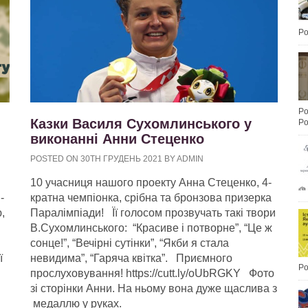
Po
Po
Казки Василя Сухомлинського у
Po
виконанні Анни Стеценко
POSTED ON 30TH ГРУДЕНЬ 2021 BY ADMIN
10 учасниця нашого проекту Анна Стеценко, 4-
-
кратна чемпіонка, срібна та бронзова призерка
,
Паралімпіади! Її голосом прозвучать такі твори
В.Сухомлинського: “Красиве і потворне”, “Це ж
сонце!”, “Вечірні сутінки”, “Якби я стала
ї
невидима”, “Гаряча квітка”. Приємного
Po
прослуховування! https://cutt.ly/oUbRGKY Фото
зі сторінки Анни. На ньому вона дуже щаслива з
медаллю у руках.