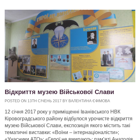
Відкриття музею Військової Слави
POSTED ON 13TH СІЧЕНЬ 2017 BY ВАЛЕНТИНА ЄФІМОВА
12 січня 2017 року у приміщенні Іванівського НВК
Кіровоградського району відбулося урочисте відкриття
музею Військової Слави, експозиція якого містить такі
тематичні виставки: «Воїни – інтернаціоналісти»;
«Учасники АТО»; «Герої не вмирають: пам’яті Анатолія