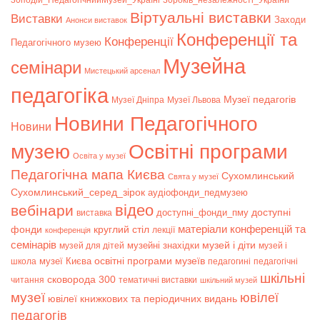
30подій_ПедагогічнийМузей_Україні
30років_незалежності_України
Віртуальні виставки
Bиставки
Заходи
Анонси виставок
Конференції та
Конференції
Педагогічного музею
Музейна
семінари
Мистецький арсенал
педагогіка
Музеї педагогів
Музеї Дніпра
Музеї Львова
Новини Педагогічного
Новини
музею
Освітні програми
Освіта у музеї
Педагогічна мапа Києва
Сухомлинський
Свята у музеї
Сухомлинський_серед_зірок
аудіофонди_педмузею
відео
вебінари
доступні
доступні_фонди_пму
виставка
матеріали конференцій та
фонди
круглий стіл
лекції
конференція
семінарів
музей і діти
музейні знахідки
музей для дітей
музей і
музеї Києва
освітні програми музеїв
школа
педагогині
педагогічні
шкільні
сковорода 300
читання
тематичні виставки
шкільний музей
музеї
ювілеї
ювілеї книжкових та періодичних видань
педагогів