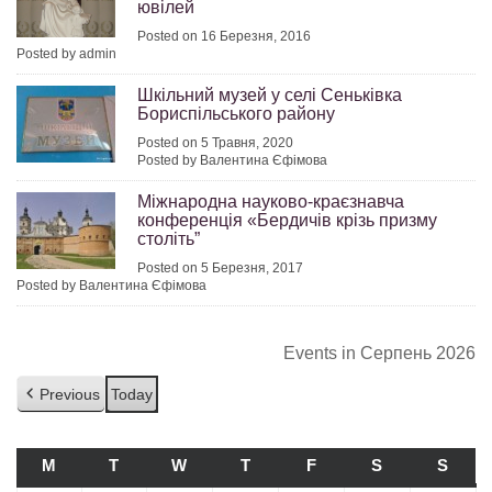
ювілей
Posted on 16 Березня, 2016
Posted by admin
Шкільний музей у селі Сеньківка
Бориспільського району
Posted on 5 Травня, 2020
Posted by Валентина Єфімова
Міжнародна науково-краєзнавча
конференція «Бердичів крізь призму
століть”
Posted on 5 Березня, 2017
Posted by Валентина Єфімова
Events in Серпень 2026
Previous
Today
M
ПОНЕДІЛОК
T
ВІВТОРОК
W
СЕРЕДА
T
ЧЕТВЕР
F
П’ЯТНИЦЯ
S
СУБОТА
S
НЕДІ