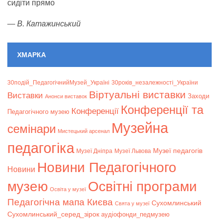
сидіти прямо
—
В. Катажинський
ХМАРКА
30подій_ПедагогічнийМузей_Україні
30років_незалежності_України
Віртуальні виставки
Bиставки
Заходи
Анонси виставок
Конференції та
Конференції
Педагогічного музею
Музейна
семінари
Мистецький арсенал
педагогіка
Музеї педагогів
Музеї Дніпра
Музеї Львова
Новини Педагогічного
Новини
музею
Освітні програми
Освіта у музеї
Педагогічна мапа Києва
Сухомлинський
Свята у музеї
Сухомлинський_серед_зірок
аудіофонди_педмузею