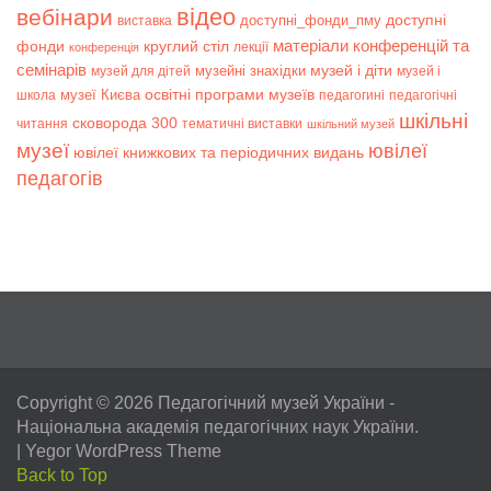
відео
вебінари
доступні
доступні_фонди_пму
виставка
матеріали конференцій та
фонди
круглий стіл
лекції
конференція
семінарів
музей і діти
музейні знахідки
музей для дітей
музей і
музеї Києва
освітні програми музеїв
школа
педагогині
педагогічні
шкільні
сковорода 300
читання
тематичні виставки
шкільний музей
музеї
ювілеї
ювілеї книжкових та періодичних видань
педагогів
Copyright © 2026
Педагогічний музей України
-
Національна академія педагогічних наук України.
|
Yegor WordPress Theme
Back to Top