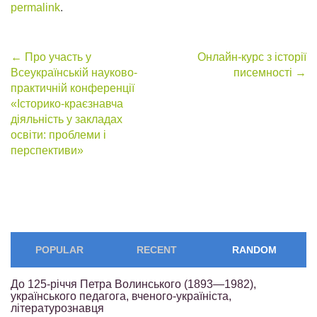
permalink
.
Post
←
Про участь у
Онлайн-курс з історії
Всеукраїнській науково-
писемності
→
navigation
практичній конференції
«Історико-краєзнавча
діяльність у закладах
освіти: проблеми і
перспективи»
POPULAR
RECENT
RANDOM
До 125-річчя Петра Волинського (1893—1982),
українського педагога, вченого-україніста,
літературознавця