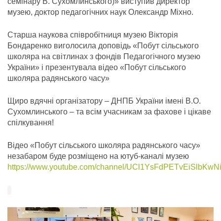
семінару В. Сухомлинського)» виступив директор
музею, доктор педагогічних наук Олександр Міхно.
Старша наукова співробітниця музею Вікторія
Бондаренко виголосила доповідь «Побут сільського
школяра на світлинах з фондів Педагогічного музею
України» і презентувала відео «Побут сільського
школяра радянського часу»
Щиро вдячні організатору – ДНПБ України імені В.О.
Сухомлинського – та всім учасникам за фахове і цікаве
спілкування!
Відео «Побут сільського школяра радянського часу»
незабаром буде розміщено на ютуб-каналі музею
https://www.youtube.com/channel/UCl1YsFdPETvEiSlbKw