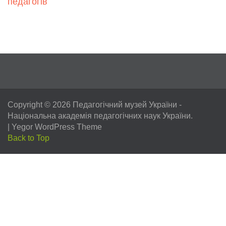
педагогів
Copyright © 2026
Педагогічний музей України
-
Національна академія педагогічних наук України.
|
Yegor WordPress Theme
Back to Top