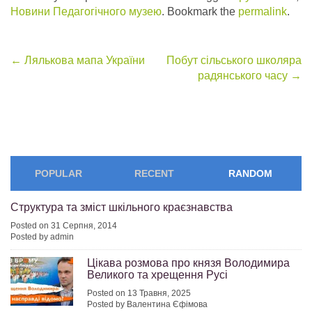
Новини Педагогічного музею
. Bookmark the
permalink
.
Post
←
Лялькова мапа України
Побут сільського школяра
радянського часу
→
navigation
POPULAR
RECENT
RANDOM
Структура та зміст шкільного краєзнавства
Posted on 31 Серпня, 2014
Posted by admin
Цікава розмова про князя Володимира
Великого та хрещення Русі
Posted on 13 Травня, 2025
Posted by Валентина Єфімова