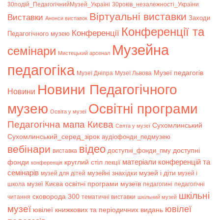
30подій_ПедагогічнийМузей_Україні
30років_незалежності_України
Віртуальні виставки
Bиставки
Заходи
Анонси виставок
Конференції та
Конференції
Педагогічного музею
Музейна
семінари
Мистецький арсенал
педагогіка
Музеї педагогів
Музеї Дніпра
Музеї Львова
Новини Педагогічного
Новини
музею
Освітні програми
Освіта у музеї
Педагогічна мапа Києва
Сухомлинський
Свята у музеї
Сухомлинський_серед_зірок
аудіофонди_педмузею
відео
вебінари
доступні
доступні_фонди_пму
виставка
матеріали конференцій та
фонди
круглий стіл
лекції
конференція
семінарів
музей і діти
музейні знахідки
музей для дітей
музей і
музеї Києва
освітні програми музеїв
школа
педагогині
педагогічні
шкільні
сковорода 300
читання
тематичні виставки
шкільний музей
музеї
ювілеї
ювілеї книжкових та періодичних видань