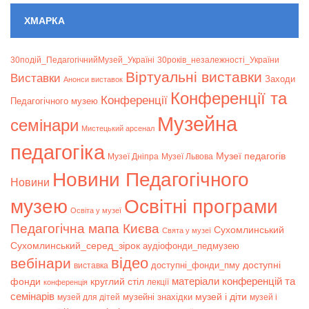
ХМАРКА
30подій_ПедагогічнийМузей_Україні
30років_незалежності_України
Віртуальні виставки
Bиставки
Заходи
Анонси виставок
Конференції та
Конференції
Педагогічного музею
Музейна
семінари
Мистецький арсенал
педагогіка
Музеї педагогів
Музеї Дніпра
Музеї Львова
Новини Педагогічного
Новини
музею
Освітні програми
Освіта у музеї
Педагогічна мапа Києва
Сухомлинський
Свята у музеї
Сухомлинський_серед_зірок
аудіофонди_педмузею
відео
вебінари
доступні
доступні_фонди_пму
виставка
матеріали конференцій та
фонди
круглий стіл
лекції
конференція
семінарів
музей і діти
музейні знахідки
музей для дітей
музей і