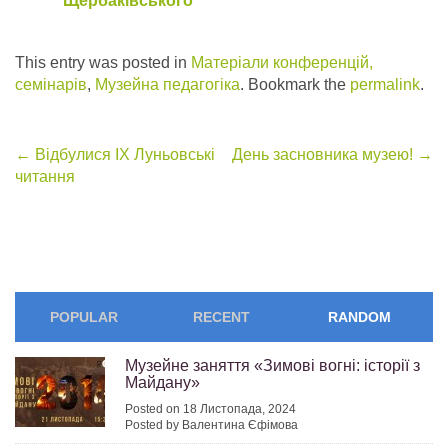
Щербаківського
This entry was posted in
Матеріали конференцій,
семінарів
,
Музейна педагогіка
. Bookmark the
permalink
.
Post
←
Відбулися ІХ Луньовські
День засновника музею!
→
читання
navigation
POPULAR
RECENT
RANDOM
Музейне заняття «Зимові вогні: історії з
Майдану»
Posted on 18 Листопада, 2024
Posted by Валентина Єфімова