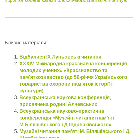
http://tronkocentr.karazin.ua/xxii-slobozhanski-chitannya/
Близькі матеріали:
Відбулися ІХ Луньовські читання
XXХІV Міжнародна краєзнавча конференція
молодих учених» «Краєзнавство та
пам’яткознавство (до 50-річчя Українського
товариства охорони пам’яток історії і
культури)
Всеукраїнська наукова конференція,
присвячена родині Алчевських
Всеукраїнська науково-практична
конференція «Музейні читання пам’яті
М.Біляшівського і Д.Щербаківського»
Музейні читання пам’яті М. Біляшівського і Д.