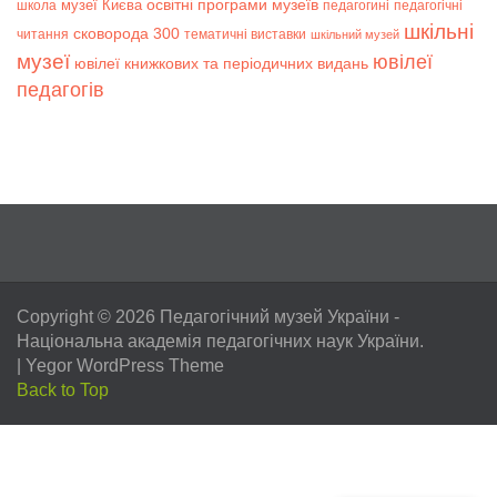
музеї Києва
освітні програми музеїв
школа
педагогині
педагогічні
шкільні
сковорода 300
читання
тематичні виставки
шкільний музей
музеї
ювілеї
ювілеї книжкових та періодичних видань
педагогів
Copyright © 2026
Педагогічний музей України
-
Національна академія педагогічних наук України.
|
Yegor WordPress Theme
Back to Top