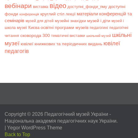
відео
вебінари
доступні
доступні_фонди_пму
виставка
матеріали конференцій та
фонди
круглий стіл
лекції
конференція
семінарів
музей і діти
музейні знахідки
музей для дітей
музей і
музеї Києва
освітні програми музеїв
школа
педагогині
педагогічні
шкільні
сковорода 300
читання
тематичні виставки
шкільний музей
музеї
ювілеї
ювілеї книжкових та періодичних видань
педагогів
Copyright © 2026
Педагогічний музей України
-
Національна академія педагогічних наук України.
|
Yegor WordPress Theme
Back to Top