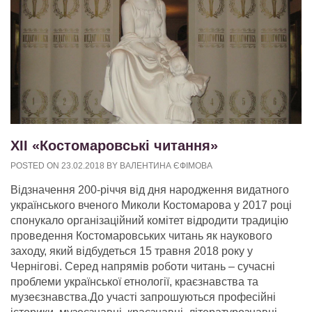
XII «Костомаровські читання»
POSTED ON
23.02.2018
BY
ВАЛЕНТИНА ЄФІМОВА
Відзначення 200-річчя від дня народження видатного
українського вченого Миколи Костомарова у 2017 році
спонукало організаційний комітет відродити традицію
проведення Костомаровських читань як наукового
заходу, який відбудеться 15 травня 2018 року у
Чернігові. Серед напрямів роботи читань – сучасні
проблеми української етнології, краєзнавства та
музеєзнавства.До участі запрошуються професійні