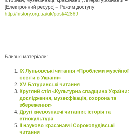
історики, музеєзнавці, краєзнавці, літературознавці –
[Електронний ресурс] – Режим доступу:
http://history.org.ua/uk/post/42869
Близькі матеріали:
IX Луньовські читання «Проблеми музейної
освіти в Україні»
XV Батуринські читання
Круглий стіл «Культурна спадщина України:
дослідження, музеєфікація, охорона та
збереження»
Другі києвознавчі читання: історія та
етнокультура
ІІ науково-краєзнавчі Сорокопудівські
читання