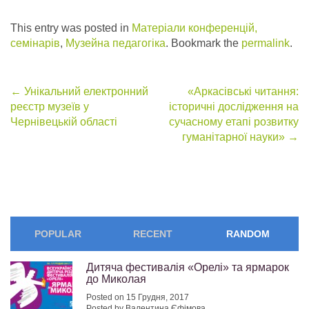
This entry was posted in
Матеріали конференцій,
семінарів
,
Музейна педагогіка
. Bookmark the
permalink
.
Post
←
Унікальний електронний
«Аркасівські читання:
реєстр музеїв у
історичні дослідження на
navigation
Чернівецькій області
сучасному етапі розвитку
гуманітарної науки»
→
POPULAR
RECENT
RANDOM
Дитяча фестивалія «Орелі» та ярмарок
до Миколая
Posted on 15 Грудня, 2017
Posted by Валентина Єфімова