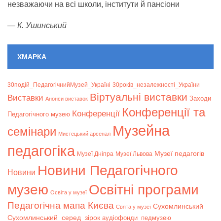
незважаючи на всі школи, інститути й пансіони
—
К. Ушинський
ХМАРКА
30подій_ПедагогічнийМузей_Україні
30років_незалежності_України
Віртуальні виставки
Bиставки
Заходи
Анонси виставок
Конференції та
Конференції
Педагогічного музею
Музейна
семінари
Мистецький арсенал
педагогіка
Музеї педагогів
Музеї Дніпра
Музеї Львова
Новини Педагогічного
Новини
музею
Освітні програми
Освіта у музеї
Педагогічна мапа Києва
Сухомлинський
Свята у музеї
Сухомлинський_серед_зірок
аудіофонди_педмузею