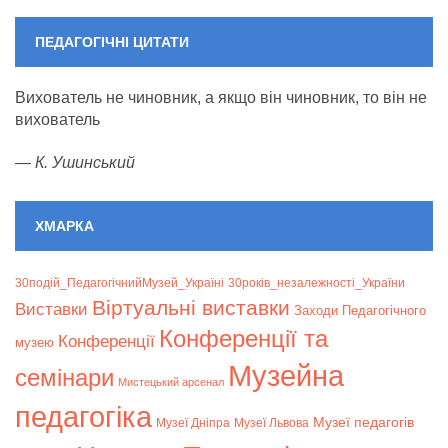
ПЕДАГОГІЧНІ ЦИТАТИ
Вихователь не чиновник, а якщо він чиновник, то він не
вихователь
—
К. Ушинський
ХМАРКА
30подій_ПедагогічнийМузей_Україні
30років_незалежності_України
Віртуальні виставки
Bиставки
Заходи Педагогічного
Конференції та
Конференції
музею
Музейна
семінари
Мистецький арсенал
педагогіка
Музеї педагогів
Музеї Дніпра
Музеї Львова