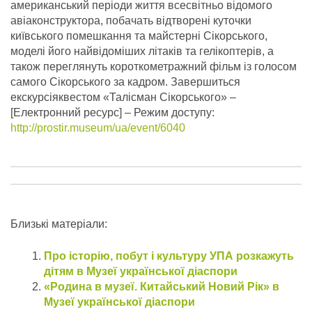
американський періоди життя всесвітньо відомого
авіаконструктора, побачать відтворені куточки
київського помешкання та майстерні Сікорського,
моделі його найвідоміших літаків та гелікоптерів, а
також переглянуть короткометражний фільм із голосом
самого Сікорського за кадром.
Завершиться
екскурсіяквестом «Талісман Сікорського» –
[Електронний ресурс] – Режим доступу:
http://prostir.museum/ua/event/6040
Близькі матеріали:
Про історію, побут і культуру УПА розкажуть
дітям в Музеї української діаспори
«Родина в музеї. Китайський Новий Рік» в
Музеї української діаспори