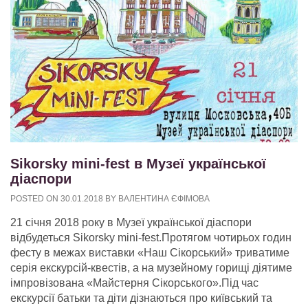
Sikorsky mini-fest в Музеї української
діаспори
POSTED ON
30.01.2018
BY
ВАЛЕНТИНА ЄФІМОВА
21 січня 2018 року в Музеї української діаспори
відбудеться Sikorsky mini-fest.Протягом чотирьох годин
фесту в межах виставки «Наш Сікорський» триватиме
серія екскурсій-квестів, а на музейному горищі діятиме
імпровізована «Майстерня Сікорського».Під час
екскурсії батьки та діти дізнаються про київський та