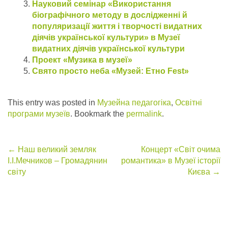
Науковий семінар «Використання
біографічного методу в дослідженні й
популяризації життя і творчості видатних
діячів української культури» в Музеї
видатних діячів української культури
Проект «Музика в музеї»
Свято просто неба «Музей: Етно Fest»
This entry was posted in
Музейна педагогіка
,
Освітні
програми музеїв
. Bookmark the
permalink
.
Post
←
Наш великий земляк
Концерт «Світ очима
І.І.Мечников – Громадянин
романтика» в Музеї історії
navigation
світу
Києва
→