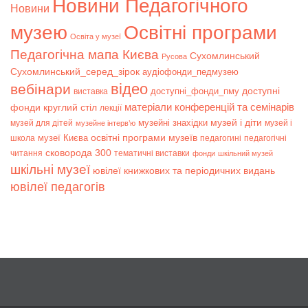
Новини Педагогічного
Новини
музею
Освітні програми
Освіта у музеї
Педагогічна мапа Києва
Сухомлинський
Русова
Сухомлинський_серед_зірок
аудіофонди_педмузею
відео
вебінари
доступні
доступні_фонди_пму
виставка
матеріали конференцій та семінарів
фонди
круглий стіл
лекції
музей і діти
музейні знахідки
музей для дітей
музей і
музейне інтерв’ю
музеї Києва
освітні програми музеїв
школа
педагогині
педагогічні
сковорода 300
читання
тематичні виставки
фонди
шкільний музей
шкільні музеї
ювілеї книжкових та періодичних видань
ювілеї педагогів