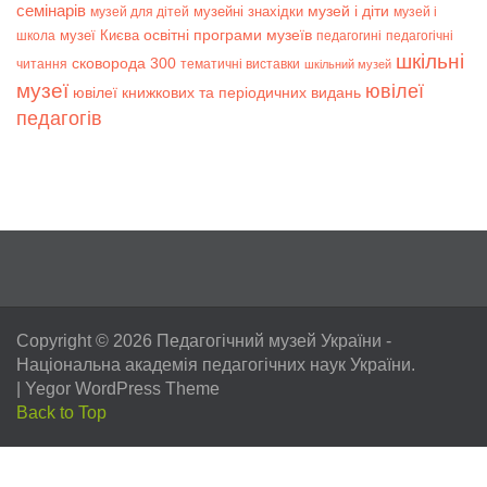
семінарів
музей і діти
музейні знахідки
музей для дітей
музей і
музеї Києва
освітні програми музеїв
школа
педагогині
педагогічні
шкільні
сковорода 300
читання
тематичні виставки
шкільний музей
музеї
ювілеї
ювілеї книжкових та періодичних видань
педагогів
Copyright © 2026
Педагогічний музей України
-
Національна академія педагогічних наук України.
|
Yegor WordPress Theme
Back to Top