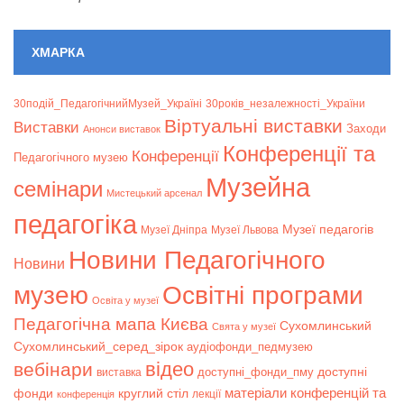
ХМАРКА
30подій_ПедагогічнийМузей_Україні
30років_незалежності_України
Віртуальні виставки
Bиставки
Заходи
Анонси виставок
Конференції та
Конференції
Педагогічного музею
Музейна
семінари
Мистецький арсенал
педагогіка
Музеї педагогів
Музеї Дніпра
Музеї Львова
Новини Педагогічного
Новини
музею
Освітні програми
Освіта у музеї
Педагогічна мапа Києва
Сухомлинський
Свята у музеї
Сухомлинський_серед_зірок
аудіофонди_педмузею
відео
вебінари
доступні
доступні_фонди_пму
виставка
матеріали конференцій та
фонди
круглий стіл
лекції
конференція