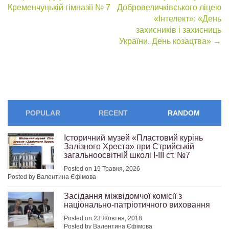
Post
Кременчуцькій гімназії № 7
Добровеличківського ліцею
navigation
«Інтелект»: «День
захисників і захисниць
України. День козацтва»
→
POPULAR
RECENT
RANDOM
Історичний музей «Пластовий курінь
Залізного Хреста» при Стрийській
загальноосвітній школі І-ІІІ ст. №7
Posted on 19 Травня, 2026
Posted by Валентина Єфімова
Засідання міжвідомчої комісії з
національно-патріотичного виховання
Posted on 23 Жовтня, 2018
Posted by Валентина Єфімова