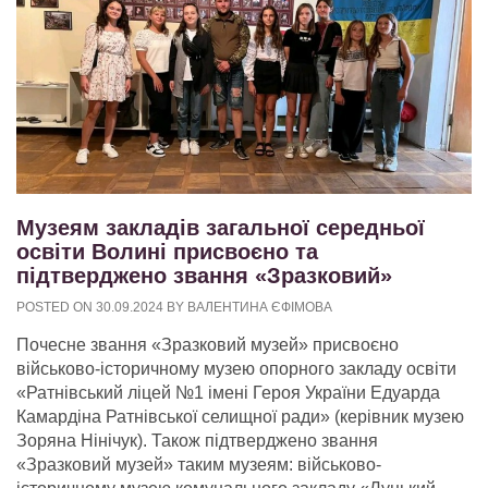
Музеям закладів загальної середньої
освіти Волині присвоєно та
підтверджено звання «Зразковий»
POSTED ON
30.09.2024
BY
ВАЛЕНТИНА ЄФІМОВА
Почесне звання «Зразковий музей» присвоєно
військово-історичному музею опорного закладу освіти
«Ратнівський ліцей №1 імені Героя України Едуарда
Камардіна Ратнівської селищної ради» (керівник музею
Зоряна Нінічук). Також підтверджено звання
«Зразковий музей» таким музеям: військово-