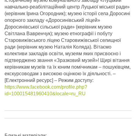
історичному музею комунального закладу «Луцький
навчально-реабілітаційний центр Луцької міської ради»
(керівник Ірина Огородник); музею історії села Доросині
опорного закладу «Доросинівський ліцей»
Доросинівської сільської ради» (керівник музею
Світлана Вавренчук); музею етнографії і побуту
Старовижівського ліцею Старовижівської селищної
ради (керівник музею Наталія Коляда). Вітаємо
колективи закладів освіти, музеям яких присвоєно і
підтверджено звання «Зразковий музей»! Щирі вітання
керівникам музеїв та їх юним помічникам – пошуківцям,
екскурсоводам з високою оцінкою їх діяльності.
–
[Електронний ресурс] – Режим доступу:
https://www.facebook.com/profile.php?
id=100015481960410&locale=ru_RU
Близькі матеріали: