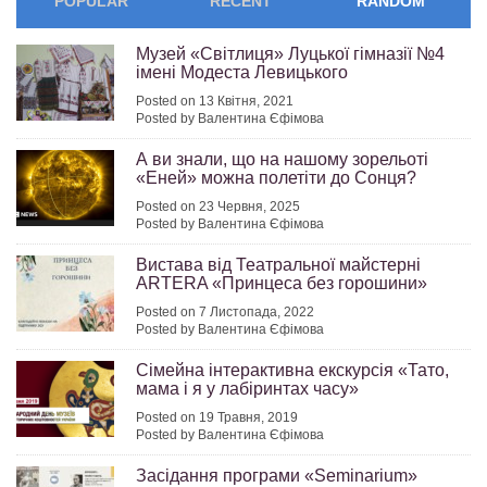
POPULAR
RECENT
RANDOM
Музей «Світлиця» Луцької гімназії №4
імені Модеста Левицького
Posted on 13 Квітня, 2021
Posted by Валентина Єфімова
А ви знали, що на нашому зорельоті
«Еней» можна полетіти до Сонця?
Posted on 23 Червня, 2025
Posted by Валентина Єфімова
Вистава від Театральної майстерні
ARTERA «Принцеса без горошини»
Posted on 7 Листопада, 2022
Posted by Валентина Єфімова
Сімейна інтерактивна екскурсія «Тато,
мама і я у лабіринтах часу»
Posted on 19 Травня, 2019
Posted by Валентина Єфімова
Засідання програми «Seminarium»