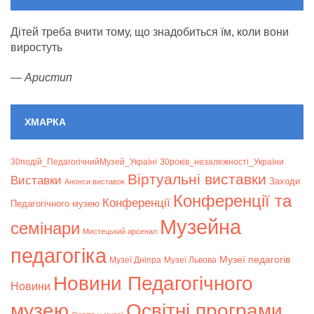
Дітей треба вчити тому, що знадобиться їм, коли вони
виростуть
—
Аристип
ХМАРКА
30подій_ПедагогічнийМузей_Україні
30років_незалежності_України
Віртуальні виставки
Bиставки
Заходи
Анонси виставок
Конференції та
Конференції
Педагогічного музею
Музейна
семінари
Мистецький арсенал
педагогіка
Музеї педагогів
Музеї Дніпра
Музеї Львова
Новини Педагогічного
Новини
музею
Освітні програми