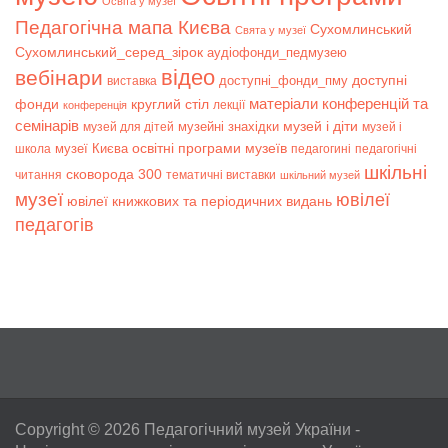
Освіта у музеї
Педагогічна мапа Києва
Сухомлинський
Свята у музеї
Сухомлинський_серед_зірок
аудіофонди_педмузею
відео
вебінари
доступні
доступні_фонди_пму
виставка
матеріали конференцій та
фонди
круглий стіл
лекції
конференція
семінарів
музей і діти
музейні знахідки
музей для дітей
музей і
музеї Києва
освітні програми музеїв
школа
педагогині
педагогічні
шкільні
сковорода 300
читання
тематичні виставки
шкільний музей
музеї
ювілеї
ювілеї книжкових та періодичних видань
педагогів
Copyright © 2026
Педагогічний музей України
-