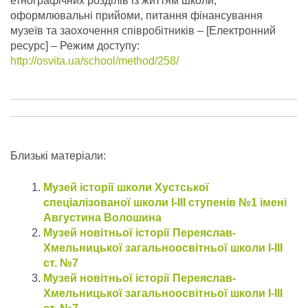
етнографічних розділів із життям школи,
оформлювальні прийоми, питання фінансування
музеїв та заохочення співробітників – [Електронний
ресурс] – Режим доступу:
http://osvita.ua/school/method/258/
Близькі матеріали:
Музей історії школи Хустської
спеціалізованої школи I-III ступенів №1 імені
Августина Волошина
Музей новітньої історії Переяслав-
Хмельницької загальноосвітньої школи І-ІІІ
ст. №7
Музей новітньої історії Переяслав-
Хмельницької загальноосвітньої школи І-ІІІ