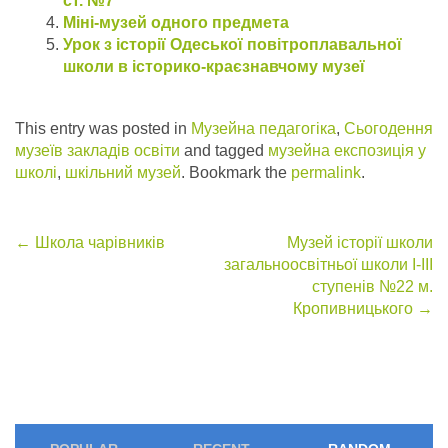
ст. №7
Міні-музей одного предмета
Урок з історії Одеської повітроплавальної
школи в історико-краєзнавчому музеї
This entry was posted in
Музейна педагогіка
,
Сьогодення
музеїв закладів освіти
and tagged
музейна експозиція у
школі
,
шкільний музей
. Bookmark the
permalink
.
Post
←
Школа чарівників
Музей історії школи
загальноосвітньої школи І-ІІІ
navigation
ступенів №22 м.
Кропивницького
→