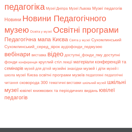
педагогіка
Музеї педагогів
Музеї Дніпра
Музеї Львова
Новини Педагогічного
Новини
музею
Освітні програми
Освіта у музеї
Педагогічна мапа Києва
Сухомлинський
Свята у музеї
Сухомлинський_серед_зірок
аудіофонди_педмузею
відео
вебінари
доступні
доступні_фонди_пму
виставка
матеріали конференцій та
фонди
круглий стіл
лекції
конференція
семінарів
музей і діти
музейні знахідки
музей для дітей
музей і
музеї Києва
освітні програми музеїв
школа
педагогині
педагогічні
шкільні
сковорода 300
читання
тематичні виставки
шкільний музей
музеї
ювілеї
ювілеї книжкових та періодичних видань
педагогів