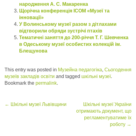
народження А. С. Макаренка
Щорічна конференція ІСОМ «Музеї та
інновації»
У Волинському музеї разом з дітлахами
відтворили обряди зустрічі птахів
Тематичні заняття до 200-річчя Т. Г. Шевченка
в Одеському музеї особистих колекцій ім.
Блещунова
This entry was posted in
Музейна педагогіка
,
Сьогодення
музеїв закладів освіти
and tagged
шкільні музеї
.
Bookmark the
permalink
.
Post
←
Шкільні музеї Львівщини
Шкільні музеї України
отримають документ, що
navigation
регламентуватиме їх
роботу
→