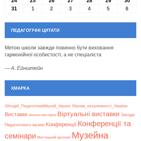
24
24.08.2026
25
25.08.2026
26
26.08.2026
27
27.08.2026
28
28.08.2026
29
29.08.2026
30
30.0
31
31.08.2026
1
01.09.2026
2
02.09.2026
3
03.09.2026
4
04.09.2026
5
05.09.2026
6
06.09
ПЕДАГОГІЧНІ ЦИТАТИ
Метою школи завжди повинно бути виховання
гармонійної особистості, а не спеціаліста
—
А. Ейнштейн
ХМАРКА
30подій_ПедагогічнийМузей_Україні
30років_незалежності_України
Віртуальні виставки
Bиставки
Заходи
Анонси виставок
Конференції та
Конференції
Педагогічного музею
Музейна
семінари
Мистецький арсенал