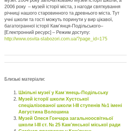
музеї: 2004 року започатковано Музей історії школи, а
2006 року – музей історії міста, з нагоди святкування
річниці нашого старовинного та древнього міста. Тут
учні школи та гості можуть поринути у вир цікавої,
багатогранної історії Кам’янця-Подільського–
[Електронний ресурс] – Режим доступу:
http://www.osvita-slabozori.com.ua/?page_id=175
Близькі матеріали:
Шкільні музеї у Кам᾿янець-Подільську
Музей історії школи Хустської
спеціалізованої школи I-III ступенів №1 імені
Августина Волошина
Музей Олеся Гончара загальноосвітньої
школи І-ІІІ ст. № 25 Кам’янської міської ради