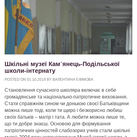
Шкільні музеї Кам᾿янець-Подільської
школи-інтернату
POSTED ON
01.10.2019
BY
ВАЛЕНТИНА ЄФІМОВА
Становлення сучасного школяра включає в себе
громадянське та національно-патріотичне виховання.
Стати справжнім сином чи донькою своєї Батьківщини
можна лише тоді, коли ти щиро і безкорисно любиш
своїх батьків – матір і тата. А любити можна лише те,
що ти добре знаєш. Основою для формування
патріотичних цінностей слабозорих учнів стали шкільні