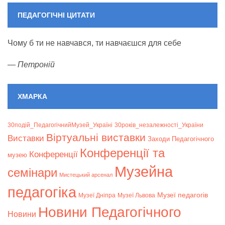
ПЕДАГОГІЧНІ ЦИТАТИ
Чому б ти не навчався, ти навчаєшся для себе
—
Петроній
ХМАРКА
30подій_ПедагогічнийМузей_Україні
30років_незалежності_України
Віртуальні виставки
Bиставки
Заходи Педагогічного
Конференції та
Конференції
музею
Музейна
семінари
Мистецький арсенал
педагогіка
Музеї педагогів
Музеї Дніпра
Музеї Львова
Новини Педагогічного
Новини