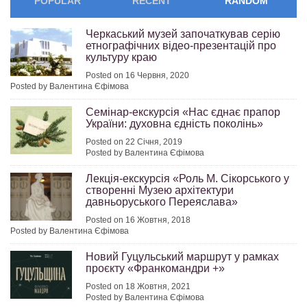
POPULAR
RECENT
RANDOM
Черкаський музей започаткував серію
етнографічних відео-презентацій про
культуру краю
Posted on 16 Червня, 2020
Posted by Валентина Єфімова
Семінар-екскурсія «Нас єднає прапор
України: духовна єдність поколінь»
Posted on 22 Січня, 2019
Posted by Валентина Єфімова
Лекція-екскурсія «Роль М. Сікорського у
створенні Музею архітектури
давньоруського Переяслава»
Posted on 16 Жовтня, 2018
Posted by Валентина Єфімова
Новий Гуцульський маршрут у рамках
проєкту «Франкомандри +»
Posted on 18 Жовтня, 2021
Posted by Валентина Єфімова