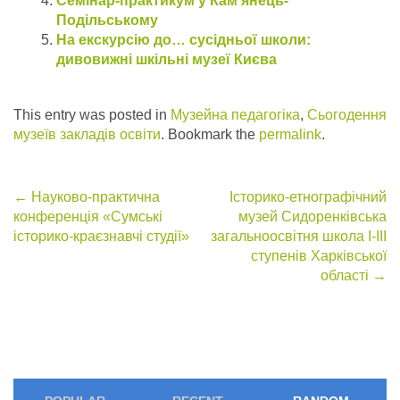
Семінар-практикум у Кам’янець-
Подільському
На екскурсію до… сусідньої школи:
дивовижні шкільні музеї Києва
This entry was posted in
Музейна педагогіка
,
Сьогодення
музеїв закладів освіти
. Bookmark the
permalink
.
Post
←
Науково-практична
Історико-етнографічний
конференція «Сумські
музей Сидоренківська
navigation
історико-краєзнавчі студії»
загальноосвітня школа І-ІІІ
ступенів Харківської
області
→