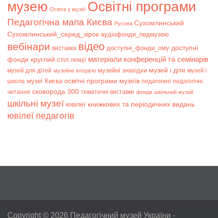
музею
Освітні програми
Освіта у музеї
Педагогічна мапа Києва
Сухомлинський
Русова
Сухомлинський_серед_зірок
аудіофонди_педмузею
відео
вебінари
доступні
доступні_фонди_пму
виставка
матеріали конференцій та семінарів
фонди
круглий стіл
лекції
музей і діти
музейні знахідки
музей для дітей
музей і
музейне інтерв’ю
музеї Києва
освітні програми музеїв
школа
педагогині
педагогічні
сковорода 300
читання
тематичні виставки
фонди
шкільний музей
шкільні музеї
ювілеї книжкових та періодичних видань
ювілеї педагогів
Copyright © 2026
Педагогічний музей України
-