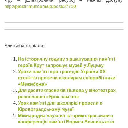
Яру – [Електронний ресурс] – Режим доступу:
http://prostir.museum/ua/post/37750
Близькі матеріали:
На історичну годину з вшанування пам’яті
героїв Крут запрошує музей у Луцьку
Уроки пам’яті про трагедію України ХХ
століття провели школярам співробітники
«Межибожа»
Для десятикласників Львова у кінотеатрах
розпочався «Урок пам’яті»
Урок пам`яті для школярів провели к
Кіровоградському музеї
Міжнародна наукова історико-краєзнавча
конференція пам`яті Бориса Возницького