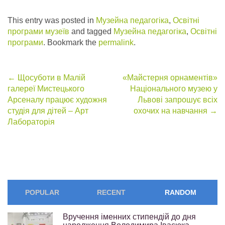
This entry was posted in
Музейна педагогіка
,
Освітні
програми музеїв
and tagged
Музейна педагогіка
,
Освітні
програми
. Bookmark the
permalink
.
Post
←
Щосуботи в Малій
«Майстерня орнаментів»
галереї Мистецького
Національного музею у
navigation
Арсеналу працює художня
Львові запрошує всіх
студія для дітей – Арт
охочих на навчання
→
Лабораторія
POPULAR
RECENT
RANDOM
Вручення іменних стипендій до дня