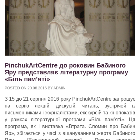
PinchukArtCentre до роковин Бабиного
Яру представляє літературну програму
«Біль пам’яті»
POSTED ON
20.08.2016
BY
ADMIN
З 15 до 21 серпня 2016 року PinchukArtCentre запрошує
на серію лекцій, дискусій, читань, зустрічей із
письменниками і журналістами, екскурсій та кінопоказів
y рамках літературної програми «Біль пам’яті». Ця
програма, як і виставка «Втрата. Спомин про Бабин
Яр», збігається у часі з вшануванням жертв Бабиного