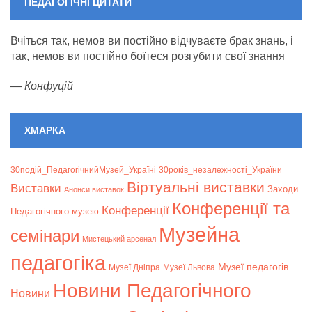
ПЕДАГОГІЧНІ ЦИТАТИ
Вчіться так, немов ви постійно відчуваєте брак знань, і
так, немов ви постійно боїтеся розгубити свої знання
—
Конфуцій
ХМАРКА
30подій_ПедагогічнийМузей_Україні
30років_незалежності_України
Віртуальні виставки
Bиставки
Заходи
Анонси виставок
Конференції та
Конференції
Педагогічного музею
Музейна
семінари
Мистецький арсенал
педагогіка
Музеї педагогів
Музеї Дніпра
Музеї Львова
Новини Педагогічного
Новини