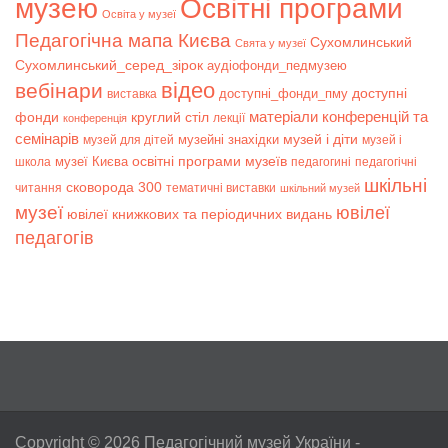
музею
Освітні програми
Освіта у музеї
Педагогічна мапа Києва
Сухомлинський
Свята у музеї
Сухомлинський_серед_зірок
аудіофонди_педмузею
відео
вебінари
доступні
доступні_фонди_пму
виставка
матеріали конференцій та
фонди
круглий стіл
лекції
конференція
семінарів
музей і діти
музейні знахідки
музей для дітей
музей і
музеї Києва
освітні програми музеїв
школа
педагогині
педагогічні
шкільні
сковорода 300
читання
тематичні виставки
шкільний музей
музеї
ювілеї
ювілеї книжкових та періодичних видань
педагогів
Copyright © 2026
Педагогічний музей України
-