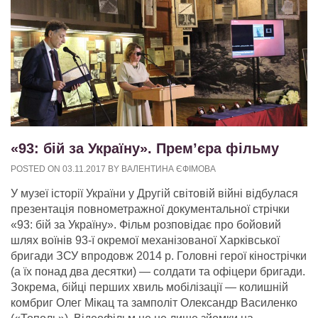
«93: бій за Україну». Прем’єра фільму
POSTED ON
03.11.2017
BY
ВАЛЕНТИНА ЄФІМОВА
У музеї історії України у Другій світовій війні відбулася
презентація повнометражної документальної стрічки
«93: бій за Україну». Фільм розповідає про бойовий
шлях воїнів 93-ї окремої механізованої Харківської
бригади ЗСУ впродовж 2014 р.
Головні герої кінострічки
(а їх понад два десятки) — солдати та офіцери бригади.
Зокрема, бійці перших хвиль мобілізації — колишній
комбриг Олег Мікац та замполіт Олександр Василенко