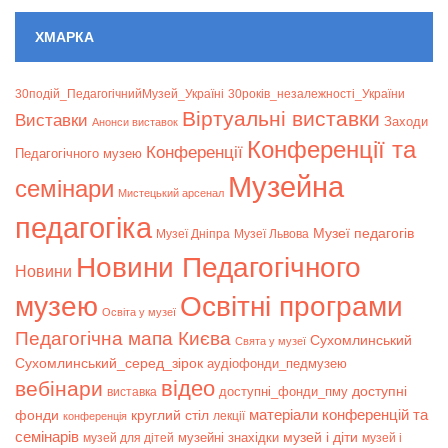
ХМАРКА
30подій_ПедагогічнийМузей_Україні
30років_незалежності_України
Віртуальні виставки
Bиставки
Заходи
Анонси виставок
Конференції та
Конференції
Педагогічного музею
Музейна
семінари
Мистецький арсенал
педагогіка
Музеї педагогів
Музеї Дніпра
Музеї Львова
Новини Педагогічного
Новини
музею
Освітні програми
Освіта у музеї
Педагогічна мапа Києва
Сухомлинський
Свята у музеї
Сухомлинський_серед_зірок
аудіофонди_педмузею
відео
вебінари
доступні
доступні_фонди_пму
виставка
матеріали конференцій та
фонди
круглий стіл
лекції
конференція
семінарів
музей і діти
музейні знахідки
музей для дітей
музей і