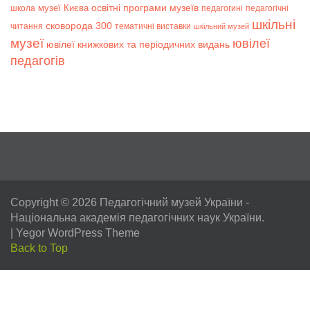
музеї Києва
освітні програми музеїв
школа
педагогині
педагогічні
шкільні
сковорода 300
читання
тематичні виставки
шкільний музей
музеї
ювілеї
ювілеї книжкових та періодичних видань
педагогів
Copyright © 2026
Педагогічний музей України
-
Національна академія педагогічних наук України.
|
Yegor WordPress Theme
Back to Top