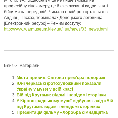
(«Тополь»). Відеофільм це не лише зйомки на
професійну кінокамеру, це й ексклюзивні кадри, зняті
бійцями на передовій. Чимало подій розгортається в
Авдіївці, Пісках, терміналах Донецького летовища –
[Електронний ресурс] – Режим доступу:
http://www.warmuseum.kiev.ua/_ua/news/03_news.html
Близькі матеріали:
Місто-привид. Світова прем’єра подорожі
Юні черкаські фотохудожники показали
Україну у музеї у всій красі
Бій під Крутами: відомі і невідомі сторінки
У Кіровоградському музеї відбувся захід «Бій
під Крутами: відомі і невідомі сторінки»
Презентація фільму «Хоробра сімнадцятка