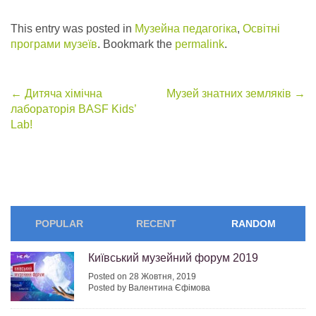
This entry was posted in
Музейна педагогіка
,
Освітні
програми музеїв
. Bookmark the
permalink
.
Post
←
Дитяча хімічна
Музей знатних земляків
→
лабораторія BASF Kids’
navigation
Lab!
POPULAR
RECENT
RANDOM
Київський музейний форум 2019
Posted on 28 Жовтня, 2019
Posted by Валентина Єфімова