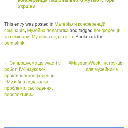
конференція Національного музею історії
України
This entry was posted in
Матеріали конференцій,
семінарів
,
Музейна педагогіка
and tagged
Конференції
та семінари
,
Музейна педагогіка
. Bookmark the
permalink
.
Post
←
Запрошуємо до участі у
#‎MuseumWeek‬: інструкція
роботі IV-ї науково-
для музейників
→
navigation
практичної конференції
«Музейна педагогіка –
проблеми, сьогодення,
перспективи»