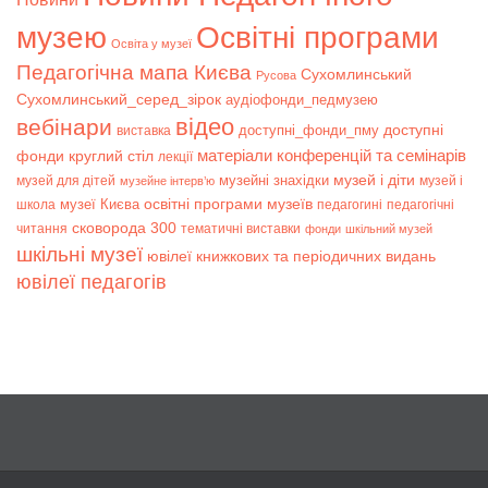
музею
Освітні програми
Освіта у музеї
Педагогічна мапа Києва
Сухомлинський
Русова
Сухомлинський_серед_зірок
аудіофонди_педмузею
відео
вебінари
доступні
доступні_фонди_пму
виставка
матеріали конференцій та семінарів
фонди
круглий стіл
лекції
музей і діти
музейні знахідки
музей для дітей
музей і
музейне інтерв’ю
музеї Києва
освітні програми музеїв
школа
педагогині
педагогічні
сковорода 300
читання
тематичні виставки
фонди
шкільний музей
шкільні музеї
ювілеї книжкових та періодичних видань
ювілеї педагогів