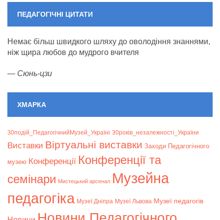
ПЕДАГОГІЧНІ ЦИТАТИ
Немає більш швидкого шляху до оволодіння знаннями,
ніж щира любов до мудрого вчителя
—
Сюнь-цзи
ХМАРКА
30подій_ПедагогічнийМузей_Україні
30років_незалежності_України
Віртуальні виставки
Bиставки
Заходи Педагогічного
Конференції та
Конференції
музею
Музейна
семінари
Мистецький арсенал
педагогіка
Музеї педагогів
Музеї Дніпра
Музеї Львова
Новини Педагогічного
Новини