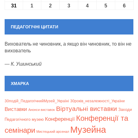
31
31.08.2026
1
01.09.2026
2
02.09.2026
3
03.09.2026
4
04.09.2026
5
05.09.2026
6
06.09
ПЕДАГОГІЧНІ ЦИТАТИ
Вихователь не чиновник, а якщо він чиновник, то він не
вихователь
—
К. Ушинський
ХМАРКА
30подій_ПедагогічнийМузей_Україні
30років_незалежності_України
Віртуальні виставки
Bиставки
Заходи
Анонси виставок
Конференції та
Конференції
Педагогічного музею
Музейна
семінари
Мистецький арсенал