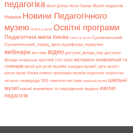
педагогіка
Музеї педагогів
Музеї Дніпра
Музеї Львова
Новини Педагогічного
Новини
музею
Освітні програми
Освіта у музеї
Педагогічна мапа Києва
Сухомлинський
Свята у музеї
Сухомлинський_серед_зірок
аудіофонди_педмузею
відео
вебінари
доступні
доступні_фонди_пму
виставка
матеріали конференцій та
фонди
круглий стіл
лекції
конференція
семінарів
музей і діти
музейні знахідки
музей для дітей
музей і
музеї Києва
освітні програми музеїв
школа
педагогині
педагогічні
шкільні
сковорода 300
читання
тематичні виставки
шкільний музей
музеї
ювілеї
ювілеї книжкових та періодичних видань
педагогів