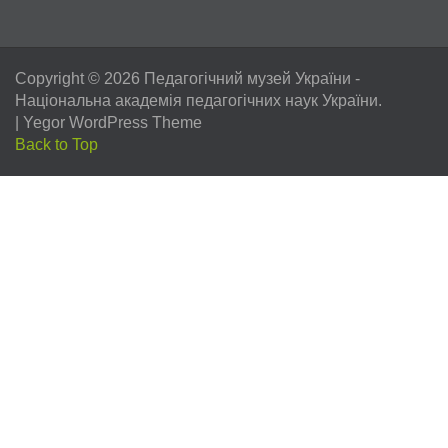
Copyright © 2026
Педагогічний музей України
-
Національна академія педагогічних наук України.
|
Yegor WordPress Theme
Back to Top