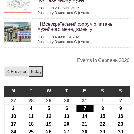
політехнічному музеї
Posted on 20 Січня, 2025
Posted by Валентина Єфімова
ІІІ Всеукраїнський форум з питань
музейного менеджменту
Posted on 4 Жовтня, 2021
Posted by Валентина Єфімова
Events in Серпень 2026
Previous
Today
M
ПОНЕДІЛОК
T
ВІВТОРОК
W
СЕРЕДА
T
ЧЕТВЕР
F
П’ЯТНИЦЯ
S
СУБОТА
S
НЕДІ
27
27.07.2026
28
28.07.2026
29
29.07.2026
30
30.07.2026
31
31.07.2026
1
01.08.2026
2
02.08
3
03.08.2026
4
04.08.2026
5
05.08.2026
6
06.08.2026
7
07.08.2026
8
08.08.2026
9
09.08
10
10.08.2026
11
11.08.2026
12
12.08.2026
13
13.08.2026
14
14.08.2026
15
15.08.2026
16
16.0
17
17.08.2026
18
18.08.2026
19
19.08.2026
20
20.08.2026
21
21.08.2026
22
22.08.2026
23
23.0
24
24.08.2026
25
25.08.2026
26
26.08.2026
27
27.08.2026
28
28.08.2026
29
29.08.2026
30
30.0