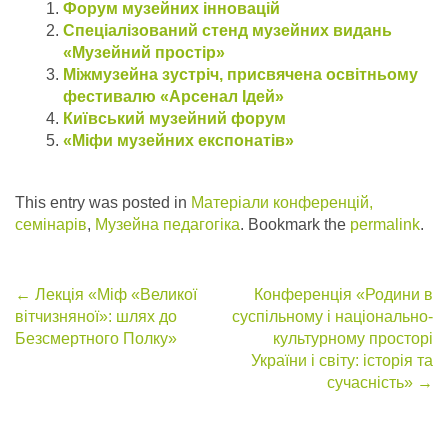
Форум музейних інновацій
Спеціалізований стенд музейних видань
«Музейний простір»
Міжмузейна зустріч, присвячена освітньому
фестивалю «Арсенал Ідей»
Київський музейний форум
«Міфи музейних експонатів»
This entry was posted in
Матеріали конференцій,
семінарів
,
Музейна педагогіка
. Bookmark the
permalink
.
Post
←
Лекція «Міф «Великої
Конференція «Родини в
вітчизняної»: шлях до
суспільному і національно-
navigation
Безсмертного Полку»
культурному просторі
України і світу: історія та
сучасність»
→