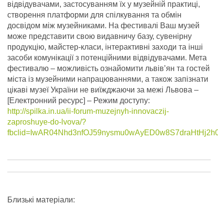
відвідувачами, застосуванням їх у музейній практиці,
створення платформи для спілкування та обмін
досвідом між музейниками. На фестивалі Ваш музей
може представити свою видавничу базу, сувенірну
продукцію, майстер-класи, інтерактивні заходи та інші
засоби комунікації з потенційними відвідувачами. Мета
фестивалю – можливість ознайомити львів’ян та гостей
міста із музейними напрацюваннями, а також запізнати
цікаві музеї України не виїжджаючи за межі Львова –
[Електронний ресурс] – Режим доступу:
http://spilka.in.ua/ii-forum-muzejnyh-innovaczij-
zaproshuye-do-lvova/?
fbclid=IwAR04Nhd3nfOJ59nysmu0wAyED0w8S7draHtHj2h
Близькі матеріали: