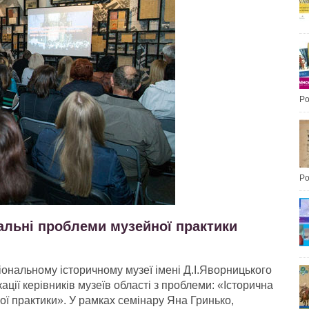
Po
Po
гальні проблеми музейної практики
іональному історичному музеї імені Д.І.Яворницького
ції керівників музеїв області з проблеми: «Історична
ої практики». У рамках семінару Яна Гринько,