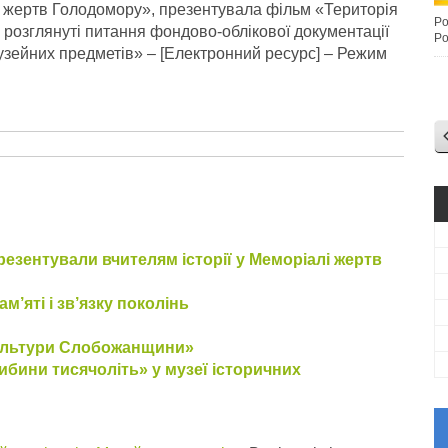
 жертв Голодомору», презентувала фільм «Територія
Po
 розглянуті питання фондово-облікової документації
Po
у музейних предметів» – [Електронний ресурс] – Режим
зентували вчителям історії у Меморіалі жертв
м’яті і зв’язку поколінь
 культури Слобожанщини»
либини тисячоліть» у музеї історичних