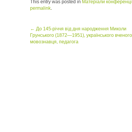
This entry was posted in
Матеріали конференцій
permalink
.
Post
←
До 145-річчя від дня народження Миколи
Грунського (1872—1951), українського вченого
navigation
мовознавця, педагога