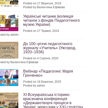
Posted on 27 Вересня, 2018
Posted by Валентина Єфімова
Українські читанки (колекція
читанок з фондів Педагогічного
музею України)
Posted on 27 Травня, 2024
sted by admin
До 100–річчя педагогічного
журналу «Учитель» (Ужгород,
1920–1936)
Posted on 4 Серпня, 2020
sted by Валентина Єфімова
Вебінар «Педагогині: Марія
Грінченко»
Posted on 18 Березня, 2025
Posted by admin
ХІ Всеукраїнська історико-
краєзнавча конференція
«Державотворчі процеси в
Україні: через віки у ХХІ століття»