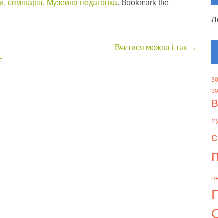
, семінарів
,
Музейна педагогіка
. Bookmark the
Л
Вчитися можна і так
→
-
30
30
В
м
с
п
пе
О