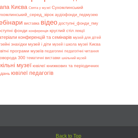
апа Києва
Сухомлинський
Свята у музеї
ухомлинський_серед_зірок
аудіофонди_педмузею
відео
ебінари
доступні_фонди_пму
виставка
оступні фонди
круглий стіл
лекції
конференція
атеріали конференцій та семінарів
музей для дітей
музей і діти
зейні знахідки
музеї Києва
музей і школа
вітні програми музеїв
педагогині
педагогічні читання
коворода 300
тематичні виставки
шкільний музей
кільні музеї
ювілеї книжкових та періодичних
ювілеї педагогів
идань
Back to Top