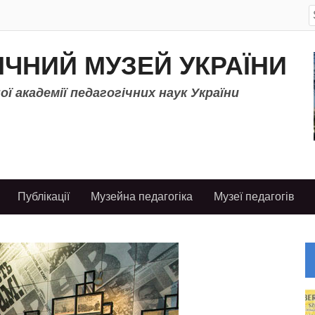
S
f
ІЧНИЙ МУЗЕЙ УКРАЇНИ
ї академії педагогічних наук України
Публікації
Музейна педагогіка
Музеї педагогів