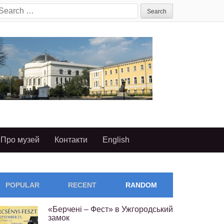
earch
or:
Про музей
Контакти
English
POPULAR
RECENT
RANDOM
«Берчені – Фест» в Ужгородський
замок