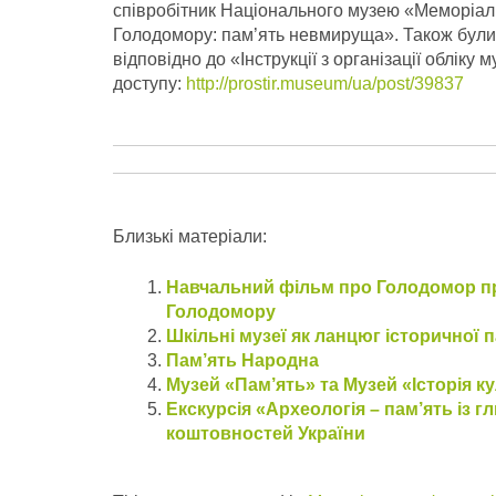
співробітник Національного музею «Меморіал
Голодомору: пам’ять невмируща».
Також були
відповідно до «Інструкції з організації облік
доступу:
http://prostir.museum/ua/post/39837
Близькі матеріали:
Навчальний фільм про Голодомор пре
Голодомору
Шкільні музеї як ланцюг історичної па
Пам’ять Народна
Музей «Пам’ять» та Музей «Історія
Екскурсія «Археологія – пам’ять із г
коштовностей України