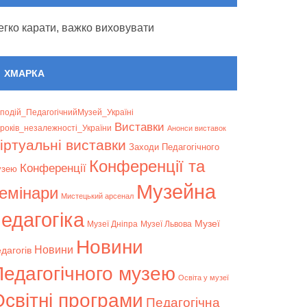
егко карати, важко виховувати
ХМАРКА
подій_ПедагогічнийМузей_Україні
Bиставки
років_незалежності_України
Анонси виставок
іртуальні виставки
Заходи Педагогічного
Конференції та
Конференції
узею
Музейна
емінари
Мистецький арсенал
едагогіка
Музеї
Музеї Дніпра
Музеї Львова
Новини
Новини
дагогів
Педагогічного музею
Освіта у музеї
світні програми
Педагогічна