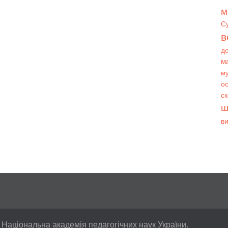
м
С
в
д
м
му
ос
с
ш
в
 Національна академія педагогічних наук України.