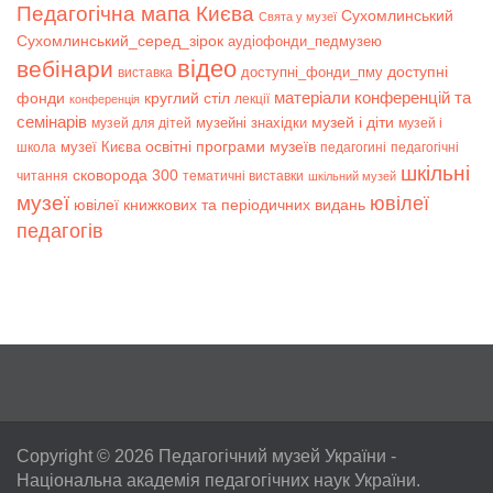
Педагогічна мапа Києва
Сухомлинський
Свята у музеї
Сухомлинський_серед_зірок
аудіофонди_педмузею
відео
вебінари
доступні
доступні_фонди_пму
виставка
матеріали конференцій та
фонди
круглий стіл
лекції
конференція
семінарів
музей і діти
музейні знахідки
музей для дітей
музей і
музеї Києва
освітні програми музеїв
школа
педагогині
педагогічні
шкільні
сковорода 300
читання
тематичні виставки
шкільний музей
музеї
ювілеї
ювілеї книжкових та періодичних видань
педагогів
Copyright © 2026
Педагогічний музей України
-
Національна академія педагогічних наук України.