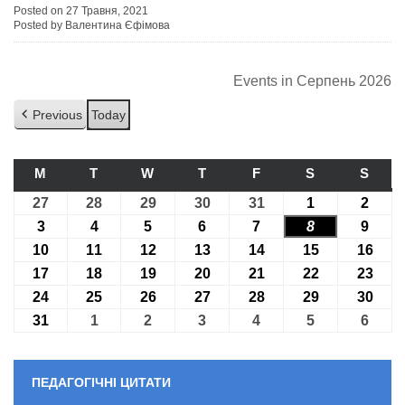
Posted on 27 Травня, 2021
Posted by Валентина Єфімова
Events in Серпень 2026
Previous
Today
M
ПОНЕДІЛОК
T
ВІВТОРОК
W
СЕРЕДА
T
ЧЕТВЕР
F
П’ЯТНИЦЯ
S
СУБОТА
S
НЕДІ
27
27.07.2026
28
28.07.2026
29
29.07.2026
30
30.07.2026
31
31.07.2026
1
01.08.2026
2
02.08
3
03.08.2026
4
04.08.2026
5
05.08.2026
6
06.08.2026
7
07.08.2026
8
08.08.2026
9
09.08
10
10.08.2026
11
11.08.2026
12
12.08.2026
13
13.08.2026
14
14.08.2026
15
15.08.2026
16
16.0
17
17.08.2026
18
18.08.2026
19
19.08.2026
20
20.08.2026
21
21.08.2026
22
22.08.2026
23
23.0
24
24.08.2026
25
25.08.2026
26
26.08.2026
27
27.08.2026
28
28.08.2026
29
29.08.2026
30
30.0
31
31.08.2026
1
01.09.2026
2
02.09.2026
3
03.09.2026
4
04.09.2026
5
05.09.2026
6
06.09
ПЕДАГОГІЧНІ ЦИТАТИ