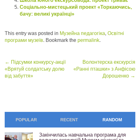
Школа юного екскурсовода: проект триває
Соціально-мистецький проект «Торкаючись,
бачу: великі українці»
This entry was posted in
Музейна педагогіка
,
Освітні
програми музеїв
. Bookmark the
permalink
.
Post
←
Підсумки конкурсу-акції
Волонтерска екскурсія
«Врятуй солдатську долю
«Ранні пташки» з Анфісою
navigation
від забуття»
Дорошенко
→
POPULAR
RECENT
RANDOM
Закінчилась навчальна програма для