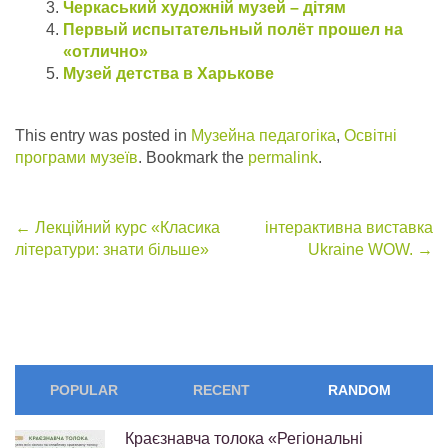
Черкаський художній музей – дiтям
Первый испытательный полёт прошел на
«отлично»
Музей детства в Харькове
This entry was posted in
Музейна педагогіка
,
Освітні
програми музеїв
. Bookmark the
permalink
.
Post
←
Лекційний курс «Класика
інтерактивна виставка
літератури: знати більше»
Ukraine WOW.
→
navigation
POPULAR
RECENT
RANDOM
Краєзнавча толока «Регіональні