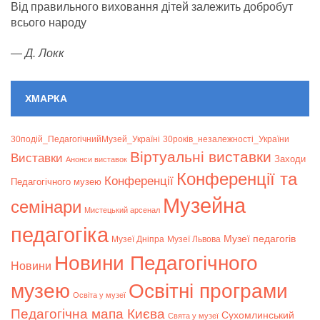
Від правильного виховання дітей залежить добробут
всього народу
—
Д. Локк
ХМАРКА
30подій_ПедагогічнийМузей_Україні
30років_незалежності_України
Віртуальні виставки
Bиставки
Заходи
Анонси виставок
Конференції та
Конференції
Педагогічного музею
Музейна
семінари
Мистецький арсенал
педагогіка
Музеї педагогів
Музеї Дніпра
Музеї Львова
Новини Педагогічного
Новини
музею
Освітні програми
Освіта у музеї
Педагогічна мапа Києва
Сухомлинський
Свята у музеї