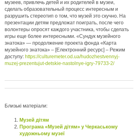
музеев, привлечь детей и их родителей в музеи,
сделать образовательный процесс интересным и
разрушить стереотип о том, что музей это скучно. На
презентации детям предложат поиграть, после чего
волонтеры опросят каждого участника, чтобы сделать
игры еще более интересными. «Сундук музейного
знатока» — продолжение проекта фонда «Карта
музейного знатока» – [Електронний ресурс] – Режим
доступу:
https://culturemeter.od.ua/hudozhestvennyj-
muzej-prezentujut-detskie-nastolnye-igry-79733-2/
Близькі матеріали:
Музей дiтям
Програма «Музей дітям» у Черкаському
художньому музеї