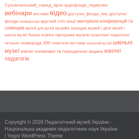
Сухомлинський_серед_зірок
аудіофонди_педмузею
відео
вебінари
доступні
доступні_фонди_пму
виставка
матеріали конференцій та
фонди
круглий стіл
лекції
конференція
семінарів
музей і діти
музейні знахідки
музей для дітей
музей і
музеї Києва
освітні програми музеїв
школа
педагогині
педагогічні
шкільні
сковорода 300
читання
тематичні виставки
шкільний музей
музеї
ювілеї
ювілеї книжкових та періодичних видань
педагогів
Copyright © 2026
Педагогічний музей України
-
Національна академія педагогічних наук України.
|
Yegor WordPress Theme