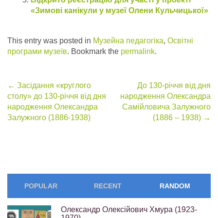
«Зимові канікули у музеї Олени Кульчицької»
This entry was posted in
Музейна педагогіка
,
Освітні
програми музеїв
. Bookmark the
permalink
.
Post
←
Засідання «круглого
До 130-річчя від дня
столу» до 130-річчя від дня
народження Олександра
navigation
народження Олександра
Самійловича Залужного
Залужного (1886-1938)
(1886 – 1938)
→
POPULAR
RECENT
RANDOM
Олександр Олексійович Хмура (1923-
1970)