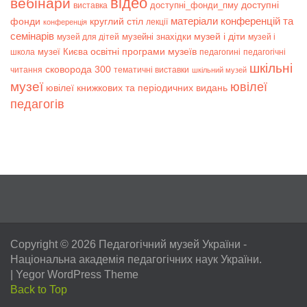
відео
вебінари
доступні
доступні_фонди_пму
виставка
матеріали конференцій та
фонди
круглий стіл
лекції
конференція
семінарів
музей і діти
музейні знахідки
музей для дітей
музей і
музеї Києва
освітні програми музеїв
школа
педагогині
педагогічні
шкільні
сковорода 300
читання
тематичні виставки
шкільний музей
музеї
ювілеї
ювілеї книжкових та періодичних видань
педагогів
Copyright © 2026
Педагогічний музей України
-
Національна академія педагогічних наук України.
|
Yegor WordPress Theme
Back to Top