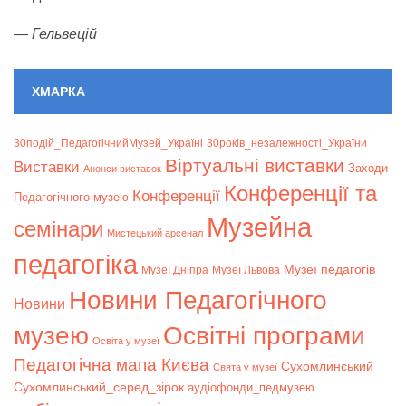
—
Гельвецій
ХМАРКА
30подій_ПедагогічнийМузей_Україні
30років_незалежності_України
Віртуальні виставки
Bиставки
Заходи
Анонси виставок
Конференції та
Конференції
Педагогічного музею
Музейна
семінари
Мистецький арсенал
педагогіка
Музеї педагогів
Музеї Дніпра
Музеї Львова
Новини Педагогічного
Новини
музею
Освітні програми
Освіта у музеї
Педагогічна мапа Києва
Сухомлинський
Свята у музеї
Сухомлинський_серед_зірок
аудіофонди_педмузею