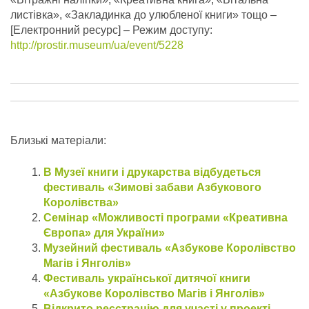
листівка», «Закладинка до улюбленої книги» тощо –
[Електронний ресурс] – Режим доступу:
http://prostir.museum/ua/event/5228
Близькі матеріали:
В Музеї книги і друкарства відбудеться
фестиваль «Зимові забави Азбукового
Королівства»
Семінар «Можливості програми «Креативна
Європа» для України»
Музейний фестиваль «Азбукове Королівство
Магів і Янголів»
Фестиваль української дитячої книги
«Азбукове Королівство Магів і Янголів»
Відкрито реєстрацію для участі у проекті