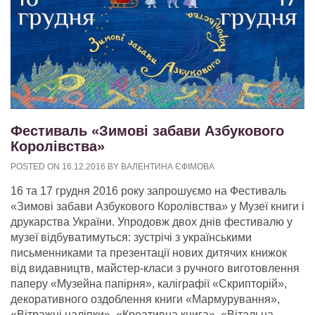
Фестиваль «Зимові забави Азбукового
Королівства»
POSTED ON
16.12.2016
BY
ВАЛЕНТИНА ЄФІМОВА
16 та 17 грудня 2016 року запрошуємо на Фестиваль
«Зимові забави Азбукового Королівства» у Музеї книги і
друкарства України. Упродовж двох днів фестивалю у
музеї відбуватимуться: зустрічі з українськими
письменниками та презентації нових дитячих книжок
від видавництв, майстер-класи з ручного виготовлення
паперу
«Музейна папірня», каліграфії «Скрипторій»,
декоративного оздоблення книги «Мармурування»,
«Вітражні наліпки», «Креативна книга», «Вітальна