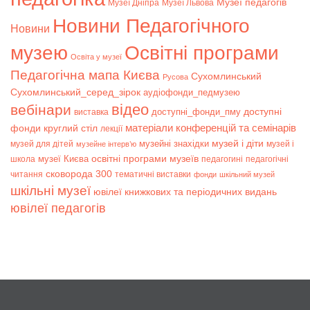
Музеї педагогів
Музеї Дніпра
Музеї Львова
Новини Педагогічного
Новини
музею
Освітні програми
Освіта у музеї
Педагогічна мапа Києва
Сухомлинський
Русова
Сухомлинський_серед_зірок
аудіофонди_педмузею
відео
вебінари
доступні
доступні_фонди_пму
виставка
матеріали конференцій та семінарів
фонди
круглий стіл
лекції
музей і діти
музейні знахідки
музей для дітей
музей і
музейне інтерв’ю
музеї Києва
освітні програми музеїв
школа
педагогині
педагогічні
сковорода 300
читання
тематичні виставки
фонди
шкільний музей
шкільні музеї
ювілеї книжкових та періодичних видань
ювілеї педагогів