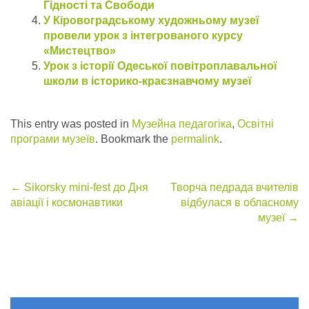
Гідності та Свободи
У Кіровоградському художньому музеї
провели урок з інтегрованого курсу
«Мистецтво»
Урок з історії Одеської повітроплавальної
школи в історико-краєзнавчому музеї
This entry was posted in
Музейна педагогіка
,
Освітні
програми музеїв
. Bookmark the
permalink
.
Post
←
Sikorsky mini-fest до Дня
Творча педрада вчителів
авіації і космонавтики
відбулася в обласному
navigation
музеї
→