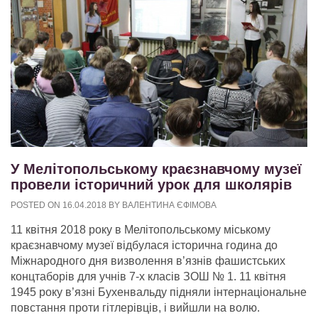
У Мелітопольському краєзнавчому музеї
провели історичний урок для школярів
POSTED ON
16.04.2018
BY
ВАЛЕНТИНА ЄФІМОВА
11 квітня 2018 року в Мелітопольському міському
краєзнавчому музеї відбулася історична година до
Міжнародного дня визволення в’язнів фашистських
концтаборів для учнів 7-х класів ЗОШ № 1. 11 квітня
1945 року в’язні Бухенвальду підняли інтернаціональне
повстання проти гітлерівців, і вийшли на волю.