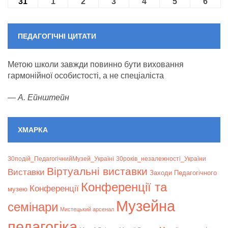
31
31.08.2026
1
01.09.2026
2
02.09.2026
3
03.09.2026
4
04.09.2026
5
05.09.2026
6
06.09
ПЕДАГОГІЧНІ ЦИТАТИ
Метою школи завжди повинно бути виховання
гармонійної особистості, а не спеціаліста
—
А. Ейнштейн
ХМАРКА
30подій_ПедагогічнийМузей_Україні
30років_незалежності_України
Віртуальні виставки
Bиставки
Заходи Педагогічного
Конференції та
Конференції
музею
Музейна
семінари
Мистецький арсенал
педагогіка