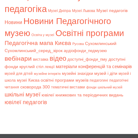
педагогіка
Музеї педагогів
Музеї Дніпра
Музеї Львова
Новини Педагогічного
Новини
музею
Освітні програми
Освіта у музеї
Педагогічна мапа Києва
Сухомлинський
Русова
Сухомлинський_серед_зірок
аудіофонди_педмузею
відео
вебінари
доступні
доступні_фонди_пму
виставка
матеріали конференцій та семінарів
фонди
круглий стіл
лекції
музей і діти
музейні знахідки
музей для дітей
музей і
музейне інтерв’ю
музеї Києва
освітні програми музеїв
школа
педагогині
педагогічні
сковорода 300
читання
тематичні виставки
фонди
шкільний музей
шкільні музеї
ювілеї книжкових та періодичних видань
ювілеї педагогів