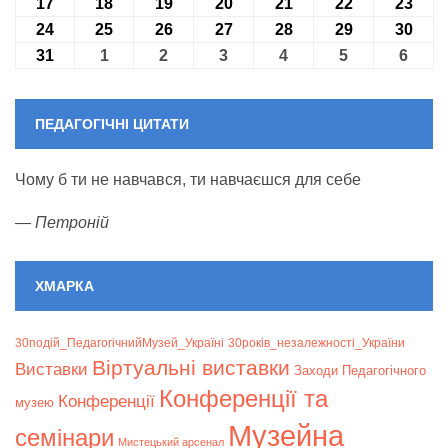
17
17.08.2026
18
18.08.2026
19
19.08.2026
20
20.08.2026
21
21.08.2026
22
22.08.2026
23
23.0
24
24.08.2026
25
25.08.2026
26
26.08.2026
27
27.08.2026
28
28.08.2026
29
29.08.2026
30
30.0
31
31.08.2026
1
01.09.2026
2
02.09.2026
3
03.09.2026
4
04.09.2026
5
05.09.2026
6
06.09
ПЕДАГОГІЧНІ ЦИТАТИ
Чому б ти не навчався, ти навчаєшся для себе
—
Петроній
ХМАРКА
30подій_ПедагогічнийМузей_Україні
30років_незалежності_України
Віртуальні виставки
Bиставки
Заходи Педагогічного
Конференції та
Конференції
музею
Музейна
семінари
Мистецький арсенал