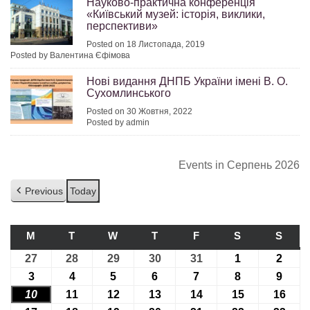
Науково-практична конференція
«Київський музей: історія, виклики,
перспективи»
Posted on 18 Листопада, 2019
Posted by Валентина Єфімова
Нові видання ДНПБ України імені В. О.
Сухомлинського
Posted on 30 Жовтня, 2022
Posted by admin
Events in Серпень 2026
Previous
Today
M
ПОНЕДІЛОК
T
ВІВТОРОК
W
СЕРЕДА
T
ЧЕТВЕР
F
П’ЯТНИЦЯ
S
СУБОТА
S
НЕДІ
27
27.07.2026
28
28.07.2026
29
29.07.2026
30
30.07.2026
31
31.07.2026
1
01.08.2026
2
02.08
3
03.08.2026
4
04.08.2026
5
05.08.2026
6
06.08.2026
7
07.08.2026
8
08.08.2026
9
09.08
10
10.08.2026
11
11.08.2026
12
12.08.2026
13
13.08.2026
14
14.08.2026
15
15.08.2026
16
16.0