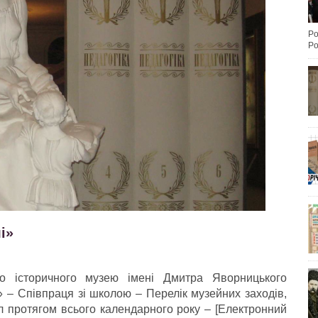
Po
Po
і»
го історичного музею імені Дмитра Яворницького
» – Співпраця зі школою – Перелік музейних заходів,
іл протягом всього календарного року – [Електронний