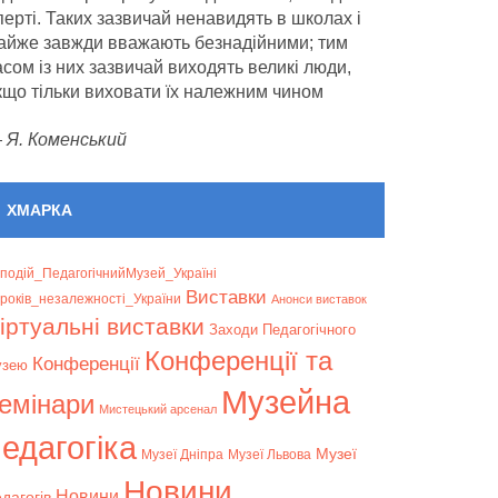
перті. Таких зазвичай ненавидять в школах і
айже завжди вважають безнадійними; тим
асом із них зазвичай виходять великі люди,
кщо тільки виховати їх належним чином
—
Я. Коменський
ХМАРКА
подій_ПедагогічнийМузей_Україні
Bиставки
років_незалежності_України
Анонси виставок
іртуальні виставки
Заходи Педагогічного
Конференції та
Конференції
узею
Музейна
емінари
Мистецький арсенал
едагогіка
Музеї
Музеї Дніпра
Музеї Львова
Новини
Новини
дагогів