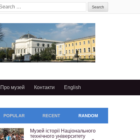
earch
or:
Про музей
Контакти
English
POPULAR
RECENT
RANDOM
Музей історії Національного
технічного університету