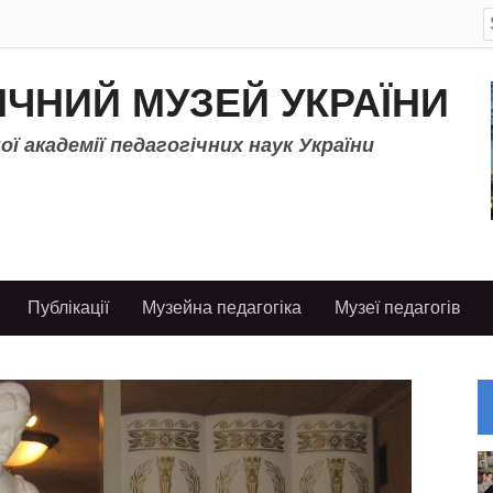
S
f
ІЧНИЙ МУЗЕЙ УКРАЇНИ
ї академії педагогічних наук України
Публікації
Музейна педагогіка
Музеї педагогів