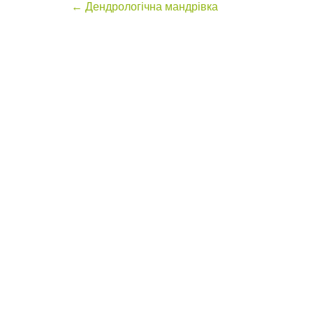
Post
←
Дендрологічна мандрівка
navigation