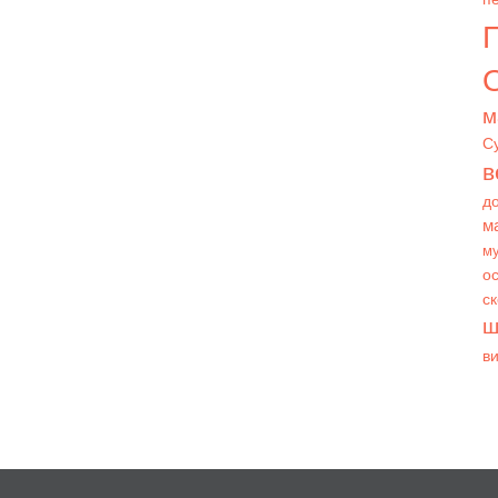
О
м
С
в
д
м
му
ос
с
ш
в