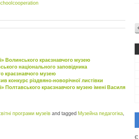
schoolcooperation
і» Волинського краєзнавчого музею
вського національного заповідника
о краєзнавчого музею
в конкурс різдвяно-новорічної листівки
і» Полтавського краєзнавчого музею імені Василя
вітні програми музеїв
and tagged
Музейна педагогіка
,
Є