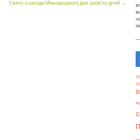
Свято з нагоди Міжнародного дня захисту дітей
→
в
м
ч
я
30
30
В
м
с
п
пе