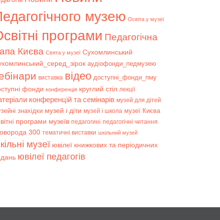
Педагогічного музею
Освіта у музеї
світні програми
Педагогічна
апа Києва
Сухомлинський
Свята у музеї
ухомлинський_серед_зірок
аудіофонди_педмузею
відео
ебінари
доступні_фонди_пму
виставка
оступні фонди
круглий стіл
лекції
конференція
атеріали конференцій та семінарів
музей для дітей
музей і діти
зейні знахідки
музеї Києва
музей і школа
вітні програми музеїв
педагогині
педагогічні читання
коворода 300
тематичні виставки
шкільний музей
кільні музеї
ювілеї книжкових та періодичних
ювілеї педагогів
идань