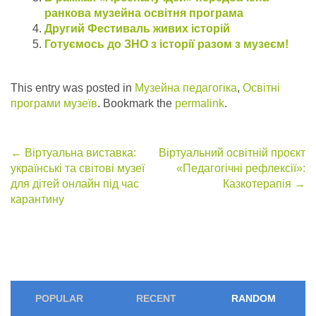
ранкова музейна освітня програма
Другий Фестиваль живих історій
Готуємось до ЗНО з історії разом з музеєм!
This entry was posted in
Музейна педагогіка
,
Освітні
програми музеїв
. Bookmark the
permalink
.
Post
←
Віртуальна виставка:
Віртуальний освітній проєкт
українські та світові музеї
«Педагогічні рефлексії»:
navigation
для дітей онлайн під час
Казкотерапія
→
карантину
POPULAR
RECENT
RANDOM