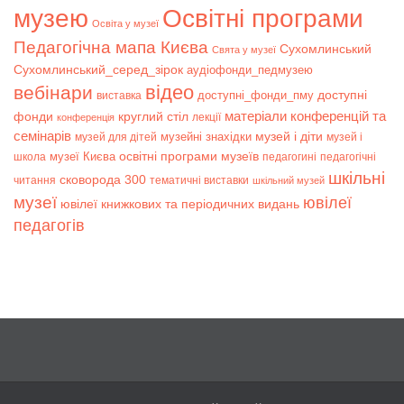
музею
Освітні програми
Освіта у музеї
Педагогічна мапа Києва
Сухомлинський
Свята у музеї
Сухомлинський_серед_зірок
аудіофонди_педмузею
відео
вебінари
доступні
доступні_фонди_пму
виставка
матеріали конференцій та
фонди
круглий стіл
лекції
конференція
семінарів
музей і діти
музейні знахідки
музей для дітей
музей і
музеї Києва
освітні програми музеїв
школа
педагогині
педагогічні
шкільні
сковорода 300
читання
тематичні виставки
шкільний музей
музеї
ювілеї
ювілеї книжкових та періодичних видань
педагогів