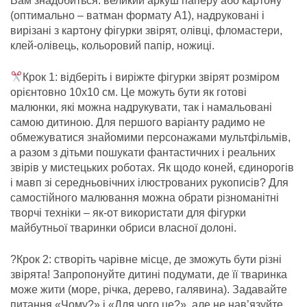
Вам знадобиться: великий аркуш паперу або картону
(оптимально – ватман формату А1), надруковані і
вирізані з картону фігурки звірят, олівці, фломастери,
клей-олівець, кольоровий папір, ножиці.
Кр
ок 1: відберіть і виріжте фігурки звірят розміром
орієнтовно 10х10 см. Це можуть бути як готові
малюнки, які можна надрукувати, так і намальовані
самою дитиною. Для першого варіанту радимо не
обмежуватися знайомими персонажами мультфільмів,
а разом з дітьми пошукати фантастичних і реальних
звірів у мистецьких роботах. Як щодо коней, єдинорогів
і мавп зі середньовічних ілюстрованих рукописів? Для
самостійного малювання можна обрати різноманітні
творчі техніки – як-от використати для фігурки
майбутньої тваринки обриси власної долоні.
?
Крок 2: створіть чарівне місце, де зможуть бути різні
звірята! Запропонуйте дитині подумати, де її тваринка
може жити (море, річка, дерево, галявина). Задавайте
питання «Чому?» і «Для чого це?», але не нав’язуйте