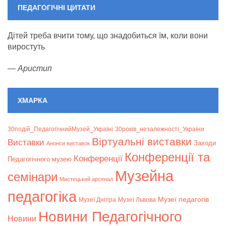
ПЕДАГОГІЧНІ ЦИТАТИ
Дітей треба вчити тому, що знадобиться їм, коли вони
виростуть
—
Аристип
ХМАРКА
30подій_ПедагогічнийМузей_Україні
30років_незалежності_України
Віртуальні виставки
Bиставки
Заходи
Анонси виставок
Конференції та
Конференції
Педагогічного музею
Музейна
семінари
Мистецький арсенал
педагогіка
Музеї педагогів
Музеї Дніпра
Музеї Львова
Новини Педагогічного
Новини