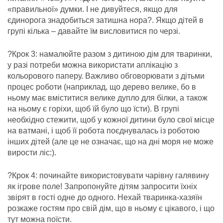
«правильної» думки. І не дивуйтеся, якщо для
єдинорога знадобиться затишна нора
?
. Якщо дітей в
групі кілька – давайте їм висловитися по черзі.
?
Крок 3: намалюйте разом з дитиною дім для тваринки,
у разі потреби можна використати аплікацію з
кольорового паперу. Важливо обговорювати з дітьми
процес роботи (наприклад, що дерево велике, бо в
ньому має вміститися велике дупло для білки, а також
на ньому є горіхи, щоб їй було що їсти). В групі
необхідно стежити, щоб у кожної дитини було свої місце
на ватмані, і щоб її робота поєднувалась із роботою
інших дітей (але це не означає, що на дні моря не може
вирости ліс:).
?
Крок 4: починайте використовувати чарівну галявину
як ігрове поле! Запропонуйте дітям запросити їхніх
звірят в гості одне до одного. Нехай тваринка-хазяїн
розкаже гостям про свій дім, що в ньому є цікавого, і що
тут можна поїсти.