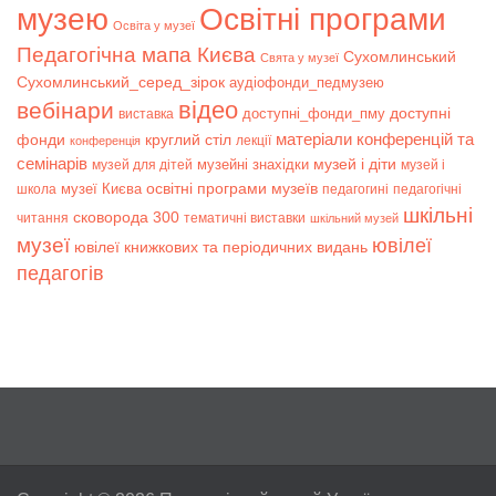
музею
Освітні програми
Освіта у музеї
Педагогічна мапа Києва
Сухомлинський
Свята у музеї
Сухомлинський_серед_зірок
аудіофонди_педмузею
відео
вебінари
доступні
доступні_фонди_пму
виставка
матеріали конференцій та
фонди
круглий стіл
лекції
конференція
семінарів
музей і діти
музейні знахідки
музей для дітей
музей і
музеї Києва
освітні програми музеїв
школа
педагогині
педагогічні
шкільні
сковорода 300
читання
тематичні виставки
шкільний музей
музеї
ювілеї
ювілеї книжкових та періодичних видань
педагогів