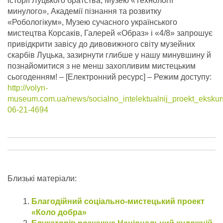
історії Луцького братства, Музею «Технології
минулого», Академії пізнання та розвитку
«Робологікум», Музею сучасного українського
мистецтва Корсаків, Галерей «Образ» і «4/8» запрошує
привідкрити завісу до дивовижного світу музейних
скарбів Луцька, зазирнути глибше у нашу минувшину й
познайомитися з не менш захопливим мистецьким
сьогоденням! – [Електронний ресурс] – Режим доступу:
http://volyn-
museum.com.ua/news/socialno_intelektualnij_proekt_eksku
06-21-4694
Близькі матеріали:
Благодійний соціально-мистецький проект
«Коло добра»