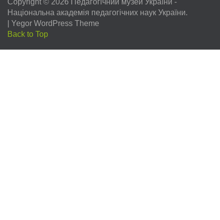
Copyright © 2026
Педагогічний музей України
-
Національна академія педагогічних наук України.
|
Yegor WordPress Theme
Back to Top