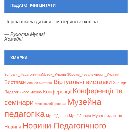
ПЕДАГОГІЧНІ ЦИТАТИ
Перша школа дитини – материнські коліна
—
Рухолла Мусаві
Хомейні
ХМАРКА
30подій_ПедагогічнийМузей_Україні
30років_незалежності_України
Віртуальні виставки
Bиставки
Заходи
Анонси виставок
Конференції та
Конференції
Педагогічного музею
Музейна
семінари
Мистецький арсенал
педагогіка
Музеї педагогів
Музеї Дніпра
Музеї Львова
Новини Педагогічного
Новини