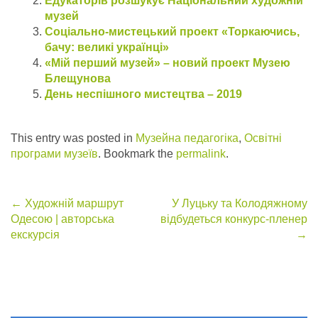
Едукаторів розшукує Національний художній
музей
Соціально-мистецький проект «Торкаючись,
бачу: великі українці»
«Мій перший музей» – новий проект Музею
Блещунова
День неспішного мистецтва – 2019
This entry was posted in
Музейна педагогіка
,
Освітні
програми музеїв
. Bookmark the
permalink
.
Post
←
Художній маршрут
У Луцьку та Колодяжному
Одесою | авторська
відбудеться конкурс-пленер
navigation
екскурсія
→