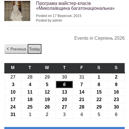
Програма майстер-класів
«Миколаївщина багатонаціональна»
Posted on 17 Вересня, 2015
Posted by admin
Events in Серпень 2026
Previous
Today
M
ПОНЕДІЛОК
T
ВІВТОРОК
W
СЕРЕДА
T
ЧЕТВЕР
F
П’ЯТНИЦЯ
S
СУБОТА
S
НЕДІ
27
27.07.2026
28
28.07.2026
29
29.07.2026
30
30.07.2026
31
31.07.2026
1
01.08.2026
2
02.08
3
03.08.2026
4
04.08.2026
5
05.08.2026
6
06.08.2026
7
07.08.2026
8
08.08.2026
9
09.08
10
10.08.2026
11
11.08.2026
12
12.08.2026
13
13.08.2026
14
14.08.2026
15
15.08.2026
16
16.0
17
17.08.2026
18
18.08.2026
19
19.08.2026
20
20.08.2026
21
21.08.2026
22
22.08.2026
23
23.0
24
24.08.2026
25
25.08.2026
26
26.08.2026
27
27.08.2026
28
28.08.2026
29
29.08.2026
30
30.0
31
31.08.2026
1
01.09.2026
2
02.09.2026
3
03.09.2026
4
04.09.2026
5
05.09.2026
6
06.09