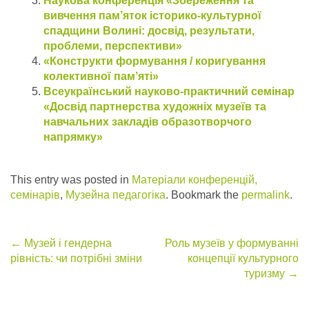
Наукова конференція «Збереження та
вивчення пам’яток історико-культурної
спадщини Волині: досвід, результати,
проблеми, перспективи»
«Конструкти формування / коригування
колективної пам’яті»
Всеукраїнський науково-практичний семінар
«Досвід партнерства художніх музеїв та
навчальних закладів образотворчого
напрямку»
This entry was posted in
Матеріали конференцій,
семінарів
,
Музейна педагогіка
. Bookmark the
permalink
.
Post
←
Музей і гендерна
Роль музеїв у формуванні
рівність: чи потрібні зміни
концепції культурного
navigation
туризму
→