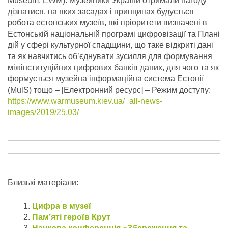
Museum, EWM). Музейники України отримали нагоду
дізнатися, на яких засадах і принципах будується
робота естонських музеїв, які пріоритети визначені в
Естонській національній програмі цифровізації та Плані
дій у сфері культурної спадщини, що таке відкриті дані
та як навчитись об’єднувати зусилля для формування
міжінституційних цифрових банків даних, для чого та як
формується музейна інформаційна система Естонії
(MulS) тощо – [Електронний ресурс] – Режим доступу:
https://www.warmuseum.kiev.ua/_all-news-
images/2019/25.03/
Близькі матеріали:
Цифра в музеї
Пам’яті героїв Крут