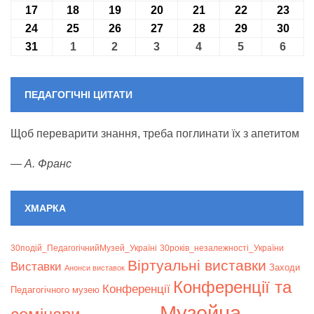
17
17.08.2026
18
18.08.2026
19
19.08.2026
20
20.08.2026
21
21.08.2026
22
22.08.2026
23
23.0
24
24.08.2026
25
25.08.2026
26
26.08.2026
27
27.08.2026
28
28.08.2026
29
29.08.2026
30
30.0
31
31.08.2026
1
01.09.2026
2
02.09.2026
3
03.09.2026
4
04.09.2026
5
05.09.2026
6
06.09
ПЕДАГОГІЧНІ ЦИТАТИ
Щоб переварити знання, треба поглинати їх з апетитом
—
А. Франс
ХМАРКА
30подій_ПедагогічнийМузей_Україні
30років_незалежності_України
Віртуальні виставки
Bиставки
Заходи
Анонси виставок
Конференції та
Конференції
Педагогічного музею
Музейна