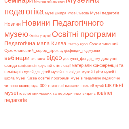
семінари
Мистецький арсенал
педагогіка
Музеї педагогів
Музеї Дніпра
Музеї Львова
Новини Педагогічного
Новини
музею
Освітні програми
Освіта у музеї
Педагогічна мапа Києва
Сухомлинський
Свята у музеї
Сухомлинський_серед_зірок
аудіофонди_педмузею
відео
вебінари
доступні
доступні_фонди_пму
виставка
матеріали конференцій та
фонди
круглий стіл
лекції
конференція
семінарів
музей і діти
музейні знахідки
музей для дітей
музей і
музеї Києва
освітні програми музеїв
школа
педагогині
педагогічні
шкільні
сковорода 300
читання
тематичні виставки
шкільний музей
музеї
ювілеї
ювілеї книжкових та періодичних видань
педагогів