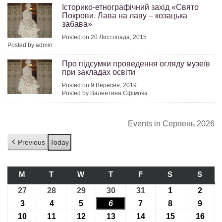
Історико-етнографічний захід «Свято
Покрови. Лава на лаву – козацька
забава»
Posted on 20 Листопада, 2015
Posted by admin
Про підсумки проведення огляду музеїв
при закладах освіти
Posted on 9 Вересня, 2019
Posted by Валентина Єфімова
Events in Серпень 2026
Previous
Today
M
ПОНЕДІЛОК
T
ВІВТОРОК
W
СЕРЕДА
T
ЧЕТВЕР
F
П’ЯТНИЦЯ
S
СУБОТА
S
НЕДІ
27
27.07.2026
28
28.07.2026
29
29.07.2026
30
30.07.2026
31
31.07.2026
1
01.08.2026
2
02.08
3
03.08.2026
4
04.08.2026
5
05.08.2026
6
06.08.2026
7
07.08.2026
8
08.08.2026
9
09.08
10
10.08.2026
11
11.08.2026
12
12.08.2026
13
13.08.2026
14
14.08.2026
15
15.08.2026
16
16.0