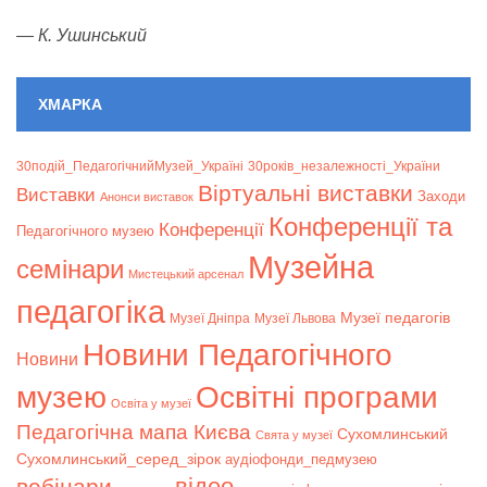
—
К. Ушинський
ХМАРКА
30подій_ПедагогічнийМузей_Україні
30років_незалежності_України
Віртуальні виставки
Bиставки
Заходи
Анонси виставок
Конференції та
Конференції
Педагогічного музею
Музейна
семінари
Мистецький арсенал
педагогіка
Музеї педагогів
Музеї Дніпра
Музеї Львова
Новини Педагогічного
Новини
музею
Освітні програми
Освіта у музеї
Педагогічна мапа Києва
Сухомлинський
Свята у музеї
Сухомлинський_серед_зірок
аудіофонди_педмузею
відео
вебінари