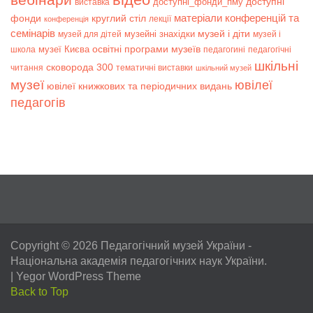
доступні
доступні_фонди_пму
виставка
матеріали конференцій та
фонди
круглий стіл
лекції
конференція
семінарів
музей і діти
музейні знахідки
музей для дітей
музей і
музеї Києва
освітні програми музеїв
школа
педагогині
педагогічні
шкільні
сковорода 300
читання
тематичні виставки
шкільний музей
музеї
ювілеї
ювілеї книжкових та періодичних видань
педагогів
Copyright © 2026
Педагогічний музей України
-
Національна академія педагогічних наук України.
|
Yegor WordPress Theme
Back to Top