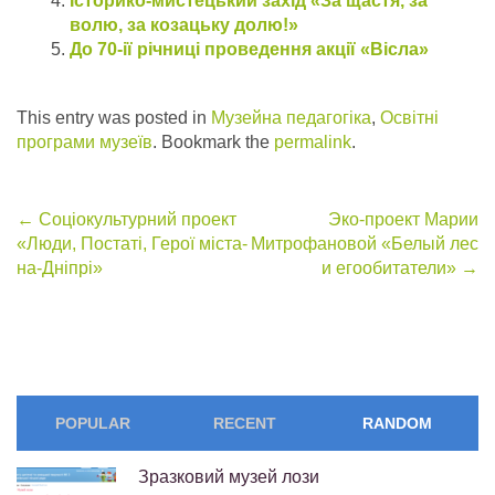
Історико-мистецький захід «За щастя, за
волю, за козацьку долю!»
До 70-ії річниці проведення акції «Вісла»
This entry was posted in
Музейна педагогіка
,
Освітні
програми музеїв
. Bookmark the
permalink
.
Post
←
Соціокультурний проект
Эко-проект Марии
«Люди, Постаті, Герої міста-
Митрофановой «Белый лес
navigation
на-Дніпрі»
и егообитатели»
→
POPULAR
RECENT
RANDOM
Зразковий музей лози