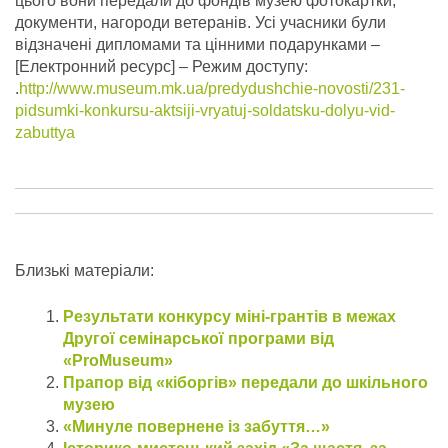
цього вони передали до фондів музею фотокартки,
документи, нагороди ветеранів. Усі учасники були
відзначені дипломами та цінними подарунками –
[Електронний ресурс] – Режим доступу:
.
http://www.museum.mk.ua/predydushchie-novosti/231-
pidsumki-konkursu-aktsiji-vryatuj-soldatsku-dolyu-vid-
zabuttya
Близькі матеріали:
Результати конкурсу міні-грантів в межах
Другої семінарської програми від
«ProMuseum»
Прапор від «кіборгів» передали до шкільного
музею
«Минуле повернене із забуття…»