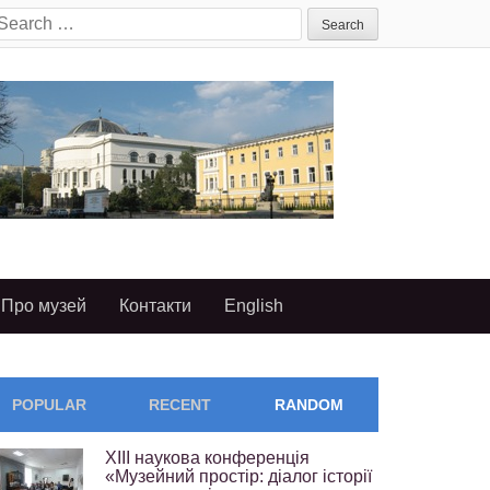
earch
or:
Про музей
Контакти
English
POPULAR
RECENT
RANDOM
ХІІІ наукова конференція
«Музейний простір: діалог історії