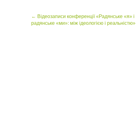
Post
←
Відеозаписи конференції «Радянське «я» і
радянське «ми»: між ідеологією і реальністю»
navigation