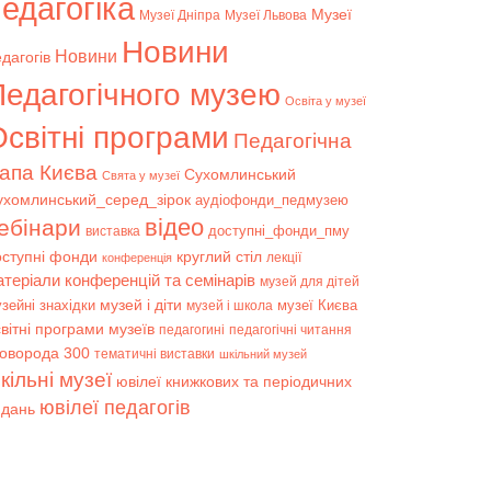
едагогіка
Музеї
Музеї Дніпра
Музеї Львова
Новини
Новини
дагогів
Педагогічного музею
Освіта у музеї
світні програми
Педагогічна
апа Києва
Сухомлинський
Свята у музеї
ухомлинський_серед_зірок
аудіофонди_педмузею
відео
ебінари
доступні_фонди_пму
виставка
оступні фонди
круглий стіл
лекції
конференція
атеріали конференцій та семінарів
музей для дітей
музей і діти
зейні знахідки
музеї Києва
музей і школа
вітні програми музеїв
педагогині
педагогічні читання
коворода 300
тематичні виставки
шкільний музей
кільні музеї
ювілеї книжкових та періодичних
ювілеї педагогів
идань