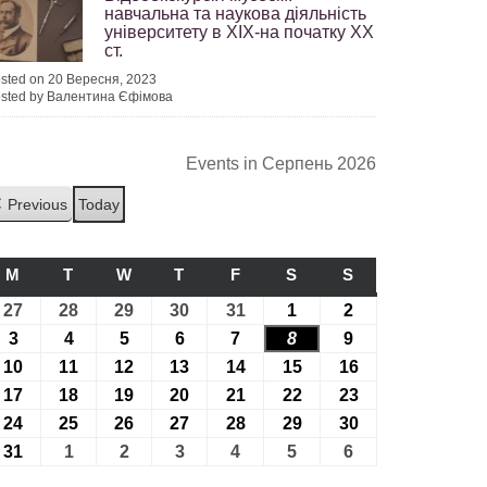
навчальна та наукова діяльність
університету в ХІХ-на початку ХХ
ст.
sted on 20 Вересня, 2023
sted by Валентина Єфімова
Events in Серпень 2026
Previous
Today
M
ПОНЕДІЛОК
T
ВІВТОРОК
W
СЕРЕДА
T
ЧЕТВЕР
F
П’ЯТНИЦЯ
S
СУБОТА
S
НЕДІЛЯ
27
27.07.2026
28
28.07.2026
29
29.07.2026
30
30.07.2026
31
31.07.2026
1
01.08.2026
2
02.08.2026
3
03.08.2026
4
04.08.2026
5
05.08.2026
6
06.08.2026
7
07.08.2026
8
08.08.2026
9
09.08.2026
10
10.08.2026
11
11.08.2026
12
12.08.2026
13
13.08.2026
14
14.08.2026
15
15.08.2026
16
16.08.2026
17
17.08.2026
18
18.08.2026
19
19.08.2026
20
20.08.2026
21
21.08.2026
22
22.08.2026
23
23.08.2026
24
24.08.2026
25
25.08.2026
26
26.08.2026
27
27.08.2026
28
28.08.2026
29
29.08.2026
30
30.08.2026
31
31.08.2026
1
01.09.2026
2
02.09.2026
3
03.09.2026
4
04.09.2026
5
05.09.2026
6
06.09.2026