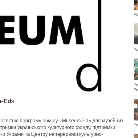
Po
Po
Po
Po
m-Ed»
є освітню програму обміну «Museum-Ed» для музейних
Po
дтримки Українського культурного фонду, підтримки
ики України та Центру неперервної культурно-