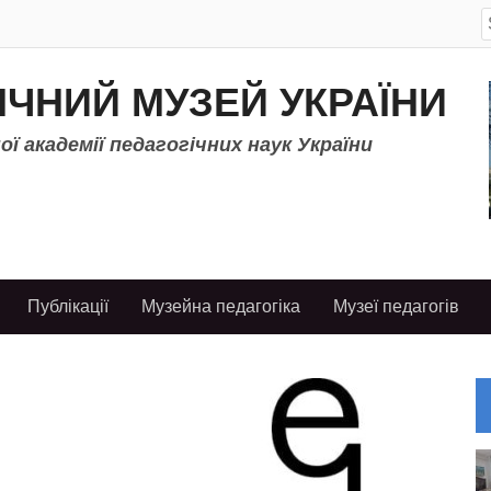
S
f
ІЧНИЙ МУЗЕЙ УКРАЇНИ
ї академії педагогічних наук України
Публікації
Музейна педагогіка
Музеї педагогів