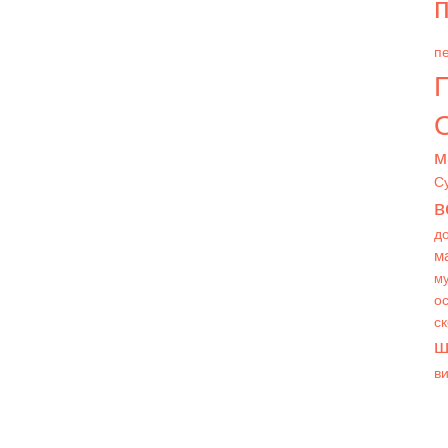
п
пе
О
м
С
в
д
м
му
ос
с
ш
в