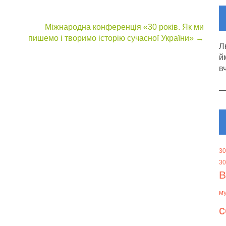
Міжнародна конференція «30 років. Як ми
пишемо і творимо історію сучасної України»
→
Л
й
в
30
30
В
м
с