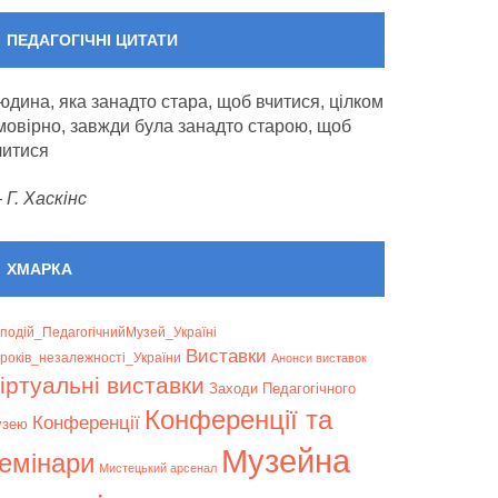
ПЕДАГОГІЧНІ ЦИТАТИ
юдина, яка занадто стара, щоб вчитися, цілком
мовірно, завжди була занадто старою, щоб
читися
—
Г. Хаскінс
ХМАРКА
подій_ПедагогічнийМузей_Україні
Bиставки
років_незалежності_України
Анонси виставок
іртуальні виставки
Заходи Педагогічного
Конференції та
Конференції
узею
Музейна
емінари
Мистецький арсенал