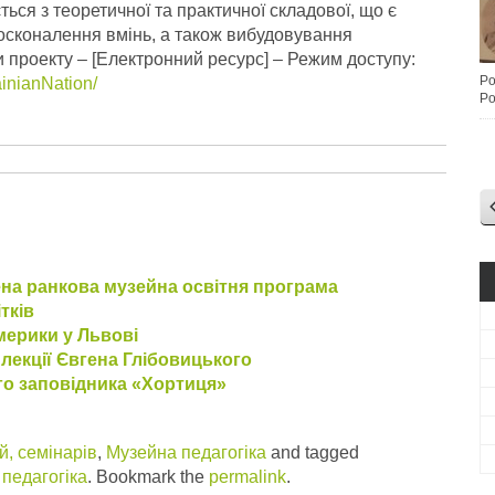
ься з теоретичної та практичної складової, що є
осконалення вмінь, а також вибудовування
 проекту – [Електронний ресурс] – Режим доступу:
Po
inianNation/
Po
на ранкова музейна освітня програма
тків
мерики у Львові
 лекції Євгена Глібовицького
го заповідника «Хортиця»
, семінарів
,
Музейна педагогіка
and tagged
педагогіка
. Bookmark the
permalink
.