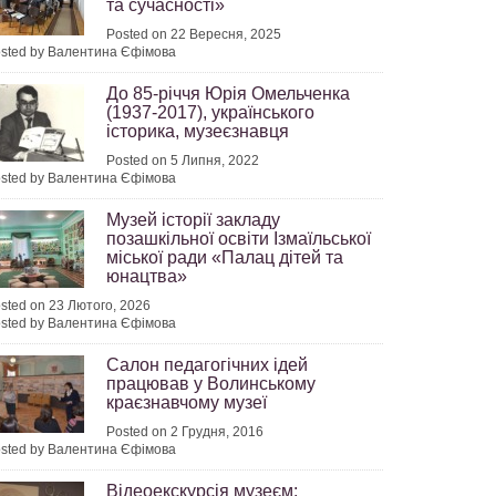
та сучасності»
Posted on 22 Вересня, 2025
sted by Валентина Єфімова
До 85-річчя Юрія Омельченка
(1937-2017), українського
історика, музеєзнавця
Posted on 5 Липня, 2022
sted by Валентина Єфімова
Музей історії закладу
позашкільної освіти Ізмаїльської
міської ради «Палац дітей та
юнацтва»
sted on 23 Лютого, 2026
sted by Валентина Єфімова
Салон педагогічних ідей
працював у Волинському
краєзнавчому музеї
Posted on 2 Грудня, 2016
sted by Валентина Єфімова
Відеоекскурсія музеєм: