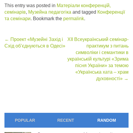
This entry was posted in
Матеріали конференцій,
семінарів
,
Музейна педагогіка
and tagged
Конференції
та семінари
. Bookmark the
permalink
.
Post
←
Проект «Музейні Захід і
XIІ Всеукраїнський семінар-
Схід об’єднуються в Одесі»
практикум з питань
navigation
символіки і семантики в
українській культурі «Зрима
пісня України» за темою
«Українська хата – храм
духовності»
→
POPULAR
RECENT
RANDOM