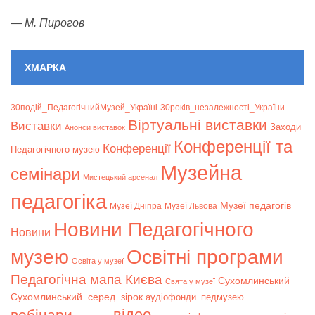
—
М. Пирогов
ХМАРКА
30подій_ПедагогічнийМузей_Україні
30років_незалежності_України
Віртуальні виставки
Bиставки
Заходи
Анонси виставок
Конференції та
Конференції
Педагогічного музею
Музейна
семінари
Мистецький арсенал
педагогіка
Музеї педагогів
Музеї Дніпра
Музеї Львова
Новини Педагогічного
Новини
музею
Освітні програми
Освіта у музеї
Педагогічна мапа Києва
Сухомлинський
Свята у музеї
Сухомлинський_серед_зірок
аудіофонди_педмузею
відео
вебінари