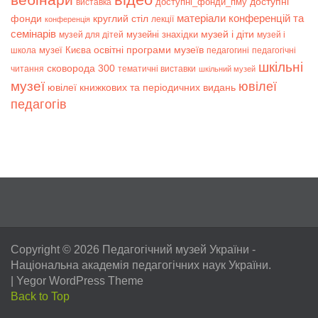
доступні
доступні_фонди_пму
виставка
матеріали конференцій та
фонди
круглий стіл
лекції
конференція
семінарів
музей і діти
музейні знахідки
музей для дітей
музей і
музеї Києва
освітні програми музеїв
школа
педагогині
педагогічні
шкільні
сковорода 300
читання
тематичні виставки
шкільний музей
музеї
ювілеї
ювілеї книжкових та періодичних видань
педагогів
Copyright © 2026
Педагогічний музей України
-
Національна академія педагогічних наук України.
|
Yegor WordPress Theme
Back to Top