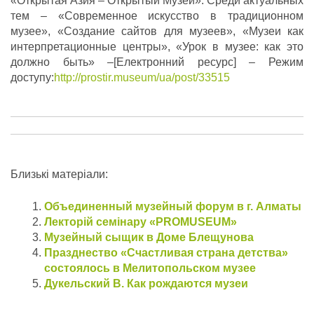
«Открытая Азия – Открытый Музей». Среди актуальных
тем – «Современное искусство в традиционном
музее», «Создание сайтов для музеев», «Музеи как
интерпретационные центры», «Урок в музее: как это
должно быть» –[Електронний ресурс] – Режим
доступу:
http://prostir.museum/ua/post/33515
Близькі матеріали:
Объединенный музейный форум в г. Алматы
Лекторій семінару «PROMUSEUM»
Музейный сыщик в Доме Блещунова
Празднество «Счастливая страна детства»
состоялось в Мелитопольском музее
Дукельский В. Как рождаются музеи