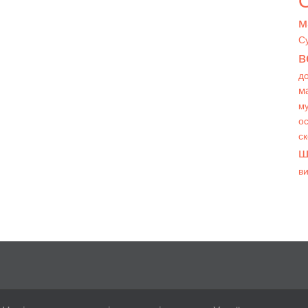
О
м
С
в
д
м
му
ос
с
ш
в