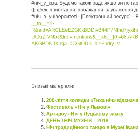
#ніч_у_кма. Будемо також раді, якщо ви по га
фідбек, привітання, побажання, зауваження д
#ніч_в_університеті– [Електронний ресурс] –
__tn__=K-
R&eid=ARCLEeEZGKkBDDivB44P7Nlhd7jyxt
UttXrZ-VNbJ&fref=mentions&__xts__[0]=68.A
AKGPDNJXhqa_0CGtODS_hIeFhdry_V-
Близькі матеріали:
200-ліття колядки «Тиха ніч» відзначат
Фестиваль «Ніч у Львові»
Арт-шоу «Ніч у Луцькому замку
ДЕНЬ І НІЧ МУЗЕЇВ – 2018
Ніч традиційного танцю в Музеї Іван