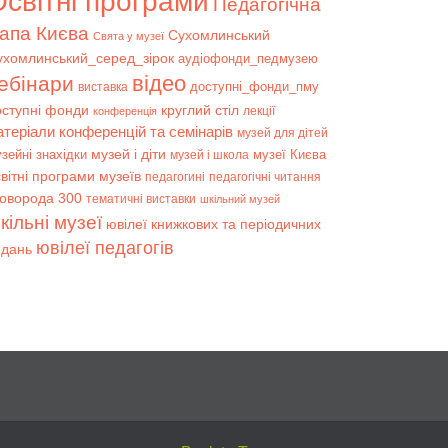
світні програми
Педагогічна
апа Києва
Сухомлинський
Свята у музеї
ухомлинський_серед_зірок
аудіофонди_педмузею
відео
ебінари
доступні_фонди_пму
виставка
оступні фонди
круглий стіл
лекції
конференція
атеріали конференцій та семінарів
музей для дітей
музей і діти
зейні знахідки
музеї Києва
музей і школа
вітні програми музеїв
педагогині
педагогічні читання
коворода 300
тематичні виставки
шкільний музей
кільні музеї
ювілеї книжкових та періодичних
ювілеї педагогів
идань