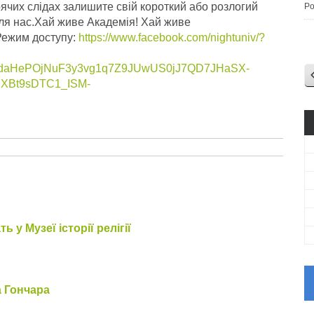
рячих слідах залишите свій короткий або розлогий
Po
ля нас.Хай живе Академія! Хай живе
 Режим доступу:
https://www.facebook.com/nightuniv/?
hdaHePOjNuF3y3vg1q7Z9JUwUS0jJ7QD7JHaSX-
RBXBt9sDTC1_ISM-
ь у Музеї історії релігії
а Гончара