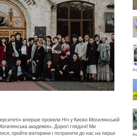
Po
ерситеті» вперше провели Ніч у Києво-Могилянській
огилянська академія». Дорогі глядачі! Ми
тися, пройти вікторини і потрапити до нас на перші
Po