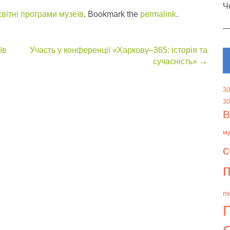
Ч
вітні програми музеїв
. Bookmark the
permalink
.
їв
Участь у конференції «Харкову–365: історія та
сучасність»
→
30
30
В
м
с
п
пе