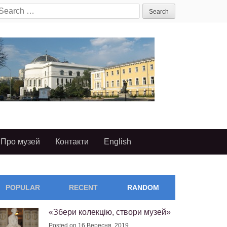
earch
or:
Про музей
Контакти
English
POPULAR
RECENT
RANDOM
«Збери колекцію, створи музей»
Posted on 16 Вересня, 2019