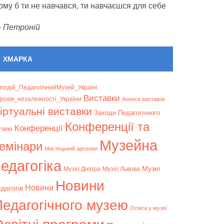
ому б ти не навчався, ти навчаєшся для себе
—
Петроній
ХМАРКА
подій_ПедагогічнийМузей_Україні
Bиставки
років_незалежності_України
Анонси виставок
іртуальні виставки
Заходи Педагогічного
Конференції та
Конференції
узею
Музейна
емінари
Мистецький арсенал
едагогіка
Музеї
Музеї Дніпра
Музеї Львова
Новини
Новини
дагогів
Педагогічного музею
Освіта у музеї