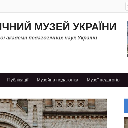
S
f
ІЧНИЙ МУЗЕЙ УКРАЇНИ
ї академії педагогічних наук України
Публікації
Музейна педагогіка
Музеї педагогів