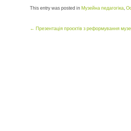
This entry was posted in
Музейна педагогіка
,
Ос
Post
←
Презентація проєктів з реформування музе
navigation