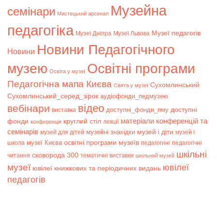
Музейна
семінари
Мистецький арсенал
педагогіка
Музеї педагогів
Музеї Дніпра
Музеї Львова
Новини Педагогічного
Новини
музею
Освітні програми
Освіта у музеї
Педагогічна мапа Києва
Сухомлинський
Свята у музеї
Сухомлинський_серед_зірок
аудіофонди_педмузею
відео
вебінари
доступні
доступні_фонди_пму
виставка
матеріали конференцій та
фонди
круглий стіл
лекції
конференція
семінарів
музей і діти
музейні знахідки
музей для дітей
музей і
музеї Києва
освітні програми музеїв
школа
педагогині
педагогічні
шкільні
сковорода 300
читання
тематичні виставки
шкільний музей
музеї
ювілеї
ювілеї книжкових та періодичних видань
педагогів