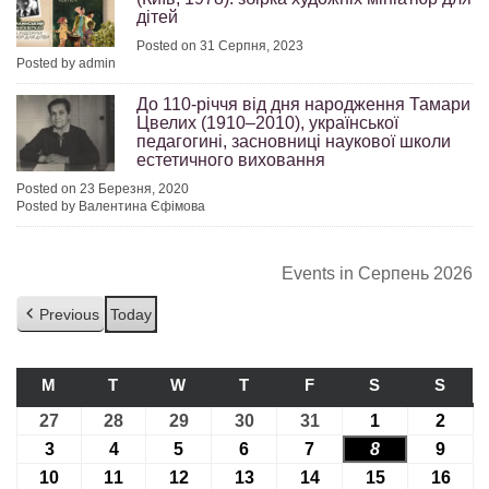
дітей
Posted on 31 Серпня, 2023
Posted by admin
До 110-річчя від дня народження Тамари
Цвелих (1910–2010), української
педагогині, засновниці наукової школи
естетичного виховання
Posted on 23 Березня, 2020
Posted by Валентина Єфімова
Events in Серпень 2026
Previous
Today
M
ПОНЕДІЛОК
T
ВІВТОРОК
W
СЕРЕДА
T
ЧЕТВЕР
F
П’ЯТНИЦЯ
S
СУБОТА
S
НЕДІ
27
27.07.2026
28
28.07.2026
29
29.07.2026
30
30.07.2026
31
31.07.2026
1
01.08.2026
2
02.08
3
03.08.2026
4
04.08.2026
5
05.08.2026
6
06.08.2026
7
07.08.2026
8
08.08.2026
9
09.08
10
10.08.2026
11
11.08.2026
12
12.08.2026
13
13.08.2026
14
14.08.2026
15
15.08.2026
16
16.0