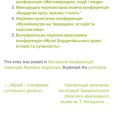
конференція «Житомирщина: події і люди»
Міжнародна науково-краєзнавча конференція
«Бердичів крізь призму століть”
Науково-практична конференція
«Музейництво на Черкащині: історія та
перспективи»
Всеукраїнська науково-краєзнавча
конференція «Музеї Бердичівського краю:
історія та сучасність»
This entry was posted in
Матеріали конференцій,
семінарів
,
Музейна педагогіка
. Bookmark the
permalink
.
Post
←
«Музей – платформа
Презентація оновлених
суспільного діалогу»
експозицій Закарпатського
navigation
обласного краєзнавчого
музею ім. Т. Легоцького
→