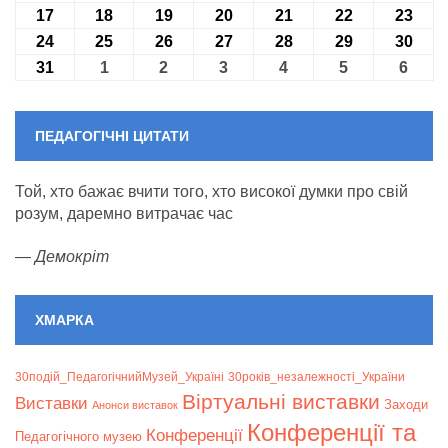
17
17.08.2026
18
18.08.2026
19
19.08.2026
20
20.08.2026
21
21.08.2026
22
22.08.2026
23
23.0
24
24.08.2026
25
25.08.2026
26
26.08.2026
27
27.08.2026
28
28.08.2026
29
29.08.2026
30
30.0
31
31.08.2026
1
01.09.2026
2
02.09.2026
3
03.09.2026
4
04.09.2026
5
05.09.2026
6
06.09
ПЕДАГОГІЧНІ ЦИТАТИ
Той, хто бажає вчити того, хто високої думки про свій
розум, даремно витрачає час
—
Демокріт
ХМАРКА
30подій_ПедагогічнийМузей_Україні
30років_незалежності_України
Віртуальні виставки
Bиставки
Заходи
Анонси виставок
Конференції та
Конференції
Педагогічного музею