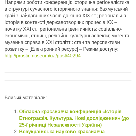
Напрями роботи конференції: історична регіоналістика
в структурі сучасного історичного знання; бахмутський
край з найдавніших часів до кінця ХІХ ст.; регіональна
історія в контексті державотворчих процесів ХХ –
початку ХХІ ст.; регіональна ідентичність: соціально-
економічні, етнічні, релігійні, культурні аспекти; музеї та
музейна справа в ХХІ столітті: стан та перспективи
розвитку – [Електронний ресурс] – Режим доступу:
http://prostir.museum/ua/post/40294
Близькі матеріали:
Обласна краєзнавча конференція «Історія.
Етнографія. Культура. Нові дослідження» (до
25-ї річниці Незалежності України)
Всеукраїнська науково-краєзнавча