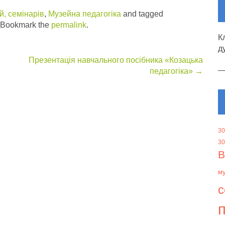
, семінарів
,
Музейна педагогіка
and tagged
 Bookmark the
permalink
.
К
д
Презентація навчального посібника «Козацька
педагогіка»
→
30
30
В
м
с
п