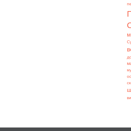
пе
О
м
С
в
д
м
му
ос
с
ш
в