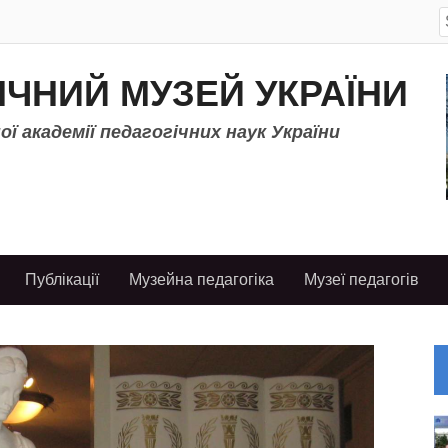
S
f
ІЧНИЙ МУЗЕЙ УКРАЇНИ
ї академії педагогічних наук України
Публікації
Музейна педагогіка
Музеї педагогів