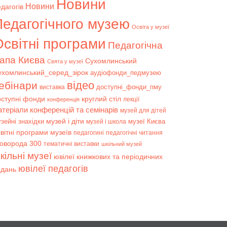
Новини
Новини
дагогів
Педагогічного музею
Освіта у музеї
світні програми
Педагогічна
апа Києва
Сухомлинський
Свята у музеї
ухомлинський_серед_зірок
аудіофонди_педмузею
відео
ебінари
доступні_фонди_пму
виставка
оступні фонди
круглий стіл
лекції
конференція
атеріали конференцій та семінарів
музей для дітей
музей і діти
зейні знахідки
музеї Києва
музей і школа
вітні програми музеїв
педагогині
педагогічні читання
коворода 300
тематичні виставки
шкільний музей
кільні музеї
ювілеї книжкових та періодичних
ювілеї педагогів
идань