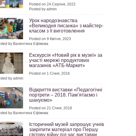
Posted on 24 Серпня, 2022
Posted by admin
Урок народознавства
«Великодня писанка» з майстер-
класом з її виготовлення
Posted on 9 Квітня, 2023
sted by Валентина Єфімова
Екскурсія «Новий рік в музеї» за
участі мережі продуктових
магазинів «АТБ-Маркет»
Posted on 1 Січня, 2016
sted by admin
Відкриття виставки «Педагогічні
портрети – 2018. Пам’ятаємо і
шануємо»
Posted on 21 Січня, 2018
sted by Валентина Єфімова
Історичний музей запрошує учнів
закріпити матеріал про Першу
світову війну під час виставки