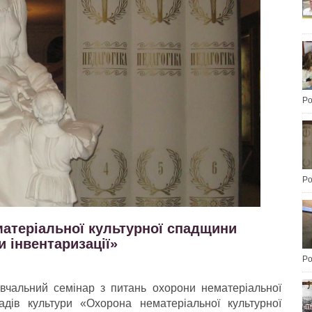
Po
Po
атеріальної культурної спадщини
и інвентаризації»
Po
вчальний семінар з питань охорони нематеріальної
адів культури «Охорона нематеріальної культурної