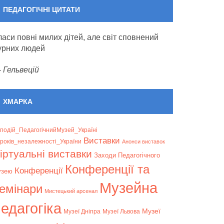
ПЕДАГОГІЧНІ ЦИТАТИ
ласи повні милих дітей, але світ сповнений
урних людей
—
Гельвецій
ХМАРКА
подій_ПедагогічнийМузей_Україні
Bиставки
років_незалежності_України
Анонси виставок
іртуальні виставки
Заходи Педагогічного
Конференції та
Конференції
узею
Музейна
емінари
Мистецький арсенал
едагогіка
Музеї
Музеї Дніпра
Музеї Львова