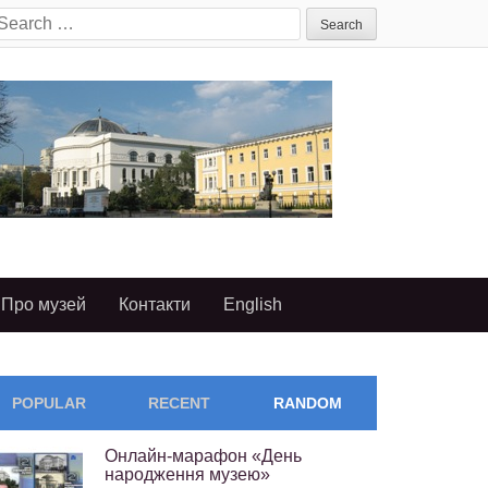
earch
or:
Про музей
Контакти
English
POPULAR
RECENT
RANDOM
Онлайн-марафон «День
народження музею»