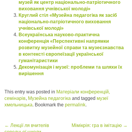
музей як центр національно-патріотичного
виховання учнівської молоді»
Круглий стіл «Музейна педагогіка як засіб
національно-патріотичного виховання
учнівської молоді»
Всеукраїнська науково-практична
конференція «Перспективні напрямки
розвитку музейної справи та музеєзнавства
в контексті європеїзації української
гуманітаристики
Декомунізація і музеї: проблеми та шляхи їх
вирішення
This entry was posted in
Матеріали конференцій,
семінарів
,
Музейна педагогіка
and tagged
музеї
хмельницька
. Bookmark the
permalink
.
Post
←
Лекції ля вчителів
Мімікрія: гра в імітацію
→
середньої школи