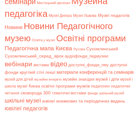
Музейна
семінари
Мистецький арсенал
педагогіка
Музеї педагогів
Музеї Дніпра
Музеї Львова
Новини Педагогічного
Новини
музею
Освітні програми
Освіта у музеї
Педагогічна мапа Києва
Сухомлинський
Русова
Сухомлинський_серед_зірок
аудіофонди_педмузею
відео
вебінари
доступні
доступні_фонди_пму
виставка
матеріали конференцій та семінарів
фонди
круглий стіл
лекції
музей і діти
музейні знахідки
музей для дітей
музей і
музейне інтерв’ю
музеї Києва
освітні програми музеїв
школа
педагогині
педагогічні
сковорода 300
читання
тематичні виставки
фонди
шкільний музей
шкільні музеї
ювілеї книжкових та періодичних видань
ювілеї педагогів