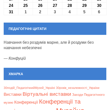
24
24.08.2026
25
25.08.2026
26
26.08.2026
27
27.08.2026
28
28.08.2026
29
29.08.2026
30
30.0
31
31.08.2026
1
01.09.2026
2
02.09.2026
3
03.09.2026
4
04.09.2026
5
05.09.2026
6
06.09
ПЕДАГОГІЧНІ ЦИТАТИ
Навчання без роздумів марне, але й роздуми без
навчання небезпечні
—
Конфуцій
ХМАРКА
30подій_ПедагогічнийМузей_Україні
30років_незалежності_України
Віртуальні виставки
Bиставки
Заходи Педагогічного
Конференції та
Конференції
музею