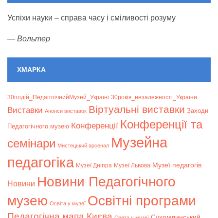
Успіхи науки – справа часу і сміливості розуму
—
Вольтер
ХМАРКА
30подій_ПедагогічнийМузей_Україні
30років_незалежності_України
Віртуальні виставки
Bиставки
Заходи
Анонси виставок
Конференції та
Конференції
Педагогічного музею
Музейна
семінари
Мистецький арсенал
педагогіка
Музеї педагогів
Музеї Дніпра
Музеї Львова
Новини Педагогічного
Новини
музею
Освітні програми
Освіта у музеї
Педагогічна мапа Києва
Сухомлинський
Свята у музеї