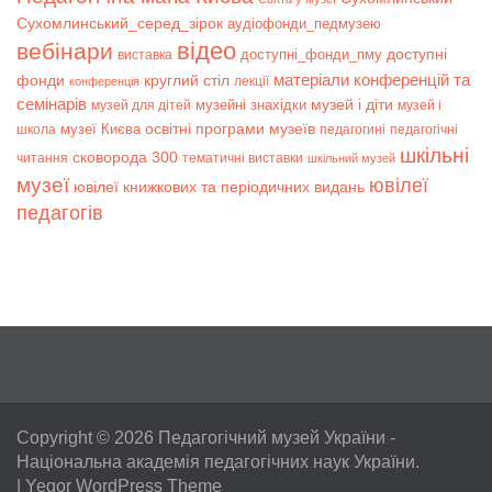
Сухомлинський_серед_зірок
аудіофонди_педмузею
відео
вебінари
доступні
доступні_фонди_пму
виставка
матеріали конференцій та
фонди
круглий стіл
лекції
конференція
семінарів
музей і діти
музейні знахідки
музей для дітей
музей і
музеї Києва
освітні програми музеїв
школа
педагогині
педагогічні
шкільні
сковорода 300
читання
тематичні виставки
шкільний музей
музеї
ювілеї
ювілеї книжкових та періодичних видань
педагогів
Copyright © 2026
Педагогічний музей України
-
Національна академія педагогічних наук України.
|
Yegor WordPress Theme