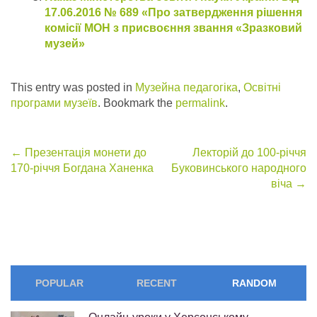
17.06.2016 № 689 «Про затвердження рішення
комісії МОН з присвоєння звання «Зразковий
музей»
This entry was posted in
Музейна педагогіка
,
Освітні
програми музеїв
. Bookmark the
permalink
.
Post
←
Презентація монети до
Лекторій до 100-річчя
170-річчя Богдана Ханенка
Буковинського народного
navigation
віча
→
POPULAR
RECENT
RANDOM