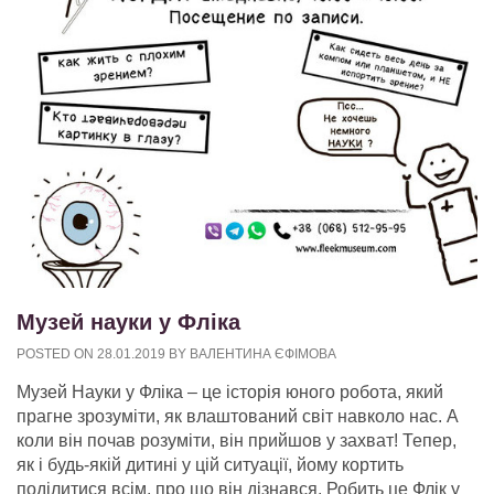
Музей науки у Фліка
POSTED ON
28.01.2019
BY
ВАЛЕНТИНА ЄФІМОВА
Музей Науки у Фліка – це історія юного робота, який
прагне зрозуміти, як влаштований світ навколо нас. А
коли він почав розуміти, він прийшов у захват! Тепер,
як і будь-якій дитині у цій ситуації, йому кортить
поділитися всім, про що він дізнався. Робить це Флік у