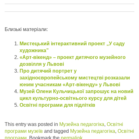
Близькі матеріали:
Мистецький інтерактивний проект „У саду
художника”
«Арт-вікенд» – проект дитячого музейного
дозвілля у Львові
Про дитячий портрет у
західноєвропейському мистецтві розказали
юним учасникам «Арт-вікенду» у Львові
Музей Олени Кульчицької запрошує на новий
цикл культурно-освітнього курсу для дітей
Освітні програми для підлітків
This entry was posted in
Музейна педагогіка
,
Освітні
програми музеїв
and tagged
Музейна педагогіка
,
Освітні
програми
. Bookmark the
permalink
.