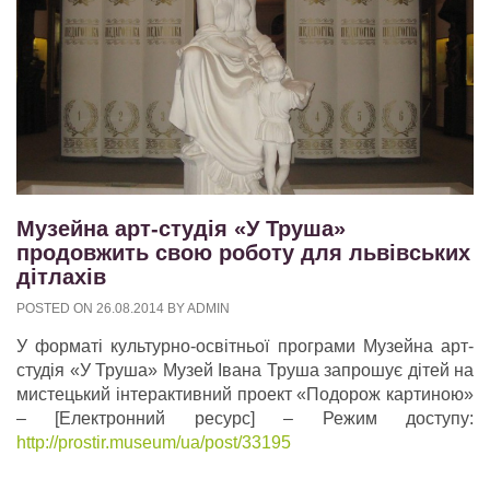
Музейна арт-студія «У Труша»
продовжить свою роботу для львівських
дітлахів
POSTED ON
26.08.2014
BY
ADMIN
У форматі культурно-освітньої програми Музейна арт-
студія «У Труша» Музей Івана Труша запрошує дітей на
мистецький інтерактивний проект «Подорож картиною»
– [Електронний ресурс] – Режим доступу:
http://prostir.museum/ua/post/33195