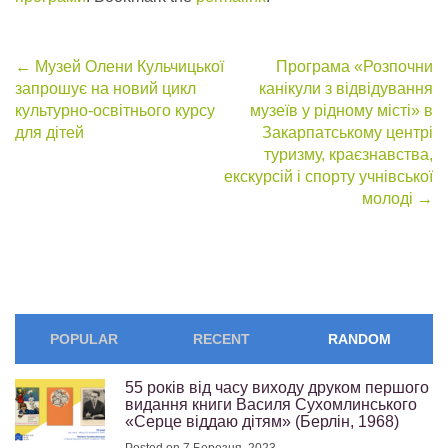
Post
←
Музей Олени Кульчицької
Програма «Розпочни
запрошує на новий цикл
канікули з відвідування
navigation
культурно-освітнього курсу
музеїв у рідному місті» в
для дітей
Закарпатському центрі
туризму, краєзнавства,
екскурсій і спорту учнівської
молоді
→
POPULAR
RECENT
RANDOM
55 років від часу виходу друком першого
видання книги Василя Сухомлинського
«Серце віддаю дітям» (Берлін, 1968)