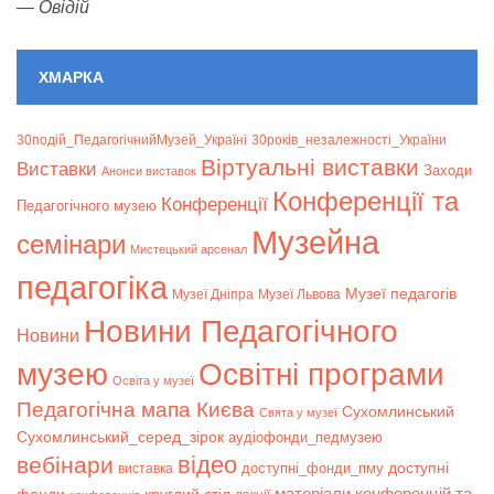
—
Овідій
ХМАРКА
30подій_ПедагогічнийМузей_Україні
30років_незалежності_України
Віртуальні виставки
Bиставки
Заходи
Анонси виставок
Конференції та
Конференції
Педагогічного музею
Музейна
семінари
Мистецький арсенал
педагогіка
Музеї педагогів
Музеї Дніпра
Музеї Львова
Новини Педагогічного
Новини
музею
Освітні програми
Освіта у музеї
Педагогічна мапа Києва
Сухомлинський
Свята у музеї
Сухомлинський_серед_зірок
аудіофонди_педмузею
відео
вебінари
доступні
доступні_фонди_пму
виставка
матеріали конференцій та