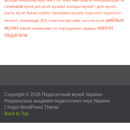
фонди
круглий стіл
лекції
конференція
семінарів
музей і діти
музейні знахідки
музей для дітей
музей і
музеї Києва
освітні програми музеїв
школа
педагогині
педагогічні
шкільні
сковорода 300
читання
тематичні виставки
шкільний музей
музеї
ювілеї
ювілеї книжкових та періодичних видань
педагогів
Copyright © 2026
Педагогічний музей України
-
Національна академія педагогічних наук України.
|
Yegor WordPress Theme
Back to Top