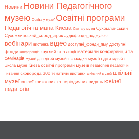
Новини Педагогічного
Новини
музею
Освітні програми
Освіта у музеї
Педагогічна мапа Києва
Сухомлинський
Свята у музеї
Сухомлинський_серед_зірок
аудіофонди_педмузею
відео
вебінари
доступні
доступні_фонди_пму
виставка
матеріали конференцій та
фонди
круглий стіл
лекції
конференція
семінарів
музей і діти
музейні знахідки
музей для дітей
музей і
музеї Києва
освітні програми музеїв
школа
педагогині
педагогічні
шкільні
сковорода 300
читання
тематичні виставки
шкільний музей
музеї
ювілеї
ювілеї книжкових та періодичних видань
педагогів