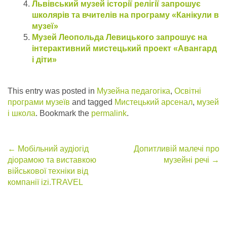
Львівський музей історії релігії запрошує
школярів та вчителів на програму «Канікули в
музеї»
Музей Леопольда Левицького запрошує на
інтерактивний мистецький проект «Авангард
і діти»
This entry was posted in
Музейна педагогіка
,
Освітні
програми музеїв
and tagged
Мистецький арсенал
,
музей
і школа
. Bookmark the
permalink
.
Post
←
Мобільний аудіогід
Допитливій малечі про
діорамою та виставкою
музейні речі
→
navigation
військової техніки від
компанії izi.TRAVEL