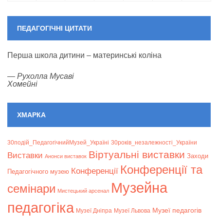
ПЕДАГОГІЧНІ ЦИТАТИ
Перша школа дитини – материнські коліна
—
Рухолла Мусаві
Хомейні
ХМАРКА
30подій_ПедагогічнийМузей_Україні
30років_незалежності_України
Віртуальні виставки
Bиставки
Заходи
Анонси виставок
Конференції та
Конференції
Педагогічного музею
Музейна
семінари
Мистецький арсенал
педагогіка
Музеї педагогів
Музеї Дніпра
Музеї Львова